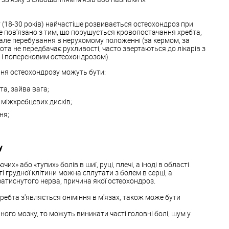
 (18-30 років) найчастіше розвивається остеохондроз при
е пов'язано з тим, що порушується кровопостачання хребта,
але перебування в нерухомому положенні (за кермом, за
ота не передбачає рухливості, часто звертаються до лікарів з
м і поперековим остеохондрозом).
ня остеохондрозу можуть бути:
а, зайва вага;
 міжхребцевих дисків;
ня;
у
х» або «тупих» болів в шиї, руці, плечі, а іноді в області
ті грудної клітини можна сплутати з болем в серці, а
 затиснутого нерва, причина якої остеохондроз.
 хребта з'являється оніміння в м'язах, також може бути
ного мозку, то можуть виникати часті головні болі, шум у