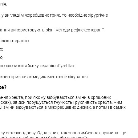
пія.
у вигляді міжхребцевих гриж, то необхідне хірургічне
ання використовують різні методи рефлексотерапії:
флексотерапію;
ю;
ю;
ключаючи китайську терапію «Гуа-Ша».
атково призначає медикаментозне лікування.
ке?
ання хребта, при якому відбуваються зміни в хрящових
ках), звідси порушується гнучкість і рухливість хребта. Чим
і зміни відбуваються в міжхребцевих дисках, а потім і в самих
ку остеохондрозу. Одна з них, так звана «м'язова» причина - це
зв'язку з слабшанням м'язів або навпаки їх