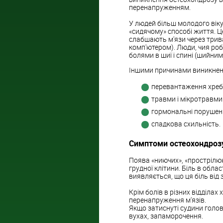
перенапруженням.
У людей більш молодого віку
«сидячому» способі життя. Ц
слабшають м'язи через трив
комп'ютером). Люди, чия роб
болями в шиї і спині (шийни
Іншими причинами виникнен
перевантаження хребт
травми і мікротравми
гормональні порушен
спадкова схильність.
Симптоми остеохондроз
Поява «ниючих», «прострілюючи
грудної клітини. Біль в облас
виявляється, що ця біль від
Крім болів в різних відділах
перенапруження м'язів.
Якщо затиснуті судини голов
вухах, запаморочення.