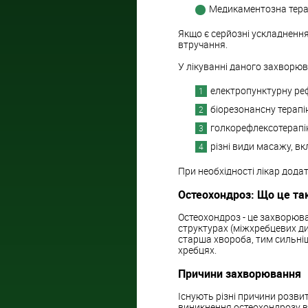
Медикаментозна тера
Якщо є серйозні ускладнення 
втручання.
У лікуванні даного захворюв
електропунктурну ре
біорезонансну терапі
голкорефлексотерапі
різні види масажу, в
При необхідності лікар дод
Остеохондроз: Що це та
Остеохондроз - це захворюв
структурах (міжхребцевих дис
старша хвороба, тим сильніш
хребцях.
Причини захворювання
Існують різні причини розвит
виникнення остеохондрозу в 