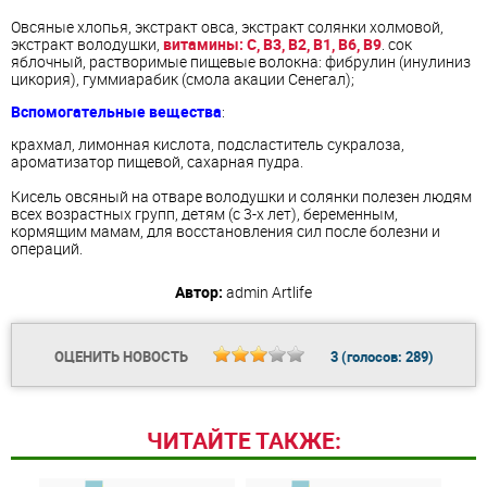
Овсяные хлопья, экстракт овса, экстракт солянки холмовой,
экстракт володушки,
витамины: С, В3, В2, В1, В6, В9
. сок
яблочный, растворимые пищевые волокна: фибрулин (инулиниз
цикория), гуммиарабик (смола акации Сенегал);
Вспомогательные вещества
:
крахмал, лимонная кислота, подсластитель сукралоза,
ароматизатор пищевой, сахарная пудра.
Кисель
овсяный
на
отвар
е володушки и солянки полезен людям
всех возрастных групп, детям (с 3-х лет), беременным,
кормящим мамам, для восстановления сил после болезни и
операций.
Автор:
admin
Artlife
ОЦЕНИТЬ НОВОСТЬ
3
(голосов:
289
)
ЧИТАЙТЕ ТАКЖЕ: