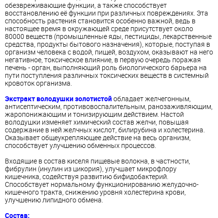
обезвреживающие функции, а также способствует
восстановлению её функции при различных повреждениях. Эта
способность растения становится особенно важной, ведь в
настоящее время в окружающей среде присутствует около
80000 веществ (промышленные яды, пестициды, лекарственные
средства, продукты бытового назначения), которые, поступая в
организм человека с водой, пищей, воздухом, оказывают на него
негативное, токсическое влияние, в первую очередь поражая
печень - орган, выполняющий роль биологического барьера на
пути поступления различных токсических веществ в системный
кровоток организма.
Экстракт володушки золотистой
обладает желчегонным,
антисептическим, противовоспалительным, ранозаживляющим,
жаропонижающим и тонизирующим действием. Настой
володушки изменяет химический состав желчи, повышая
содержание в ней желчных кислот, билирубина и холестерина.
Оказывает общеукрепляющее действие на весь организм,
способствует улучшению обменных процессов.
Входящие в состав киселя пищевые волокна, в частности,
фибрулин (инулин из цикория), улучшает микрофлору
кишечника, содействуя развитию бифидобактерий.
Способствует нормальному функционированию желудочно-
кишечного тракта, снижению уровня холестерина крови,
улучшению липидного обмена.
Состав: