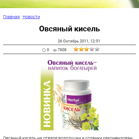
Главная
:
Новости
Овсяный кисель
26 Октябрь 2011
, 12:51
0
7608
Овсяный
кисель
на
отвар
е володушки и солянки рекомендован