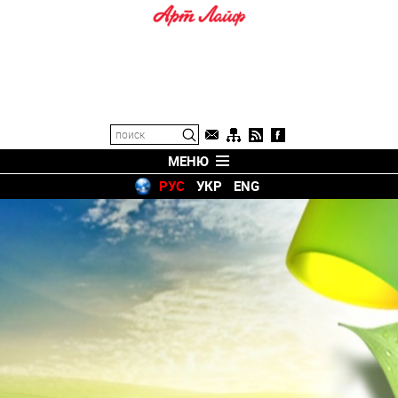
МЕНЮ
РУС
УКР
ENG