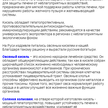
для защиты печени от неблагоприятных воздействий,
предназначен для мягкой поддержки работы клеток печени, при
нарушениях работы желчного пузыря и желчевыводящей
системы.
Кисель
обладает гепатопротективным,
противовоспалительным,антиоксидантным,
иммуномодулирующим действиям, рекомендуется в качестве
универсального экопротектора в регионах с неблагоприятным
экологическим фоном.
На Руси издревле питались овсяным киселем и кашей.
Благодаря такому рациону и вырастали русские богатыри.
Овсяный
кисель
– это исконно народное лечебное средство. Он
обладает общеукрепляющим действием, так как в киселе собран
широчайший список жизненно необходимых человеческому
организму аминокислот и
витамин
ов. При хронических
расстройствах пищеварительной системы овсяная
клетчатка
успокаивает пищеварительный тракт. Овсяные хлопья
способны эффективно выводить из организма соли металлов и
прочие токсины. Кроме того, экстракт овса нормализует работу
сердца и в целом улучшает все жизненно важные функции
организма.
Солянка холмовая
, на
отвар
е которой изготовлен
кисель
-
мощный гепатопротектор, повышает устойчивость печени к
неблагоприятным воздействиям, усиливает её