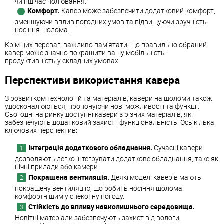
чи під час полювання.
Комфорт.
Кавер може забезпечити додатковий комфорт,
зменшуючи вплив погодних умов та підвищуючи зручність
носіння шолома.
Крім цих переваг, важливо пам'ятати, що правильно обраний
кавер може значно покращити вашу мобільність і
продуктивність у складних умовах.
Перспективи використання кавера
З розвитком технологій та матеріалів, кавери на шоломи також
удосконалюються, пропонуючи нові можливості та функції.
Сьогодні на ринку доступні кавери з різних матеріалів, які
забезпечують додатковий захист і функціональність. Ось кілька
ключових перспектив:
Інтеграція додаткового обладнання.
Сучасні кавери
дозволяють легко інтегрувати додаткове обладнання, таке як
нічні прилади або камери.
Покращена вентиляція.
Деякі моделі каверів мають
покращену вентиляцію, що робить носіння шолома
комфортнішим у спекотну погоду.
Стійкість до впливу навколишнього середовища.
Новітні матеріали забезпечують захист від вологи,