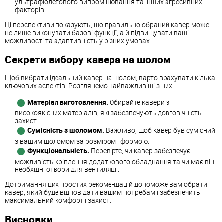
ультрафіолетового випромінювання та інших агресивних
факторів.
Ці перспективи показують, що правильно обраний кавер може
не лише виконувати базові функції, а й підвищувати ваші
можливості та адаптивність у різних умовах.
Секрети вибору кавера на шолом
Щоб вибрати ідеальний кавер на шолом, варто врахувати кілька
ключових аспектів. Розглянемо найважливіші з них:
Матеріал виготовлення.
Обирайте кавери з
високоякісних матеріалів, які забезпечують довговічність і
захист.
Сумісність з шоломом.
Важливо, щоб кавер був сумісний
з вашим шоломом за розміром і формою.
Функціональність.
Перевірте, чи кавер забезпечує
можливість кріплення додаткового обладнання та чи має він
необхідні отвори для вентиляції.
Дотримання цих простих рекомендацій допоможе вам обрати
кавер, який буде відповідати вашим потребам і забезпечить
максимальний комфорт і захист.
Висновки