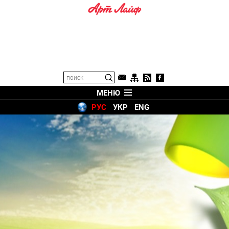
МЕНЮ
РУС
УКР
ENG