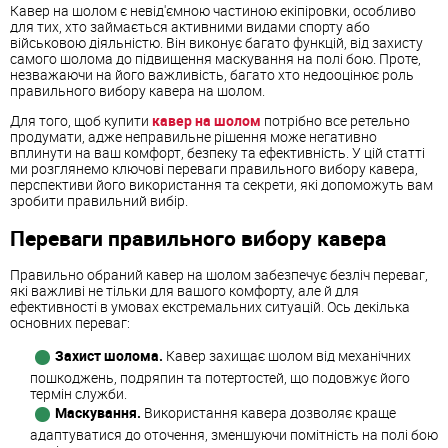
Кавер на шолом є невід'ємною частиною екіпіровки, особливо
для тих, хто займається активними видами спорту або
військовою діяльністю. Він виконує багато функцій, від захисту
самого шолома до підвищення маскування на полі бою. Проте,
незважаючи на його важливість, багато хто недооцінює роль
правильного вибору кавера на шолом.
Для того, щоб купити
кавер на шолом
потрібно все ретельно
продумати, адже неправильне рішення може негативно
вплинути на ваш комфорт, безпеку та ефективність. У цій статті
ми розглянемо ключові переваги правильного вибору кавера,
перспективи його використання та секрети, які допоможуть вам
зробити правильний вибір.
Переваги правильного вибору кавера
Правильно обраний кавер на шолом забезпечує безліч переваг,
які важливі не тільки для вашого комфорту, але й для
ефективності в умовах екстремальних ситуацій. Ось декілька
основних переваг:
Захист шолома.
Кавер захищає шолом від механічних
пошкоджень, подряпин та потертостей, що подовжує його
термін служби.
Маскування.
Використання кавера дозволяє краще
адаптуватися до оточення, зменшуючи помітність на полі бою