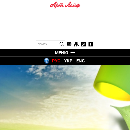
МЕНЮ
РУС
УКР
ENG