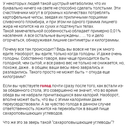
У некоторых людей такой шустрый метаболизм, что их
буквально ничего на свете не способно сделать толстыми. Эти
счастливчики могут в огромных количествах потреблять
картофельные чипсы, заедая их приличными порциями
сливочного пломбира, и при этом ни одного грамма лишнего
жира не копится на их сухих и подтянутых телах.
Такой замечательной особенностью обладает примерно 0,01%
населения. А все остальные вынуждены... .... то и дело
огорчаться, обнаруживая лишние сантиметры и килограммы.
Почему все так происходит? Ведь вы вовсе не так уж много
едите. Наоборот, вы едите, только когда голодны. И даже очень
голодны. Собственно говоря, вам чаще приходится быть
голодной, чем сытой, и все равно вес не только не снижается, но,
похоже, даже… в общем, ваши весы явно заврались и
разладились. Такого просто не может быть – откуда еще
килограмм?
Если вы чувствуете
голод
почти сразу после того, как встали из-
за обеденного стола, это совершенно не значит, что во время
обеда вы не набрали причитающихся вам калорий. Наоборот,
вполне может быть, что вы с этими калориями даже
переусердствовали. А за чувство голода в данном случае
ответственность ложится на переизбыток в вашей пище
сахароповышающих углеводов.
Что же это за зверь такой “сахароповышающие углеводы”?