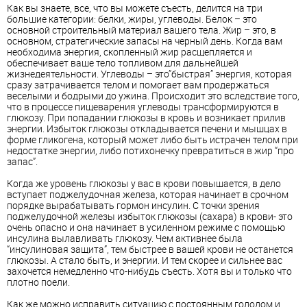
Как вы знаете, все, что вы можете съесть, делится на три
большие категории: белки, жиры, углеводы. Белок – это
основной строительный материал вашего тела. Жир – это, в
основном, стратегические запасы на черный день. Когда вам
необходима энергия, скопленный жир расщепляется и
обеспечивает ваше тело топливом для дальнейшей
жизнедеятельности. Углеводы – это”быстрая” энергия, которая
сразу затрачивается телом и помогает вам продержаться
веселыми и бодрыми до ужина. Происходит это вследствие того,
что в процессе пищеварения углеводы трансформируются в
глюкозу. При попадании глюкозы в кровь и возникает прилив
энергии. Избыток глюкозы откладывается печени и мышцах в
форме гликогена, который может либо быть истрачен телом при
недостатке энергии, либо потихонечку превратиться в жир “про
запас”.
Когда же уровень глюкозы у вас в крови повышается, в дело
вступает поджелудочная железа, которая начинает в срочном
порядке вырабатывать гормон инсулин. С точки зрения
поджелудочной железы избыток глюкозы (сахара) в крови- это
очень опасно и она начинает в усиленном режиме с помощью
инсулина вылавливать глюкозу. Чем активнее была
“инсулиновая защита”, тем быстрее в вашей крови не останется
глюкозы. А стало быть, и энергии. И тем скорее и сильнее вас
захочется немедленно что-нибудь съесть. Хотя вы и только что
плотно поели.
Как же можно исправить ситуацию с постоянным голодом и