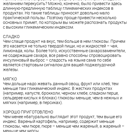
желанием перекусить? Можно, конечно, было привести здесь
длинную-предлинную таблицу гликемических индексов в
продуктах. Но такие таблицы приносят довольно мало
практической пользы. Поэтому проще привести несколько
основных примет, по которым вы можете распознать продукты
с высоким гликемическим индексом.
СЛАДКО
Чем слаще продукт на вкус, тем больше в нем глюкозы. Причем
это касается не только твердой пищи, но и жидкостей – чая,
лимонада, колы. Более того, искусственные сахарозаменители,
не содержащие сахара, все равно способны спровоцировать
инсулиновый выброс – сладость на языке сама по себе
является стартовым сигналом для вашей поджелудочной
железы.
МЯГКО
Чем дольше надо жевать данный овощ, фрукт или хлеб, тем
меньше там гликемический индекс. В жестких продуктах
(например, капусте, брокколи, черном хлебе, сладком перце,
сельдерее кислых я блоках) глюкозы меньше, чем в нежных и
мягких (например, в персиках).
ХОРОШО ПРИГОТОВЛЕНО
Чем менее н6атурально выглядит этот продукт, тем выше его
индекс. Вареный картофель, например, содержит меньше
глюкозы, чем пюре, пюре – меньше чем жареный, а жареный –
меньше чем чипсы.