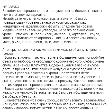
НЕ СВЕЖО
В любом консервированном продукте всегда больше глюкозы,
чем в его свежем варианте.
Не забудьте, что к легкоусвояемым, а значит, быстро
повышающим уровень сахара относятся: сахар, мед,
кондитерские изделия, соки, фрукты, сладкие газировки.
Медленно усваиваемые углеводы, не резко повышающие
уровень глюкозы в крови: хлеб, макароны, картофель, крупа,
каша. Не обладают сахароповышающим действием: овощи,
мясо, рыба, творог, яйца, сало, масло, сметана.
А теперь посмотрим как же все таки можно обмануть чувство
голода.
• Если есть хочется так, что терпеть больше нет сил, попробуйте
съесть бутерброд из небольшого кусочка черного хлеба с очень
спелым бананом. Клетчатка. Содержащаяся в черном хлебе,
дает на время занятие вашему желудку, а суперсладкий банан
повысит уровень глюкозы в крови. Сразу станет легче.
• Не ешьте за компанию, если на физиологическом уровне вы
сыты, лучше потрать это время на прогулку. Которая поможет
оптимизировать процесс сжигания жиров в вашем организме.
• Ешьте супы, особенно сваренные на овощном бульоне или на
нежирном мясном. Вы насытитесь быстрее и больше, чем, если
бы обедали без супа.
• В качестве перекуса очень хорошо использовать вареное яйцо
или кусок нежирного сыра с зеленым чаем или натуральный, без
сладких добавок йогурт (кефир, ряженку, простоквашу). Они