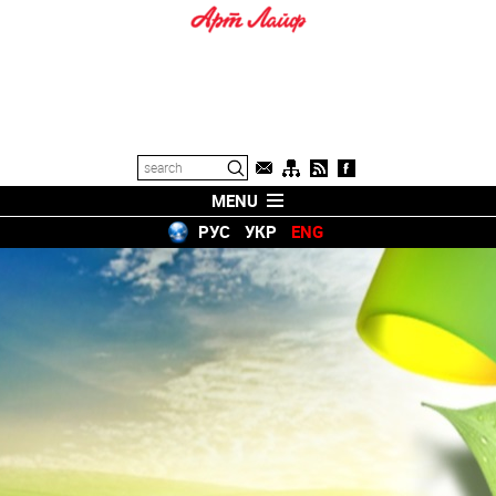
MENU
РУС
УКР
ENG