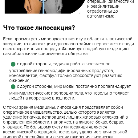
операций, диагностики
и реабилитации
отработаны до
автоматизма.
Что такое липосакция?
Если просмотреть мировую статистику в области пластической
хирургии, то липосакция однозначно займет первое место среди
всех оперативных процедур. Формирует подобную тенденцию
сам образ жизни современного общества:
с одной стороны, сидячая работа, чрезмерное
употребление генномодифицированных продуктов,
консервантов, фастфуд только способствуют развитию
ожирения;
с другой стороны, мир моды постоянно пропагандирует
минималистические пропорции тела, что невольно толкает
людей на коррекцию внешности.
С точки зрения медицины, липосакция представляет собой
оперативное вмешательство, целью которого является
удаление (откачка, аспирация) лишних жировых отложений в
определенной области, например, на животе, боках, бедрах,
ягодицах. По большому счету липосакиця является
косметической операцией, поскольку удаление значительной
жировой прослойки при лечении ожирения физически