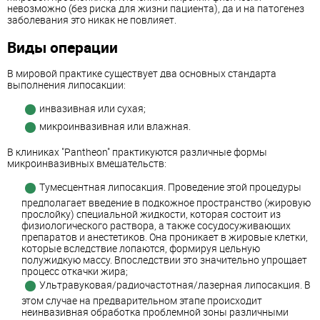
невозможно (без риска для жизни пациента), да и на патогенез
заболевания это никак не повлияет.
Виды операции
В мировой практике существует два основных стандарта
выполнения липосакции:
инвазивная или сухая;
микроинвазивная или влажная.
В клиниках "Pantheon" практикуются различные формы
микроинвазивных вмешательств:
Тумесцентная липосакция. Проведение этой процедуры
предполагает введение в подкожное пространство (жировую
прослойку) специальной жидкости, которая состоит из
физиологического раствора, а также сосудосуживающих
препаратов и анестетиков. Она проникает в жировые клетки,
которые вследствие лопаются, формируя цельную
полужидкую массу. Впоследствии это значительно упрощает
процесс откачки жира;
Ультравуковая/радиочастотная/лазерная липосакция. В
этом случае на предварительном этапе происходит
неинвазивная обработка проблемной зоны различными