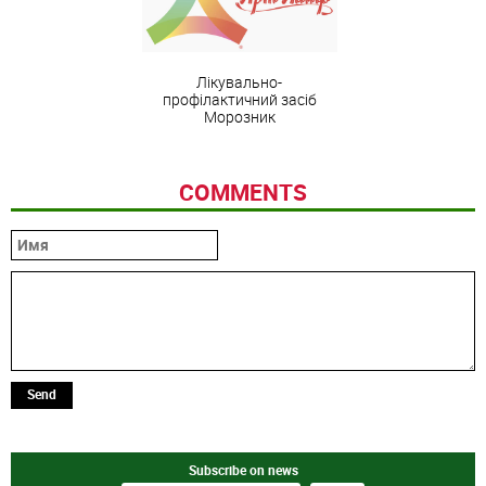
Лікувально-
профілактичний засіб
Морозник
COMMENTS
Send
Subscribe on news