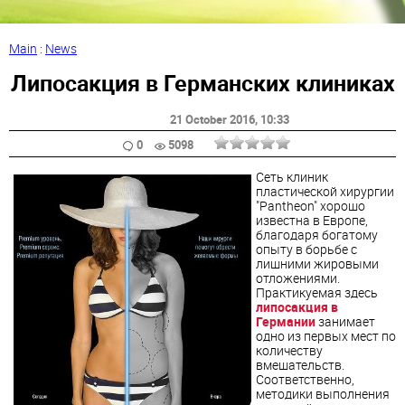
Main
:
News
Липосакция в Германских клиниках
21 October 2016
, 10:33
0
5098
Сеть клиник
пластической хирургии
"Pantheon" хорошо
известна в Европе,
благодаря богатому
опыту в борьбе с
лишними жировыми
отложениями.
Практикуемая здесь
липосакция в
Германии
занимает
одно из первых мест по
количеству
вмешательств.
Соответственно,
методики выполнения