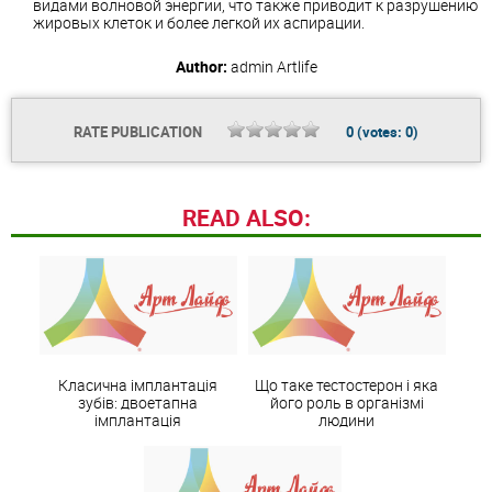
видами волновой энергии, что также приводит к разрушению
жировых клеток и более легкой их аспирации.
Author:
admin
Artlife
RATE PUBLICATION
0
(votes:
0
)
READ ALSO:
Класична імплантація
Що таке тестостерон і яка
зубів: двоетапна
його роль в організмі
імплантація
людини