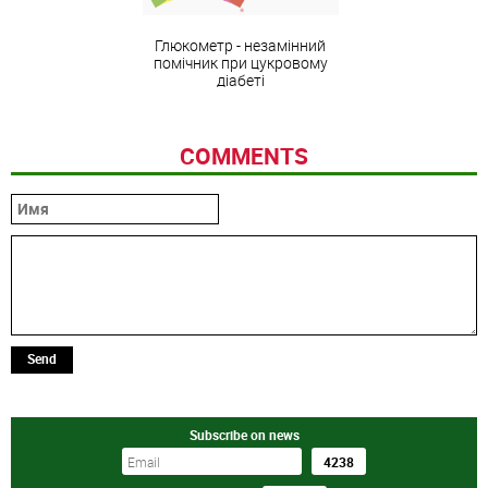
Глюкометр - незамінний
помічник при цукровому
діабеті
COMMENTS
Send
Subscribe on news