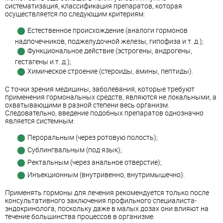
систематизация, классификация препаратов, которая
осуществляется по следующим критериям:
Естественное происхождение (аналоги гормонов
надпочечников, поджелудочной железы, гипофиза и т. д.);
Функциональное действие (эстрогены, андрогены,
гестагены и т. д.);
Химическое строение (стероиды, амины, пептиды).
С точки зрения медицины, заболевания, которые требуют
применения гормональных средств, являются не локальными, а
охватывающими в разной степени весь организм.
Следовательно, введение подобных препаратов однозначно
является системным:
Пероральным (через ротовую полость);
Сублингвальным (под язык);
Ректальным (через анальное отверстие);
Инъекционным (внутривенно, внутримышечно).
Применять гормоны для лечения рекомендуется только после
консультативного заключения профильного специалиста-
эндокринолога, поскольку даже в малых дозах они влияют на
течение большинства процессов в организме.