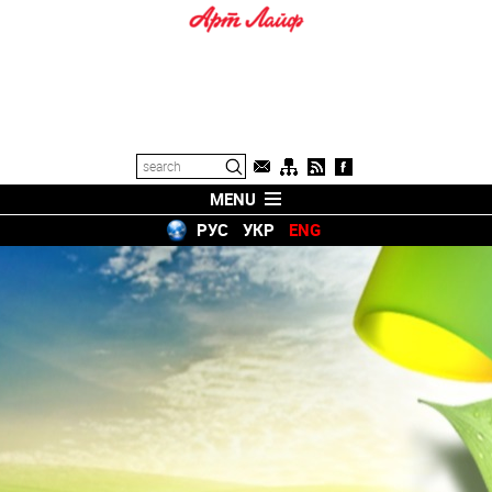
MENU
РУС
УКР
ENG