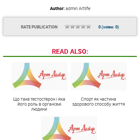
Author:
admin
Artlife
RATE PUBLICATION
0
(votes:
0
)
READ ALSO:
Що таке тестостерон і яка
Спорт як частина
його роль в організмі
здорового способу життя
людини