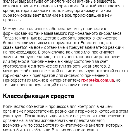
железы вырабатывают биологически активные вещества,
которые принято называть гормонами. Они выбрасываются в
кровь, которая разносит их по всему организму и таким
образом оказывает влияние на все, происходящие в нем
процессы.
Между тем, различные заболевания могут привести к
формированию так называемого гормонального дисбаланса.
Тогда те или иные вещества вырабатываются в количестве
большем или меньшем от нормального. Естественно, это
сказывается на всем организме и требует адекватной реакции
на происходящее. В этом случае, как правило, практикуют
заменительную терапию, то есть восстановление равновесия
или переход в приближенные к нему состояния за счет
употребления синтетических или животных аналогов. В
медицинской практике с этой целью используют широкий спектр
гормональных препаратов для системого применения.
Приобрести их можно в интернет-аптеке
rz-apteka.com.ua
, но
только после консультаций с лечащим врачом.
Классификация средств
Количество объектов и процессов для контроля в нашем
организме предостаточно, равно как и гормонов, которые в этом
участвуют. Поскольку выделить эти вещества из человеческого
организма, а затем использовать не представляется
возможным, то создаются их синтетические аналоги, которых
может быть еще больше. В таких условиях нужна