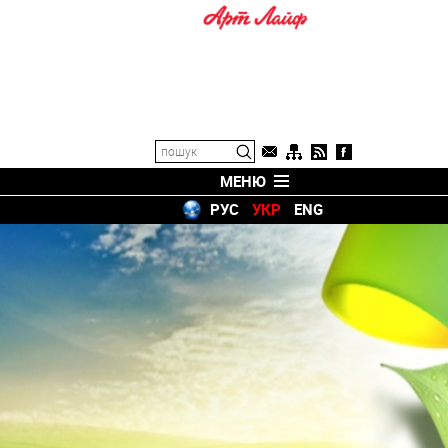
МЕНЮ
РУС
УКР
ENG