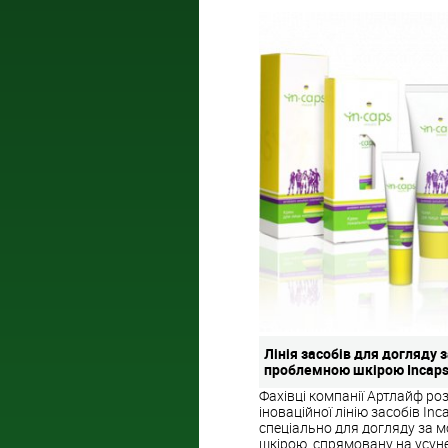
Лінія засобів для догляду 
проблемною шкірою Incap
Фахівці компанії Артлайф ро
іноваційної лінію засобів Inc
спеціально для догляду за 
шкірою, спрямовану на усуне