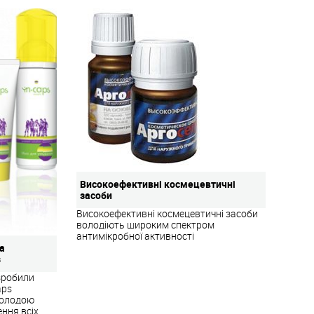
Високоефективні космецевтичні
засоби
Високоефективні космецевтичні засоби
володіють широким спектром
антимікробної активності
за
s
зробили
aps
молодою
ння всіх