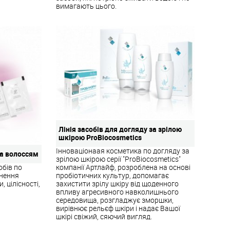
вимагають цього.
Лінія засобів для догляду за зрілою
шкірою ProBiocosmetics
Інноваціонаая косметика по догляду за
за волоссям
зрілою шкірою серії "ProBiocosmetics"
обів по
компанії Артлайф, розроблена на основі
рнення
пробіотичних культур, допомагає
 цілісності,
захистити зрілу шкіру від щоденного
впливу агресивного навколишнього
середовища, розгладжує зморшки,
вирівнює рельєф шкіри і надає Вашої
шкірі свіжий, сяючий вигляд.