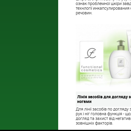
ознак проблемної шкіри зав
технлогії инкапсулирования
речовин.
Лінія засобів для догляду з
ногами
Для лінії засобів по догляду
рук і ніг головна функція - 
догляд та захист від негати
зовнішніх факторів.