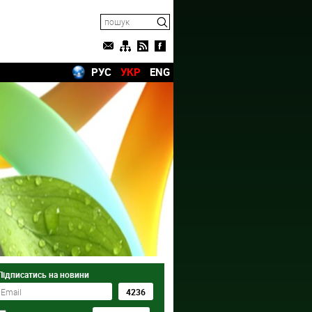
РУС
УКР
ENG
Підписатись на новини