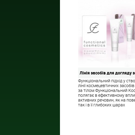
Лінія засобів для догляду 
Функціональний підхід у ство
лінії космецевтичних засобів
за тілом Функціональний Ко
полягає в ефективному вплив
активних речовин, як на пове
так і в її глибоких шарах