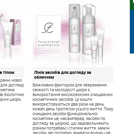
за тілом
Лінія засобів для догляду за
обличчям
ренні нової
 для догляду
Важливим фактором для збереження
сметика
свіжості та молодості шкіри є
і біологічно
використання високоякісних очищаючих
рхні шкіри,
косметичних засобів. Ці кошти
використовуються два рази на день,
кожен день протягом усього життя. Тому
очищаючі засоби функціональної
косметики це, насамперед, засоби по
догляду за шкірою, що задовольняють
різним потребам і стилям життя: миючі
засоби, які потрібно змивати водою і не