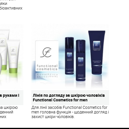
дяки
 біоактивних
а руками і
Лінія по догляду за шкірою чоловіків
Functional Cosmetics for men
 за шкірою
Для лінії засобів Functional Cosmetics for
щоденний
men головна функція - щоденний догляд і
вних
захист шкіри чоловіків.