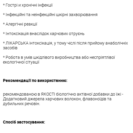
* Гострі и хронічні інфекції
* Інфекційні та неінфекційні шкірні захворювання
* Алергічні реакції
* Інтоксікація внаслідок харчових отруєнь
* ЛІКАРСЬКА інтоксікація, у тому чіслі після прийому анаболічніх
засобів
* Робота в умів шкідлівого виробництва або неспріятлівої
екологічної сітуації
Рекомендації по використанню:
рекомендованою в ЯКОСТІ біологічно актівної добавки до їжі -
Додатковий джерела харчових волокон, флавоноїдів та
дубильних речовін.
Спосіб застосування: