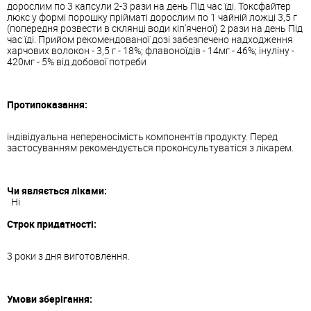
дорослим по 3 капсули 2-3 рази на день Під час їді. Токсфайтер
люкс у формі порошку прійматі дорослим по 1 чайній ложці 3,5 г
(попередня розвести в склянці води кіп'яченої) 2 рази на день Під
час їді. Прийом рекомендованої дозі забезпечено надходження
харчових волокон - 3,5 г - 18%; флавоноїдів - 14мг - 46%; інуліну -
420мг - 5% від добової потреби
Протипоказання:
індівідуальна непереносімість компонентів продукту. Перед
застосуванням рекомендується проконсультуватіся з лікарем.
Чи являється ліками:
Ні
Строк придатності:
3 роки з дня виготовлення.
Умови зберігання: