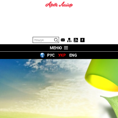
МЕНЮ
РУС
УКР
ENG