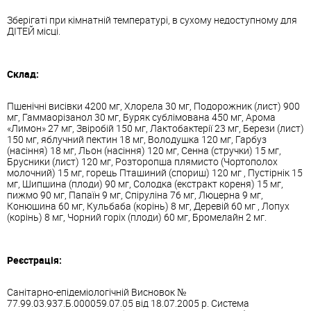
Зберігаті при кімнатній температурі, в сухому недоступному для
ДІТЕЙ місці.
Склад:
Пшенічні висівки 4200 мг, Хлорела 30 мг, Подорожник (лист) 900
мг, Гаммаорізанол 30 мг, Буряк сублімована 450 мг, Арома
«Лимон» 27 мг, Звіробій 150 мг, Лактобактерії 23 мг, Берези (лист)
150 мг, яблучний пектин 18 мг, Володушка 120 мг, Гарбуз
(насіння) 18 мг, Льон (насіння) 120 мг, Сенна (стручки) 15 мг,
Брусники (лист) 120 мг, Розторопша плямисто (Чортополох
молочний) 15 мг, горець Пташиний (спориш) 120 мг , Пустірнік 15
мг, Шипшина (плоди) 90 мг, Солодка (екстракт кореня) 15 мг,
пижмо 90 мг, Папаїн 9 мг, Спіруліна 76 мг, Люцерна 9 мг,
Конюшина 60 мг, Кульбаба (корінь) 8 мг, Деревій 60 мг , Лопух
(корінь) 8 мг, Чорний горіх (плоди) 60 мг, Бромелайн 2 мг.
Реєстрація:
Санітарно-епідеміологічній Висновок №
77.99.03.937.Б.000059.07.05 від 18.07.2005 р. Система