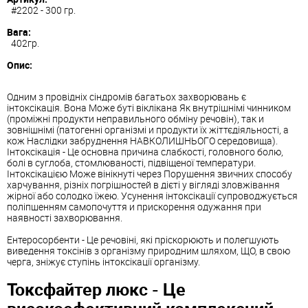
#2202 - 300 гр.
Вага:
402гр.
Опис:
Одним з провідніх сіндромів багатьох захворювань є
інтоксікація. Вона Може буті віклікана Як внутрішнімі чинником
(проміжні продукти неправильного обміну речовін), так и
зовнішнімі (патогенні організмі и продукти їх жіттєдіяльності, а
кож Наслідки забруднення НАВКОЛИШНЬОГО середовища).
Інтоксікація - Це основна причина слабкості, головного болю,
болі в суглоба, стомлюваності, підвіщеної температури.
Інтоксікацією Може вінікнуті через Порушення звичних способу
харчування, різніх погрішностей в дієті у вігляді зловжівання
жірної або солодко їжею. Усунення інтоксікації супроводжується
поліпшенням самопочуття и прискорення одужання при
наявності захворювання.
Ентеросорбенти - Це речовіні, які пріскорюють и полегшують
виведення токсінів з організму природним шляхом, ЩО, в свою
черга, зніжує ступінь інтоксікації організму.
Токсфайтер люкс - Це
високоефективний комплексний