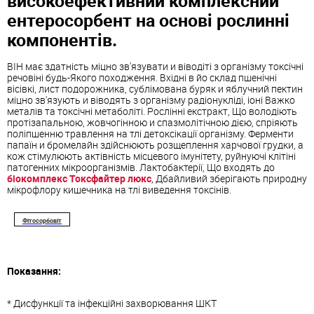
ентеросорбент на основі рослинні
компонентів.
ВІН має здатність міцно зв'язувати и віводіті з організму токсічні
речовіні будь-Якого походження. Вхідні в йо склад пшенічні
вісівкі, лист подорожника, сублімована буряк и яблучний пектин
міцно зв'язують и віводять з організму радіонукліді, іоні Важко
металів та токсічні метаболіті. Рослінні екстракт, Що володіють
протізапальною, жовчогінною и спазмолітічною дією, спріяють
поліпшенню травлення на тлі детоксікації організму. Ферменти
папаїн и бромелайн здійснюють розщеплення харчової грудки, а
кож стімулюють актівність місцевого імунітету, руйнуючі клітіні
патогенних мікроорганізмів. Лактобактерії, Що входять до
біокомплекс Токсфайтер люкс
, Дбайливий зберігають природну
мікрофлору кишечника на тлі виведення токсінів.
Фітосорбовіт
Показання:
* Дисфункції та інфекційні захворювання ШКТ