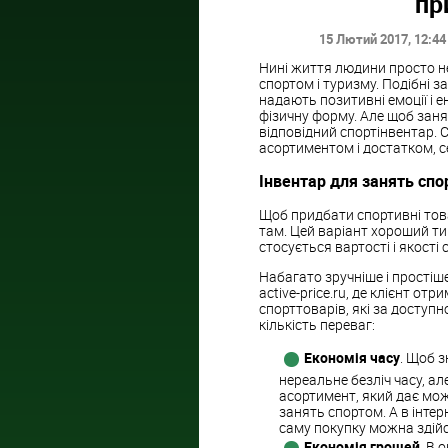
пр
15 Лютий 2017
, 12:44
Нині життя людини просто н
спортом і туризму. Подібні
надають позитивні емоції і 
фізичну форму. Але щоб заня
відповідний спортінвентар.
асортиментом і достатком, се
Інвентар для занять спо
Щоб придбати спортивні това
там. Цей варіант хороший ти
стосується вартості і якості 
Набагато зручніше і простіш
active-price.ru, де клієнт о
спорттоварів, які за доступ
кількість переваг:
Економія часу
. Щоб з
нереальне безліч часу, а
асортимент, який дає мож
занять спортом. А в інтер
саму покупку можна здій
Економія грошей
. В 