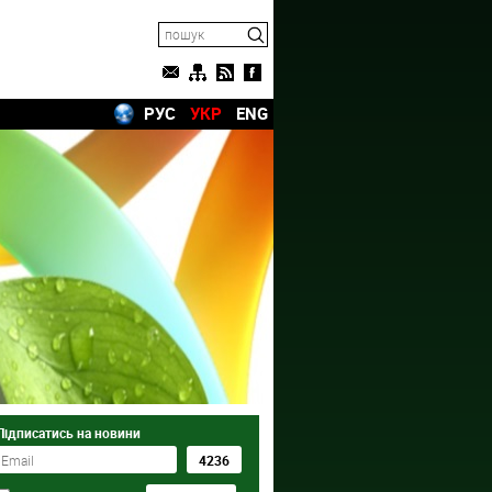
РУС
УКР
ENG
Підписатись на новини