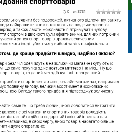
идбання спорттоварів
0
3731
ереально уявити без подорожей, активного відпочинку, занять
 заходи найкращим чином впливають на людське здоров'я,
енергію, а також дають можливість підтримувати чудову
ття спортом в дійсності були ефективними, для них потрібний
 Сучасний ринок спорттоварів вражає величезним
ред якого іноді губляться у виборі навіть професіонали.
ртом: де краще придбати швидко, надійно і якісно?
ри безліч людей йдуть в найближчий магазин і купують їх
м, що сама покупка здійснюється миттєво і на місці. Ну що
спорттоварів, то даний метод їх купівлі - програшний.
е придбати спортінвентар спец. онлайн-магазинах, наприклад:
тримує подвійну вигоду: великий асортимент високоякісних
ною ціною. Вигоду такого придбання підтверджує величезну
найти саме те, що треба людині, іноді доводиться витратити
ле далеко не всі магазини спортивних товарів володіють
ливість знайти дійсно недорогий і якісний інвентар для
нет-магазинах, в свою чергу, вибір товарів набагато більше і
снити дуже оперативно;
онлайн-магазині ціни на спортивні товари набагато нижче, ніж