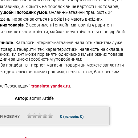
агазинах, а їх якість на порядок вище вартості цих товарів;
у доби і погодних умов
. Онлайн-магазини працюють 24
ждень, не закриваються на обід і не мають вихідних;
них товарів
. В асортименті онлайн-магазинів є раритетні
ься лише окремі клієнти, майже не зустрічаються в роздрібній
учність
. Каталоги інтернет-магазинів надають клієнтам дуже
овари: габарити, тех. характеристики, наявність на складі, а
акож, клієнт може порівняти одночасно кілька різних товарів, і
дний за ціною і особистим уподобанням;
. За придбані в інтернет-магазині товари ви можете заплатити
етодом: електронними грошима, післяплатою, банківським
кс.Перекладач":
translate.yandex.ru
.
Автор:
admin
Artlife
ТИ НОВИНУ
0
(голосів:
0
)