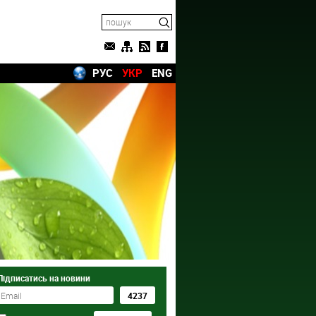
РУС
УКР
ENG
Підписатись на новини