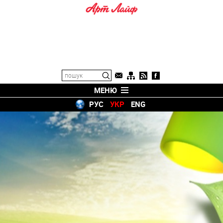
МЕНЮ
РУС
УКР
ENG