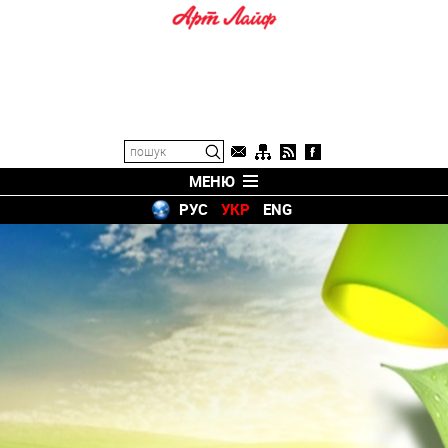
МЕНЮ
РУС
УКР
ENG