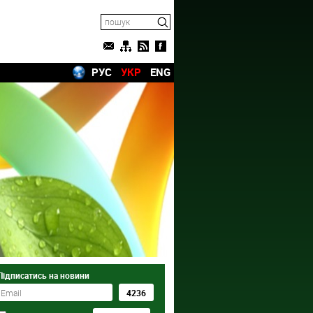
РУС
УКР
ENG
Підписатись на новини