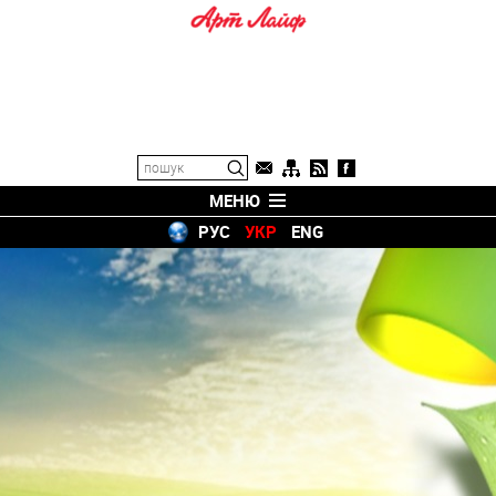
МЕНЮ
РУС
УКР
ENG