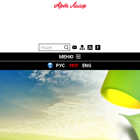
МЕНЮ
РУС
УКР
ENG