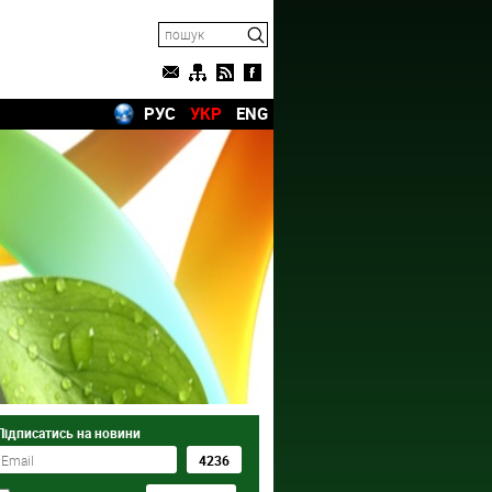
РУС
УКР
ENG
Підписатись на новини