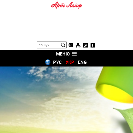
МЕНЮ
РУС
УКР
ENG