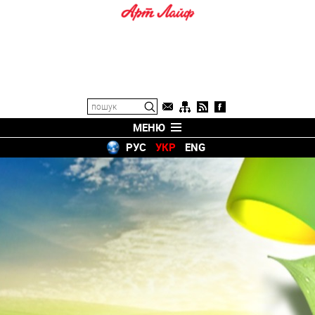
МЕНЮ
РУС
УКР
ENG