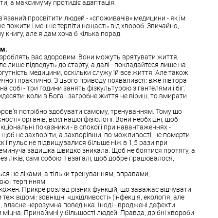
и, а максимуму протидіє адаптація.
в'язаний просвітити людей - «споживачів» медицини - як їм
ше пожити і менше терпіти нещасть від хвороб. Звичайно,
 книгу, але я дам хоча б кілька порад.
м.
рі зроблять вас здоровим. Вони можуть врятувати життя,
ле лише підведуть до старту, а далі - покладайтеся лише на
огутність медицини, оскільки служу їй все життя. Але також
тично і практично. З цього приводу похвалився: вже півтора
 собі - три години занять фізкультурою з гантелями і біг.
мдесяти: коли в Бога і загробне життя не віриш, то вмирати
доров'я потрібно здобувати самому, тренуванням. Тому що
ності» органів, всієї нашої фізіології. Вони необхідні, щоб
ціональні показники - в спокої і при навантаженнях -
ж щоб не захворіти, а захворівши, по можливості, не померти.
 і пульс не підвищувалися більше ніж в 1,5 рази при
 неминуча задишка швидко зникала. Щоб не боятися протягу, а
з ліків, самі собою. І взагалі, щоб добре працювалося,
ся не ліками, а тільки тренуванням, вправами,
ю і терпінням.
 кожен. Прикре розлад різних функцій, що заважає відчувати
теж відомі: зовнішні «шкідливості» (інфекція, екологія, але
), власне нерозумна поведінка. Іноді - вроджені дефекти.
іцна. Принаймні у більшості людей. Правда, дрібні хвороби