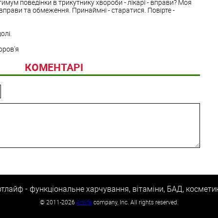
тимум поведінки в трикутнику хвороби - лікарі - вправи? Моя
 вправи та обмеження. Принаймні - старатися. Повірте -
олі.
оров'я
КОМЕНТАРІ
тлайф - функціональне харчування, вітаміни, БАД, космети
©
2011-2026
Artlife
company, Inc. All rights reserved.