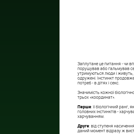
Заплутане це питання - чи в
порушував або гальмував серц
утримуються люди і живуть, 
одружені. Інстинкт продовже
потреб - в дітях і секс.
Значимість кожної біологічн
трьох «координат».
Перше
: її біологічний ранг
головних інстинктів - харчув
харчуванням.
Друге
: від ступеня насичен
даний момент відразу ж вис