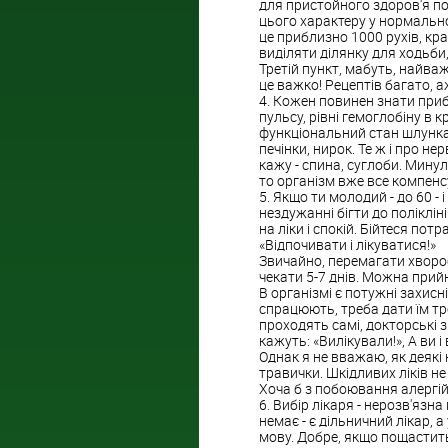
для пристойного здоров'я по
цього характеру у нормально
це приблизно 1000 рухів, кр
виділяти ділянку для ходьби,
Третій пункт, мабуть, найваж
це важко! Рецептів багато, аж
4. Кожен повинен знати приб
пульсу, рівні гемоглобіну в 
функціональний стан шлунка 
печінки, нирок. Те ж і про н
кажу - спина, суглоби. Мину
то організм вже все компенс
5. Якщо ти молодий - до 60 -
нездужанні бігти до полікліні
на ліки і спокій. Бійтеся по
«Відпочивати і лікуватися!»
Звичайно, перемагати хворобу
чекати 5-7 днів. Можна прий
В організмі є потужні захисн
спрацюють, треба дати їм тро
проходять самі, докторські
кажуть: «Вилікували!», А ви і
Однак я не вважаю, як деякі н
травички. Шкідливих ліків не
Хоча б з побоювання алергій
6. Вибір лікаря - нерозв'яз
немає - є дільничний лікар, а
мову. Добре, якщо пощастить,