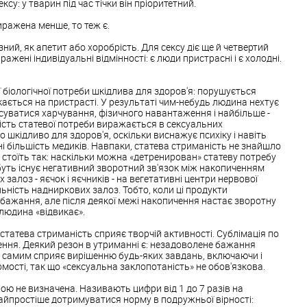
ексу: у тварин під час тічки він пріоритетний.
ражена менше, то теж є.
ізний, як апетит або хоробрість. Для сексу діє ще й четвертий
ражені індивідуальні відмінності: є люди пристрасні і є холодні.
 біологічної потреби шкідлива для здоров'я: порушується
кається на пристрасті. У результаті чим-небудь людина нехтує
суватися харчування, фізичного навантаження і найбільше -
ність статевої потреби виражається в сексуальних
о шкідливо для здоров'я, оскільки виснажує психіку і навіть
ні більшість медиків. Навпаки, статева стриманість не знайшло
 стоїть так: наскільки можна «детренирован» статеву потребу
буть існує негативний зворотний зв'язок між накопиченням
 залоз - яєчок і яєчників - на вегетативні центри нервової
ьність надниркових залоз. Тобто, коли ці продукти
бажання, але після деякої межі накопичення настає зворотну
людина «відвикає».
татева стриманість сприяє творчій активності. Сублімація по
ення. Деякий резон в утриманні є: незадоволене бажання
м самим сприяє вирішенню будь-яких завдань, включаючи і
домості, так що «сексуальна заклопотаність» не обов'язкова.
ною не визначена. Називають цифри від 1 до 7 разів на
айпростіше дотримуватися норму в подружньої вірності: