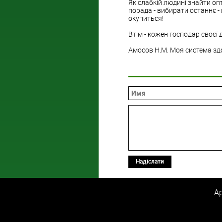
Як слабкій людині знайти оп
порада - вибирати останнє -
окупиться!
Втім - кожен господар своєї д
Амосов Н.М. Моя система зд
Надіслати
Ар