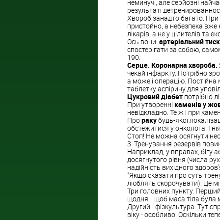
неминучі, але серйозні найч
результаті детренированности
Хвороб занадто багато. При 
пристойно, а небезпека вже на
лікарів, а не у цілителів та е
Ось вони:
артеріальний тиск
спостерігати за собою, само
190.
Серце. Коронарна хвороба.
чекай інфаркту. Потрібно зр
а може і операцію. Постійна
таблетку аспірину для уповіль
Цукровий діабет
потрібно лі
При утворенні
каменів у жо
невідкладно. Те ж і при каме
Про
раку
будь-якої локалізац
обстежитися у онколога. І ні
Стоп! Не можна осягнути не
3. Тренування резервів пови
Наприклад, у вправах, бігу а
досягнутого рівня (числа рух
надійність вихідного здоров'
"Якщо сказати про суть трен
люблять скорочувати). Це мій
Три головних пункту. Перший 
щодня, і щоб маса тіла була
Другий - фізкультура. Тут сп
віку - особливо. Оскільки теп