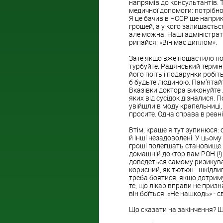
напрямів до консультантів.
медичної допомоги: потрібно 
Я це бачив в ЧССР ще наприк
грошей, а у кого залишаєтьс
але можна. Наші адміністрат
рипайся: «Він має диплом».
Зате якщо вже пощастило пот
турбуйте. Радянський термін
його поїть і подарунки робі
б будьте людиною. Пам'ятайте
Вказівки доктора виконуйте ..
яких від сусідок дізналися. 
увійшли в моду крапельниці, в
просите. Одна справа в реанім
Втім, краще я тут зупинюся: с
й інші незадоволені. У цьому 
гроші полегшать становище. 
домашній доктор вам РОН (!)
доведеться самому ризикува
корисний, як тютюн - шкідли
треба боятися, якщо дотрим
те, що лікар вправи не призн
він боїться. «Не нашкодь» - 
Що сказати на закінчення? Щ