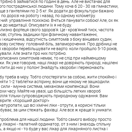
трібно б займатися по годині в день. Але не вистачає для
го пострадянської людини. Тому хоча б 20 - 30 хв гімнастики,
аще з гантелями по 2-5 кг. Як додати до фізкультури бажано
 по дорозі на роботу і назад, по одному кілометру.
чий: управління психікою. Вчіться панувати собою! Але, ох як
 до медитації. Описувати їх я не буду.
лизно фортеця свого здоров'я. Це - кров'яний тиск, частота
крові, ступінь задишки при фізичному навантаженні,
і кишечника, відсутність симптомів з боку вінцевих судин,
ервову систему: головний біль, запаморочення. Про дрібниці не
лі хвороби перебільшувати не варто: коли пройшло 5-10 років,
ували. Але знати про них потрібно.
 і описаних симптомів немає, то не слід при найменшому
ки. Як уже говорив, наші лікарі не довіряють природі, націлені
трапити до них у полон! Знайдуть хвороби і переконають:
 треба в міру. Тобто спостерігати за собою, жити спокійно і
няти 1-2 таблетки аспірину, вони ще нікому не зашкодили.
і сили - імунна система, механізми компенсації. Вони
хи часу. Майте на увазі, що більшість легких хвороб
 зілля тільки супроводжують природному одужання. Вам
 вірите: «Хороший доктор!»
атуропати, що всі хімічні ліки - отрути, а корисні тільки
 буває, за цим стежать фахівці. Але все ж краще їх уникати.
.
на проблема для нашої людини. Тобто самого вибору просто
 у лікарні - палатний ординатор, от з ним і знаходь спільну
 а якщо ні - то буде у вас лікар для лікарняного листка і