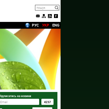
РУС
УКР
ENG
Підписатись на новини