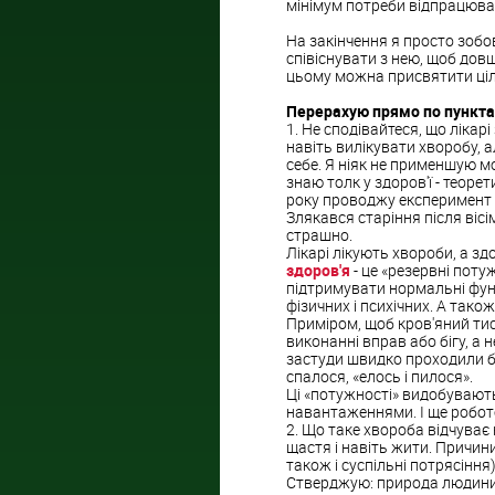
мінімум потреби відпрацюват
На закінчення я просто зобо
співіснувати з нею, щоб дов
цьому можна присвятити цілу
Перерахую прямо по пункта
1. Не сподівайтеся, що ліка
навіть вилікувати хворобу, а
себе. Я ніяк не применшую м
знаю толк у здоров'ї - теоре
року проводжу експеримент на
Злякався старіння після вісі
страшно.
Лікарі лікують хвороби, а з
здоров'я
- це «резервні потуж
підтримувати нормальні функ
фізичних і психічних. А тако
Приміром, щоб кров'яний тиск
виконанні вправ або бігу, а
застуди швидко проходили бе
спалося, «елось і пилося».
Ці «потужності» видобувають
навантаженнями. І ще робото
2. Що таке хвороба відчуває
щастя і навіть жити. Причини 
також і суспільні потрясіння
Стверджую: природа людини м