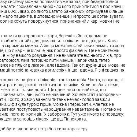
 Таку систему можна поламати уже зараз, при безкоштовної
надати громадянам вибір - до кого прикріпитися в поліклініці.
інці 60-х. Лікар, до якого багато бажаючих, отримував більше
я мало пацієнтів, відповідно менше. Непросто це організувати,
ори не хочуть поворухнутися: призначений лікар, мовчи і не
рапити до хорошого лікаря, бережіть його, дарма не
 «зобов'язаний» для домашнього лікаря не підходить. Кава
ть в скромних межах. А якщо можливостей таких немає, то хоча
, що лікар - це більше, ніж просто фахівець. Це не сантехнік.
. в міру вашого розуміння. І не вимагайте від нього ліків, про
Повторюся: ліків потрібно пити менше. Наприклад, тепер
же не тільки в лікарні, але і вдома. Так от: дурниці це, мода, не
ації потрібна «важка артилерія», інше - вдома. Різні свідчення.
тавлення пацієнтів і лікарів - тонка матерія. Часто, на жаль, ті
витрати людської - егоїстичної - психіки. Коли розбагатіємо,
Чекати от тільки довго. Ще одне: не сподівайтеся, що
 Призначить, він цього не навчений. Хочете стати здоровим -
ти. Тобто, з харчуванням питань немає - голод завжди
вий. З фізкультурою гірше. Можна і перебрати. Але теж не
уватися поступовість нарощування навантажень. Погано не
ачив, погано, коли він їх забороняє. Тут уже нічого не пораджу:
священна заповідь лікаря, ще від Гіппократа.
об бути здоровим, потрібна сила характеру.