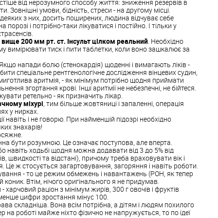
астіше від нерозумного способу життя: зниження резервів в
. Зовнішні умови, бідність, стреси - на другому місці.
деяких з них, досить поширених, людина відчуває себе
 порозі і потрібно-таки лікуватися і постійно. І тільки у
кстрасенсів.
 вище 200 мм рт. ст. Інсульт цілком реальний
. Необхідно
му вимірювати тиск і пити таблетки, коли воно зашкалює за
Якщо напади болю (стенокардія) щоденні і вимагають ліків -
обити спеціальне рентгенологічне дослідження вінцевих судин,
 миготлива аритмія, - як мінімум потрібно щодня приймати
нення згортання крові. Інші аритмії не небезпечні, не бійтеся.
кувати ретельно - як призначить лікар.
вчному міхурі
, тим більше жовтяниці і запаленні, операція
нях у нирках.
ії навіть і не говорю. При найменшій підозрі необхідно
яких знахарів!
осяжне.
нна бути розумною. Це означає поступова, але вперта.
бо навіть ходьбі щодня можна додавати від 3 до 5% від
ів, швидкості та відстані), причому треба враховувати вік і
я. Це ж стосується загартовування, загоряння і навіть роботи.
ування - то це режим обмежень і навантажень (РОН, як тепер
 коник. Втім, нічого оригінального я не придумав.
- харчовий раціон з мінімум жирів, 300 г овочів і фруктів
 менше цифри зростання мінус 100.
рава складніша. Вона всім потрібна, а дітям і людям похилого
ер на роботі майже ніхто фізично не напружується, то по ідеї