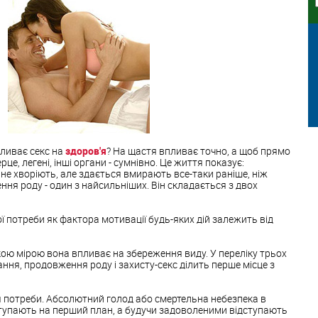
пливає секс на
здоров'я
? На щастя впливає точно, а щоб прямо
е, легені, інші органи - сумнівно. Це життя показує:
не хворіють, але здається вмирають все-таки раніше, ніж
ння роду - один з найсильніших. Він складається з двох
ої потреби як фактора мотивації будь-яких дій залежить від
, якою мірою вона впливає на збереження виду. У переліку трьох
ання, продовження роду і захисту-секс ділить перше місце з
ня потреби. Абсолютний голод або смертельна небезпека в
тупають на перший план, а будучи задоволеними відступають