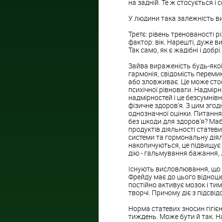
на задній. Те ж стосується і с
У людини така залежність ви
Третє: рівень тренованості р
фактор: вік. Нарешті, дуже ви
Так само, як є жадібні і добрі.
Зайва вираженість будь-якої
гармонія, свідомість переми
або зловживає. Це може сто
психічної рівноваги. Надмір
надмірностей і це безсумнівн
фізичне здоров'я. З цим згод
однозначної оцінки. Питання
без шкоди для здоров'я? Ма
продуктів діяльності статевих
системи та гормональну діял
накопичуються, це підвищує 
дію - гальмування бажання, 
Існують висловлювання, що с
Фрейду має до цього віднош
постійно активує мозок і ти
творчі. Причому діє з підсві
Норма статевих зносин гігіє
тиждень. Може бути й так. Н