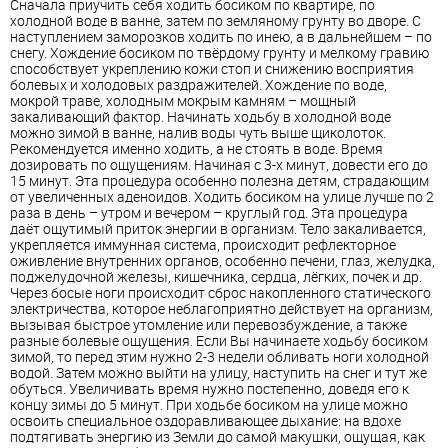
Сначала приучить себя ходить босиком по квартире, по
холодной воде в ванне, затем по земляному грунту во дворе. С
наступлением заморозков ходить по инею, а в дальнейшем – по
снегу. Хождение босиком по твёрдому грунту и мелкому гравию
способствует укреплению кожи стоп и снижению восприятия
болевых и холодовых раздражителей. Хождение по воде,
мокрой траве, холодным мокрым камням – мощный
закаливающий фактор. Начинать ходьбу в холодной воде
можно зимой в ванне, налив воды чуть выше щиколоток.
Рекомендуется именно ходить, а не стоять в воде. Время
дозировать по ощущениям. Начиная с 3-х минут, довести его до
15 минут. Эта процедура особенно полезна детям, страдающим
от увеличенных аденоидов. Ходить босиком на улице лучше по 2
раза в день – утром и вечером – круглый год. Эта процедура
даёт ощутимый приток энергии в организм. Тело закаливается,
укрепляется иммунная система, происходит рефлекторное
оживление внутренних органов, особенно печени, глаз, желудка,
поджелудочной железы, кишечника, сердца, лёгких, почек и др.
Через босые ноги происходит сброс накопленного статического
электричества, которое неблагоприятно действует на организм,
вызывая быстрое утомление или перевозбуждение, а также
разные болевые ощущения. Если Вы начинаете ходьбу босиком
зимой, то перед этим нужно 2-3 недели обливать ноги холодной
водой. Затем можно выйти на улицу, наступить на снег и тут же
обуться. Увеличивать время нужно постепенно, доведя его к
концу зимы до 5 минут. При ходьбе босиком на улице можно
освоить специальное оздоравливающее дыхание: на вдохе
подтягивать энергию из Земли до самой макушки, ощущая, как