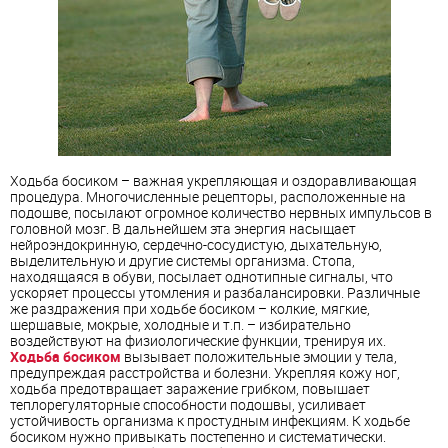
Ходьба босиком – важная укрепляющая и оздоравливающая
процедура. Многочисленные рецепторы, расположенные на
подошве, посылают огромное количество нервных импульсов в
головной мозг. В дальнейшем эта энергия насыщает
нейроэндокринную, сердечно-сосудистую, дыхательную,
выделительную и другие системы организма. Стопа,
находящаяся в обуви, посылает однотипные сигналы, что
ускоряет процессы утомления и разбалансировки. Различные
же раздражения при ходьбе босиком – колкие, мягкие,
шершавые, мокрые, холодные и т.п. – избирательно
воздействуют на физиологические функции, тренируя их.
Ходьба босиком
вызывает положительные эмоции у тела,
предупреждая расстройства и болезни. Укрепляя кожу ног,
ходьба предотвращает заражение грибком, повышает
теплорегуляторные способности подошвы, усиливает
устойчивость организма к простудным инфекциям. К ходьбе
босиком нужно привыкать постепенно и систематически.