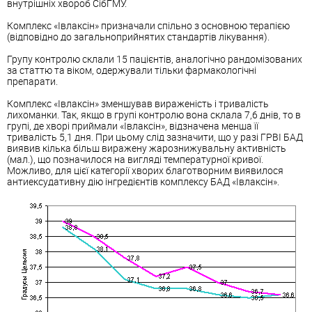
внутрішніх хвороб СібГМУ.
Комплекс «Івлаксін» призначали спільно з основною терапією
(відповідно до загальноприйнятих стандартів
лікування
).
Групу контролю склали 15 пацієнтів, аналогічно рандомізованих
за статтю та віком, одержували тільки фармакологічні
препарати.
Комплекс «Івлаксін» зменшував вираженість і тривалість
лихоманки. Так, якщо в групі контролю вона склала 7,6 днів, то в
групі, де хворі приймали «Івлаксін», відзначена менша її
тривалість 5,1 дня. При цьому слід зазначити, що у разі ГРВІ БАД
виявив кілька більш виражену жарознижувальну активність
(мал.), що позначилося на вигляді температурної кривої.
Можливо, для цієї категорії хворих благотворним виявилося
антиексудативну дію інгредієнтів комплексу БАД «Івлаксін».