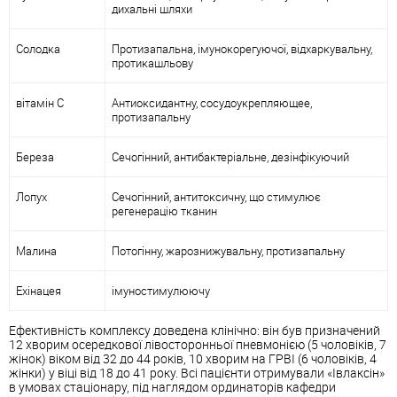
дихальні шляхи
Солодка
Протизапальна, імунокорегуючої, відхаркувальну,
протикашльову
вітамін С
Антиоксидантну, сосудоукрепляющее,
протизапальну
Береза
Сечогінний, антибактеріальне, дезінфікуючий
Лопух
Сечогінний, антитоксичну, що стимулює
регенерацію тканин
Малина
Потогінну, жарознижувальну, протизапальну
Ехінацея
імуностимулюючу
Ефективність комплексу доведена клінічно: він був призначений
12 хворим осередкової лівосторонньої пневмонією (5 чоловіків, 7
жінок) віком від 32 до 44 років, 10 хворим на ГРВІ (6 чоловіків, 4
жінки) у віці від 18 до 41 року. Всі пацієнти отримували «Івлаксін»
в умовах стаціонару, під наглядом ординаторів кафедри