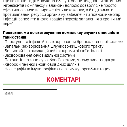
І це не дивно - адже науково-обгрунтоване поєднання активних
інгредієнтів комплексу «Івлаксін» володіє дозволяє не просто
ефективно знизити вираженість лихоманки, а й підтримати
протизапальні ресурси організму, забезпечити повноцінне опір
інфекції, запобігти її колонізацію і перехід запалення в хронічний
перебіг.
Показаннями до застосування комплексу служить наявність
таких станів:
· Простудні та інфекційні
захворювання
бронхолегеневої системи
· Запальні
захворювання
шлунково-кишкового тракту
· Больовий і інтоксикаційний синдроми різної етіології
·
Захворювання
сечовидільної системи
· Патології кістково-суглобової системи, у тому числі подагра
· Хвороби печінки і жовчовивідних шляхів
· Неспецифічна імунопрофілактика і иммунореабилитация
КОМЕНТАРІ