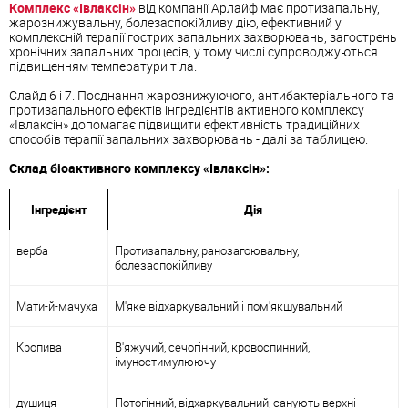
Комплекс «Івлаксін»
від компанії Арлайф має протизапальну,
жарознижувальну, болезаспокійливу дію, ефективний у
комплексній терапії гострих запальних захворювань, загострень
хронічних запальних процесів, у тому числі супроводжуються
підвищенням температури тіла.
Слайд 6 і 7. Поєднання жарознижуючого, антибактеріального та
протизапального ефектів інгредієнтів активного комплексу
«Івлаксін» допомагає підвищити ефективність традиційних
способів терапії запальних захворювань - далі за таблицею.
Склад біоактивного комплексу «Івлаксін»:
Інгредієнт
Дія
верба
Протизапальну, ранозагоювальну,
болезаспокійливу
Мати-й-мачуха
М'яке відхаркувальний і пом'якшувальний
Кропива
В'яжучий, сечогінний, кровоспинний,
імуностимулюючу
душиця
Потогінний, відхаркувальний, санують верхні