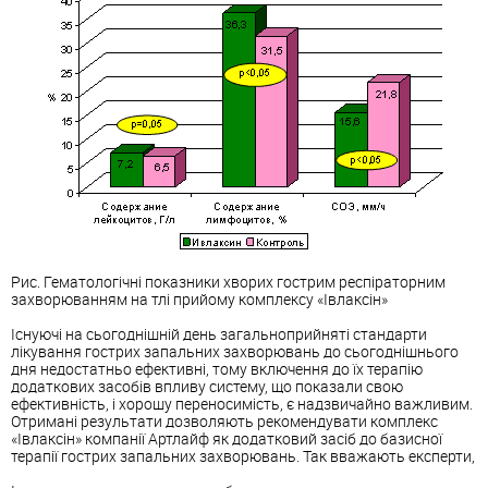
Рис. Гематологічні показники хворих гострим респіраторним
захворювання
м на тлі прийому комплексу «Івлаксін»
Існуючі на сьогоднішній день загальноприйняті стандарти
лікування
гострих запальних захворювань до сьогоднішнього
дня недостатньо ефективні, тому включення до їх терапію
додаткових засобів впливу систему, що показали свою
ефективність, і хорошу переносимість, є надзвичайно важливим.
Отримані результати дозволяють рекомендувати комплекс
«Івлаксін» компанії Артлайф як додатковий засіб до базисної
терапії гострих запальних захворювань. Так вважають експерти,