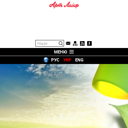
МЕНЮ
РУС
УКР
ENG