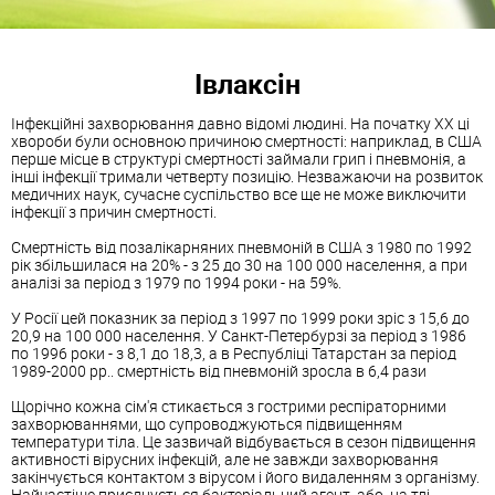
Івлаксін
Інфекційні
захворювання
давно відомі людині. На початку ХХ ці
хвороби були основною причиною смертності: наприклад, в США
перше місце в структурі смертності займали грип і пневмонія, а
інші інфекції тримали четверту позицію. Незважаючи на розвиток
медичних наук, сучасне суспільство все ще не може виключити
інфекції з причин смертності.
Смертність від позалікарняних пневмоній в США з 1980 по 1992
рік збільшилася на 20% - з 25 до 30 на 100 000 населення, а при
аналізі за період з 1979 по 1994 роки - на 59%.
У Росії цей показник за період з 1997 по 1999 роки зріс з 15,6 до
20,9 на 100 000 населення. У Санкт-Петербурзі за період з 1986
по 1996 роки - з 8,1 до 18,3, а в Республіці Татарстан за період
1989-2000 рр.. смертність від пневмоній зросла в 6,4 рази
Щорічно кожна сім'я стикається з гострими респіраторними
захворювання
ми, що супроводжуються підвищенням
температури тіла. Це зазвичай відбувається в сезон підвищення
активності вірусних інфекцій, але не завжди
захворювання
закінчується контактом з вірусом і його видаленням з організму.
Найчастіше приєднується бактеріальний агент, або, на тлі