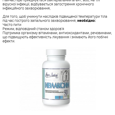
вірусної інфекції, відбувається загострення хронічного
інфекційного
захворювання
,
Для того, щоб уникнути наслідків підвищеної температури тіла
під час гострого запального
захворювання
,
необхідно:
Часто пити
Режим, відповідний станом
здоров'я
Підтримка організму
вітамін
ами, антиоксидантами, речовинами,
що підвищують ефективність
лікування
і знімають його побічні
ефекти.