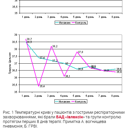
Рис. 1 Температурні криві у пацієнтів з гострими респіраторними
захворювання
ми, які брали
БАД «Івлаксін
» та групи контролю
протягом перших 8 днів терапії. Примітка А: вогнищева
пневмонія; Б: ГРВІ.