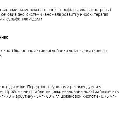
ої системи · комплексна терапія і профілактика загострень і
 сечовивідної системи · аномалії розвитку нирок · терапія
ми, сульфаніламідами
нню:
якості біологічно активної добавки до їжі - додаткового
.
ень під час їди. Перед застосуванням рекомендується
ем. Прийом однієї таблетки (рекомендована доза) забезпечить
 - 70%; арбутину - 5мг - 60%; гліцірізіновой кислоти - 0,75 мг -