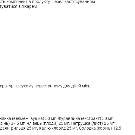
сть компонентів продукту. Перед застосуванням
уватися з лікарем.
ературі, в сухому недоступному для дітей місці.
нянка (ведмежі вушка) 50 мг, Журавлина (екстракт) 50 мг,
рінь) 37,5 мг, Ялівець (плоди) 25 мг, Петрушка (лист) 25 мг,
удзяні рильця 25 мг, Калію хлорид 25 мг, Солодка (корінь) 12,5