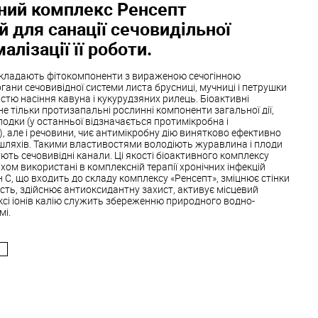
ний комплекс Ренсепт
 для санації сечовидільної
алізації її роботи.
кладають фітокомпоненти з вираженою сечогінною
гани сечовивідної системи листа брусниці, мучниці і петрушки
стю насіння кавуна і кукурудзяних рилець. Біоактивні
не тільки протизапальні рослинні компоненти загальної дії,
олодки (у останньої відзначається протимікробна і
 але і речовини, чиє антимікробну дію винятково ефективно
 шляхів. Такими властивостями володіють журавлина і плоди
ують сечовивідні канали. Ці якості біоактивного комплексу
хом використані в комплексній терапії хронічних інфекцій
н C, що входить до складу комплексу «Ренсепт», зміцнює стінки
ість, здійснює антиоксидантну захист, активує місцевий
ексі іонів калію служить збереженню природного водно-
мі.