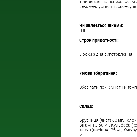
індивідуальна непереносимі
рекомендується проконсульт
Чи являється ліками:
Ні
Строк придатності:
3 роки з дня виготовлення.
Умови зберігання:
Зберігати при кімнатній темп
Склад:
Брусниця (лист) 80 мг, Толок
Вітамін C 50 мг, Кульбаба (ко
кавун (насіння) 25 мг, Кукур
мг