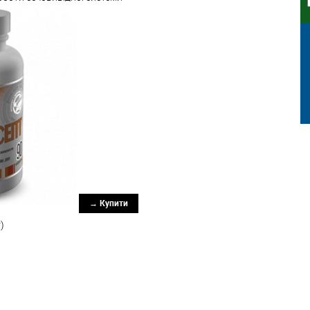
→ Купити
)