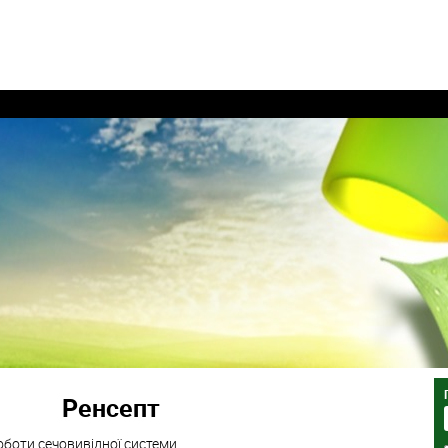
Ренсепт
оботи сечовивідної системи