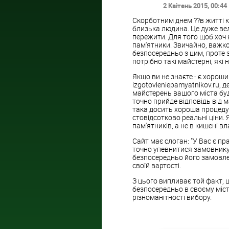
2 Квітень 2015
, 00:44
Скорботним днем ??в житті к
близька людина. Це дуже вел
пережити. Для того щоб хоч
пам'ятники. Звичайно, важко 
безпосередньо з цим, проте 
потрібно такі майстерні, які
Якщо ви не знаєте - є хороши
izgotovleniepamyatnikov.ru, 
майстерень вашого міста буд
точно прийде відповідь від
така досить хороша процедур
стовідсотково реальні ціни.
пам'ятників, а не в кишені в
Сайт має слоган: "У Вас є пр
точно упевнитися замовнику 
безпосередньо його замовлен
своїй вартості.
З цього випливає той факт, 
безпосередньо в своєму місті
різноманітності вибору.