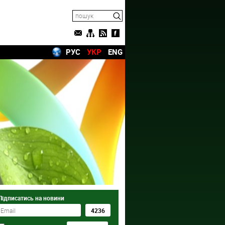
РУС
УКР
ENG
Підписатись на новини