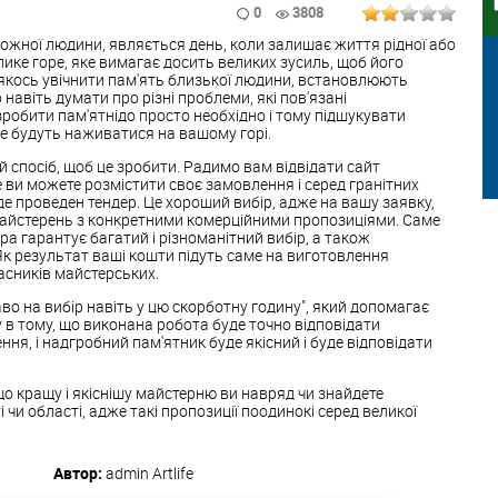
0
3808
ожної людини, являється день, коли залишає життя рідної або
ике горе, яке вимагає досить великих зусиль, щоб його
 якось увічнити пам'ять близької людини, встановлюють
навіть думати про різні проблеми, які пов'язані
зробити пам'ятнідо просто необхідно і тому підшукувати
 не будуть наживатися на вашому горі.
й спосіб, щоб це зробити. Радимо вам відвідати сайт
де ви можете розмістити своє замовлення і серед гранітних
е проведен тендер. Це хороший вибір, адже на вашу заявку,
 майстерень з конкретними комерційними пропозиціями. Саме
а гарантує багатий і різноманітний вибір, а також
 Як результат ваші кошти підуть саме на виготовлення
ласників майстерських.
аво на вибір навіть у цю скорботну годину", який допомагає
в тому, що виконана робота буде точно відповідати
ня, і надгробний пам'ятник буде якісний і буде відповідати
що кращу і якіснішу майстерню ви навряд чи знайдете
 чи області, адже такі пропозиції поодинокі серед великої
Автор:
admin
Artlife