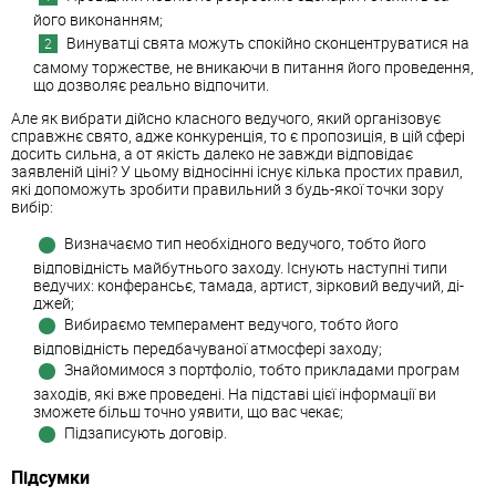
його виконанням;
Винуватці свята можуть спокійно сконцентруватися на
самому торжестве, не вникаючи в питання його проведення,
що дозволяє реально відпочити.
Але як вибрати дійсно класного ведучого, який організовує
справжнє свято, адже конкуренція, то є пропозиція, в цій сфері
досить сильна, а от якість далеко не завжди відповідає
заявленій ціні? У цьому відносінні існує кілька простих правил,
які допоможуть зробити правильний з будь-якої точки зору
вибір:
Визначаємо тип необхідного ведучого, тобто його
відповідність майбутнього заходу. Існують наступні типи
ведучих: конферансьє, тамада, артист, зірковий ведучий, ді-
джей;
Вибираємо темперамент ведучого, тобто його
відповідність передбачуваної атмосфері заходу;
Знайомимося з портфоліо, тобто прикладами програм
заходів, які вже проведені. На підставі цієї інформації ви
зможете більш точно уявити, що вас чекає;
Підзаписують договір.
Підсумки