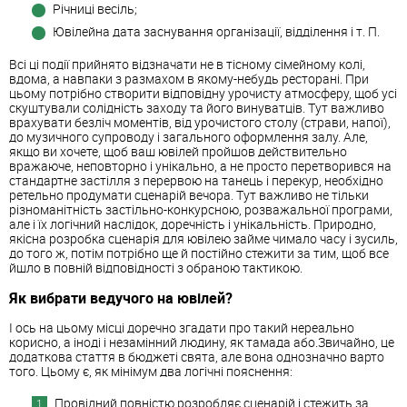
Річниці весіль;
Ювілейна дата заснування організації, відділення і т. П.
Всі ці події прийнято відзначати не в тісному сімейному колі,
вдома, а навпаки з размахом в якому-небудь ресторані. При
цьому потрібно створити відповідну урочисту атмосферу, щоб усі
скуштували солідність заходу та його винуватців. Тут важливо
врахувати безліч моментів, від урочистого столу (страви, напої),
до музичного супроводу і загального оформлення залу. Але,
якщо ви хочете, щоб ваш ювілей пройшов действительно
вражаюче, неповторно і унікально, а не просто перетворився на
стандартне застілля з перервою на танець і перекур, необхідно
ретельно продумати сценарій вечора. Тут важливо не тільки
різноманітність застільно-конкурсною, розважальної програми,
але і їх логічний наслідок, доречність і унікальність. Природно,
якісна розробка сценарія для ювілею займе чимало часу і зусиль,
до того ж, потім потрібно ще й постійно стежити за тим, щоб все
йшло в повній відповідності з обраною тактикою.
Як вибрати ведучого на ювілей?
І ось на цьому місці доречно згадати про такий нереально
корисно, а іноді і незамінний людину, як тамада або.Звичайно, це
додаткова стаття в бюджеті свята, але вона однозначно варто
того. Цьому є, як мінімум два логічні пояснення:
Провідний повністю розробляє сценарій і стежить за