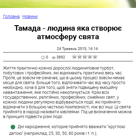
Головна
:
Новини
Тамада - людина яка створює
атмосферу свята
24 Травень 2015
, 14:14
0
3892
Життя практично кожної дорослої людиниповне турбот,
побутових і професійних, які віднімають практично весь час.
Проте, це зовсім не означає, що в цьому процесі зовсім немає
місця для свята. Більше того, відпочивати час від часу просто
необхідно, хоча б для того, щоб зняти підвищену емоційну
навантаження, яке постійно накопичується. Крім всіх
государственних, релігійних, професійних, сімейних свят, у
кожної людини регулярно відбуваються події, які прийнято
відзначати з більшою часткою помпезності, ніж всі інші. Ці свята
прийнято в народі називати ювілеями. Під це визначення можна
в принципі підвести різні події:
Дні народження, которие прийнято вважати "круглою
датою" (наприклад, 25, 30, 50, 60 років і т. п.);