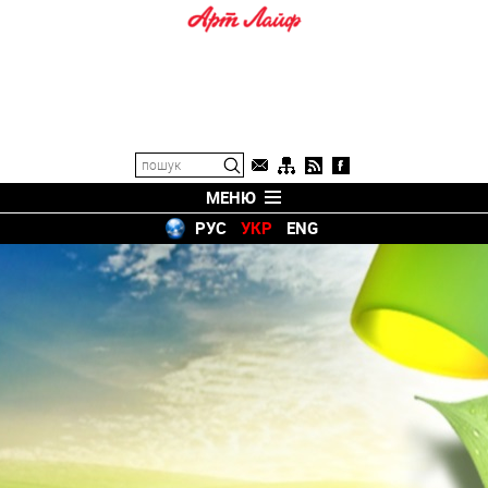
МЕНЮ
РУС
УКР
ENG