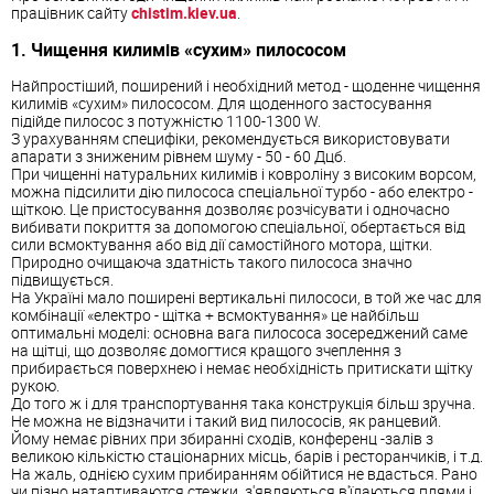
працівник сайту
chistim.kiev.ua
.
1. Чищення килимів «сухим» пилососом
Найпростіший, поширений і необхідний метод - щоденне чищення
килимів «сухим» пилососом. Для щоденного застосування
підійде пилосос з потужністю 1100-1300 W.
З урахуванням специфіки, рекомендується використовувати
апарати з зниженим рівнем шуму - 50 - 60 Дцб.
При чищенні натуральних килимів і ковроліну з високим ворсом,
можна підсилити дію пилососа спеціальної турбо - або електро -
щіткою. Це пристосування дозволяє розчісувати і одночасно
вибивати покриття за допомогою спеціальної, обертається від
сили всмоктування або від дії самостійного мотора, щітки.
Природно очищаюча здатність такого пилососа значно
підвищується.
На Україні мало поширені вертикальні пилососи, в той же час для
комбінації «електро - щітка + всмоктування» це найбільш
оптимальні моделі: основна вага пилососа зосереджений саме
на щітці, що дозволяє домогтися кращого зчеплення з
прибирається поверхнею і немає необхідність притискати щітку
рукою.
До того ж і для транспортування така конструкція більш зручна.
Не можна не відзначити і такий вид пилососів, як ранцевий.
Йому немає рівних при збиранні сходів, конференц -залів з
великою кількістю стаціонарних місць, барів і ресторанчиків, і т.д.
На жаль, однією сухим прибиранням обійтися не вдасться. Рано
чи пізно натаптиваются стежки, з'являються в'їдаються плями і