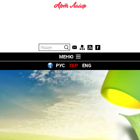
МЕНЮ
РУС
УКР
ENG