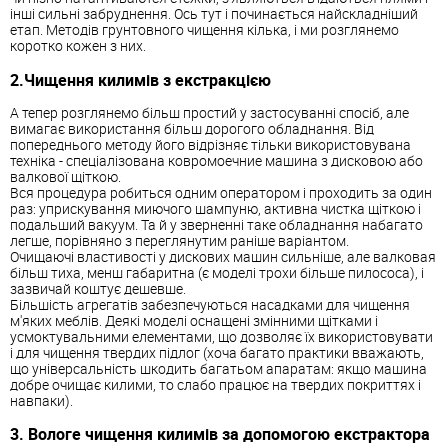
інші сильні забруднення. Ось тут і починається найскладніший
етап. Методів грунтовного чищення кілька, і ми розглянемо
коротко кожен з них.
2.Чищення килимів з екстракцією
А тепер розглянемо більш простий у застосуванні спосіб, але
вимагає використання більш дорогого обладнання. Від
попереднього методу його відрізняє тільки використовувана
техніка - спеціалізована ковромоечние машина з дисковою або
валкової щіткою.
Вся процедура робиться одним оператором і проходить за один
раз: уприскування миючого шампуню, активна чистка щіткою і
подальший вакуум. Та й у зверненні таке обладнання набагато
легше, порівняно з переглянутим раніше варіантом.
Очищаючі властивості у дискових машин сильніше, але валковая
більш тиха, менш габаритна (є моделі трохи більше пилососа), і
зазвичай коштує дешевше.
Більшість агрегатів забезпечуються насадками для чищення
м'яких меблів. Деякі моделі оснащені змінними щітками і
усмоктувальними елементами, що дозволяє їх використовувати
і для чищення твердих підлог (хоча багато практики вважають,
що універсальність шкодить багатьом апаратам: якщо машина
добре очищає килими, то слабо працює на твердих покриттях і
навпаки).
3. Вологе чищення килимів за допомогою екстрактора