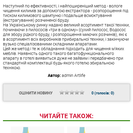
Наступний по ефективності, і найпоширеніший метод - вологе
чищення килимів за допомогою екстрактора - розпорошення під
тиском килимового шампуню і подальше всмоктування
(екстрагування) розчиненої бруду.
На Українському ринку надано великий асортимент такої техніки,
починаючи з пилососів «три в одному» (сухий пилосос, Водосос
для збору рідкого бруду, і розпорошення миючих розчинів), які є
в асортименті всіх виробників прибиральної техніки, і закінчуючи
вузько спеціалізованими складними апаратами.
Цей же метод і те ж обладнання підходить для чищення м'яких
меблів. Наявність одного такого багатофункціонального
апарату в готелі виявиться дуже не зайвим і передбачено при
стандартній комплектації будь-якого готелю збиральною
технікою.
Автор:
admin
Artlife
ОЦІНИТИ НОВИНУ
0
(голосів:
0
)
ЧИТАЙТЕ ТАКОЖ: