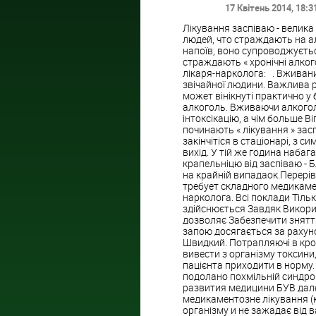
17 Квітень 2014
, 18:3
Лікування заспіваю - велика 
людей, что страждають на ал
напоїв, воно супроводжуєтьс
страждають « хронічні алкого
лікаря-нарколога: . Вживан
звічайної людини. Важлива р
может вінікнуті практично у
алкоголь. Вживаючи алкоголю
інтоксікацію, а чім больше Ві
починають « лікування » зас
закінчітіся в стаціонарі, з
вихід. У тій же година наба
крапельніцю від заспіваю - Б
на крайній випадаок.Перерів
требует складного медикаме
нарколога. Всі поклади Тіль
здійснюється Завдяк Викорис
дозволяє Забезпечити зняття
запою досягається за рахуно
Швидкий. Потрапляючі в кро
вивести з організму токсини,
пацієнта приходити в норму.
подолано похмільній синдром.
развития медицини БУВ далек
медикаментозне лікування (к
організму и не зажадає від 