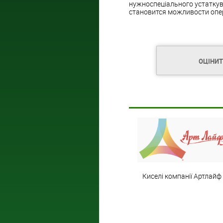
нужноспеціального устаткува
становится можливости опер
ОЦІНИ
Киселі компанії Артлайф