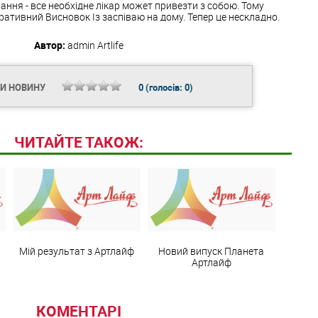
ння - все необхідне лікар может привезти з собою. Тому
ативний Висновок Із заспіваю на дому. Тепер це нескладно.
Автор:
admin
Artlife
ТИ НОВИНУ
0
(голосів:
0
)
ЧИТАЙТЕ ТАКОЖ:
Мій результат з Артлайф
Новий випуск Планета
Артлайф
КОМЕНТАРІ