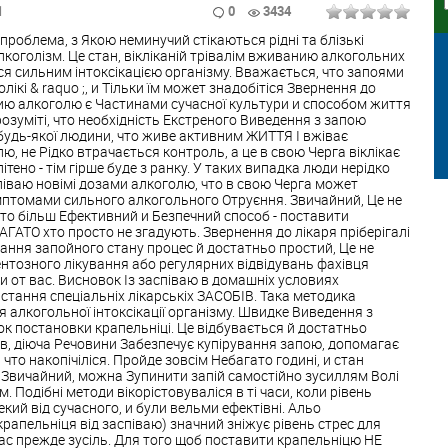
1
0
3434
проблема, з Якою неминучий стікаються рідні та блізькі
коголізм. Це стан, вікліканій трівалім вживанию алкогольних
я сильним інтоксікацією організму. Вважається, что запоями
лікі & raquo ;, и Тільки їм может знадобітіся Звернення до
ию алкоголю є Частинами сучасної культури и способом життя
озуміті, что необхідність Екстреного Виведення з запою
 будь-якої людини, что живе активним ЖИТТЯ І вжіває
, не Рідко втрачається контроль, а це в свою Черга віклікає
пітено - тім гірше буде з ранку. У таких випадка люди нерідко
піваю новімі дозами алкоголю, что в свою Черга может
 симптомами сильного алкогольного Отруєння. Звичайний, Це не
гато більш Ефективний и Безпечний способ - поставити
АГАТО хто просто не згадують. Звернення до лікаря пріберігалі
ання запойного стану процес й достатньо простий, Це не
нтозного лікування або регулярних відвідувань фахівця
ки от вас. Висновок Із заспіваю в домашніх условиях
тання спеціальніх лікарськіх ЗАСОБІВ. Така методика
 алкогольної інтоксікації організму. Швидке Виведення з
к постановки крапельніці. Це відбувається й достатньо
в, діюча Речовини Забезпечує купірування запою, допомагає
 что накопічіліся. Пройде зовсім Небагато годині, и стан
 Звичайний, можна Зупинити запій самостійно зусиллям Волі
 Подібні методи вікорістовуваліся в ті часи, коли рівень
ий від сучасного, и були вельми ефектівні. Альо
рапельніця від заспіваю) значний зніжує рівень стрес для
вас прежде зусіль. Для того щоб поставити крапельніцю НЕ