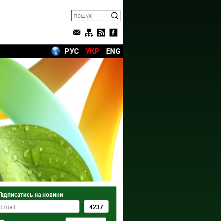
РУС
УКР
ENG
Підписатись на новини