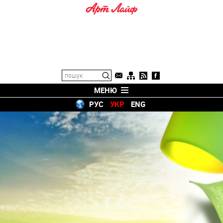
МЕНЮ
РУС
УКР
ENG