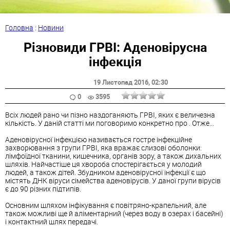
Головна
:
Новини
Різновиди ГРВІ: Аденовірусна
інфекція
19 Листопад 2016
, 02:30
0
3595
Всіх людей рано чи пізно наздоганяють ГРВІ, яких є величезна
кількість. У даній статті ми поговоримо конкретно про . Отже...
Аденовірусної інфекцією називається гостре інфекційне
захворювання з групи ГРВІ, яка вражає слизові оболонки:
лімфоїдної тканини, кишечника, органів зору, а також дихальних
шляхів. Найчастіше ця хвороба спостерігається у молодий
людей, а також дітей. Збудником аденовірусної інфекції є що
містять ДНК віруси сімейства аденовірусів. У даної групи вірусів
є до 90 різних підтипів.
Основним шляхом інфікування є повітряно-крапельний, але
також можливі ще й аліментарний (через воду в озерах і басейні)
і контактний шлях передачі.