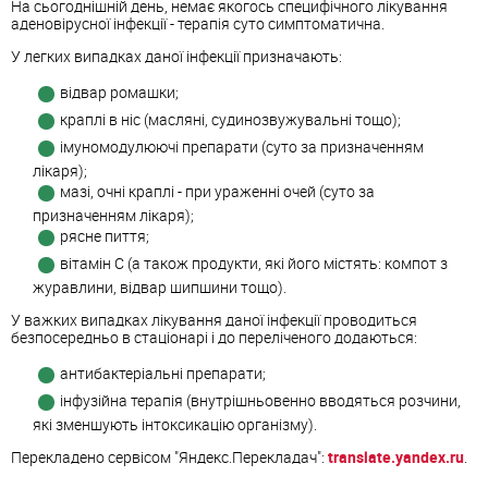
На сьогоднішній день, немає якогось специфічного лікування
аденовірусної інфекції - терапія суто симптоматична.
У легких випадках даної інфекції призначають:
відвар ромашки;
краплі в ніс (масляні, судинозвужувальні тощо);
імуномодулюючі препарати (суто за призначенням
лікаря);
мазі, очні краплі - при ураженні очей (суто за
призначенням лікаря);
рясне пиття;
вітамін С (а також продукти, які його містять: компот з
журавлини, відвар шипшини тощо).
У важких випадках лікування даної інфекції проводиться
безпосередньо в стаціонарі і до переліченого додаються:
антибактеріальні препарати;
інфузійна терапія (внутрішньовенно вводяться розчини,
які зменшують інтоксикацію організму).
Перекладено сервісом "Яндекс.Перекладач":
translate.yandex.ru
.