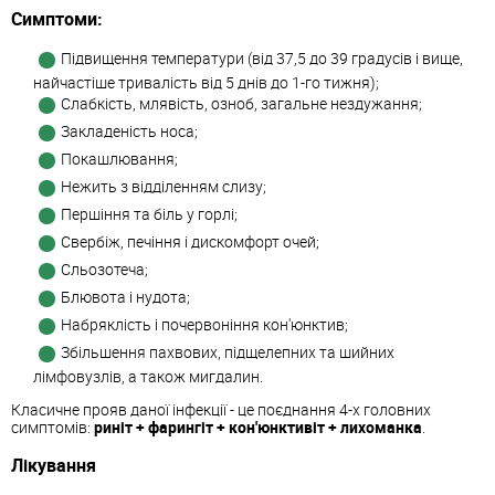
Симптоми:
Підвищення температури (від 37,5 до 39 градусів і вище,
найчастіше тривалість від 5 днів до 1-го тижня);
Слабкість, млявість, озноб, загальне нездужання;
Закладеність носа;
Покашлювання;
Нежить з відділенням слизу;
Першіння та біль у горлі;
Свербіж, печіння і дискомфорт очей;
Сльозотеча;
Блювота і нудота;
Набряклість і почервоніння кон'юнктив;
Збільшення пахвових, підщелепних та шийних
лімфовузлів, а також мигдалин.
Класичне прояв даної інфекції - це поєднання 4-х головних
симптомів:
риніт + фарингіт + кон'юнктивіт + лихоманка
.
Лікування