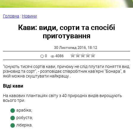
Головна
:
Новини
Кави: види, сорти та спосібі
приготування
30 Листопад 2016
, 18:12
0
4086
"Існують тисячі сортів кави, причому не слід плутати поняття вид,
різновид та сорт", - розповідає співробітник кав’ярні "Бонара", в
якій можна скуштувати найкращу .
Віді кави
На кавових плантаціях світу з 40 природніх видів вирощують
всього три:
арабіка;
робуста;
ліберіка.