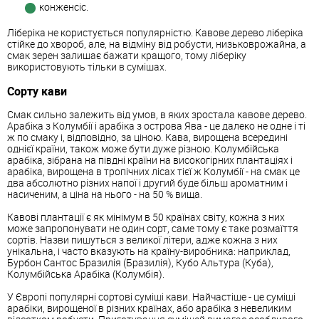
конженсіс.
Ліберіка не користується популярністю. Кавове дерево ліберіка
стійке до хвороб, але, на відміну від робусти, низьковрожайна, а
смак зерен залишає бажати кращого, тому ліберіку
використовують тільки в сумішах.
Сорту кави
Смак сильно залежить від умов, в яких зростала кавове дерево.
Арабіка з Колумбії і арабіка з острова Ява - це далеко не одне і ті
ж по смаку і, відповідно, за ціною. Кава, вирощена всередині
однієї країни, також може бути дуже різною. Колумбійська
арабіка, зібрана на півдні країни на високогірних плантаціях і
арабіка, вирощена в тропічних лісах тієї ж Колумбії - на смак це
два абсолютно різних напої і другий буде більш ароматним і
насиченим, а ціна на нього - на 50 % вища.
Кавові плантації є як мінімум в 50 країнах світу, кожна з них
може запропонувати не один сорт, саме тому є таке розмаїття
сортів. Назви пишуться з великої літери, адже кожна з них
унікальна, і часто вказують на країну-виробника: наприклад,
Бурбон Сантос Бразилія (Бразилія), Кубо Альтура (Куба),
Колумбійська Арабіка (Колумбія).
У Європі популярні сортові суміші кави. Найчастіше - це суміші
арабіки, вирощеної в різних країнах, або арабіка з невеликим