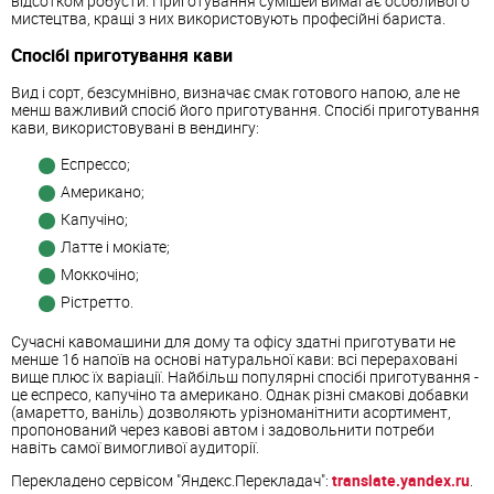
відсотком робусти. Приготування сумішей вимагає особливого
мистецтва, кращі з них використовують професійні бариста.
Спосібі приготування кави
Вид і сорт, безсумнівно, визначає смак готового напою, але не
менш важливий спосіб його приготування. Спосібі приготування
кави, використовувані в вендингу:
Еспрессо;
Американо;
Капучіно;
Латте і мокіате;
Моккочіно;
Рістретто.
Сучасні кавомашини для дому та офісу здатні приготувати не
менше 16 напоїв на основі натуральної кави: всі перераховані
вище плюс їх варіації. Найбільш популярні спосібі приготування -
це еспресо, капучіно та американо. Однак різні смакові добавки
(амаретто, ваніль) дозволяють урізноманітнити асортимент,
пропонований через кавові автом і задовольнити потреби
навіть самої вимогливої аудиторії.
Перекладено сервісом "Яндекс.Перекладач":
translate.yandex.ru
.