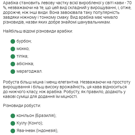
Арабіка становить левову частку всієї виробленої у світі кави - 70
%, незважаючи на те, що цей вид складний у вирощуванні, і, отже,
дорожче, ніж інші види. Вона завоювала таку популярність
завдяки ніжному і тонкому смаку. Вид арабіка має чимало
різновидів, назви яких добре знайомі шанувальникам.
Найбільш відомі різновиди арабіки:
бурбон;
мокко;
тіпіка;
абісініка;
марагоджал.
Робуста більш міцна і менш елегантна. Незважаючи на простоту
вирощування і більш високу врожайність, ця кава відноситься
до нижчого класу, ніж арабіка. Робусту, як правило, додають у
кавові суміші для додання їм міцності.
Різновиди робусти:
конільон (Бразилія);
Куілу (Конго);
Ява-інеак (Індонезія);