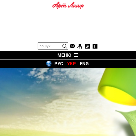
МЕНЮ
РУС
УКР
ENG