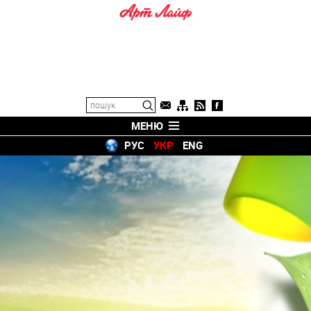
МЕНЮ
РУС
УКР
ENG