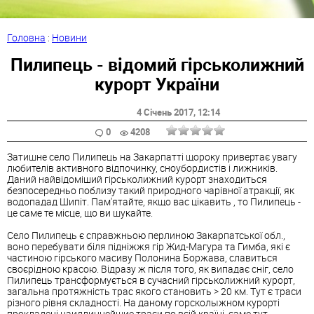
Головна
:
Новини
Пилипець - відомий гірськолижний
курорт України
4 Січень 2017
, 12:14
0
4208
Затишне село Пилипець на Закарпатті щороку привертає увагу
любителів активного відпочинку, сноубордистів і лижників.
Даний найвідоміший гірськолижний курорт знаходиться
безпосередньо поблизу такий природного чарівної атракції, як
водопадад Шипіт. Пам'ятайте, якщо вас цікавить , то Пилипець -
це саме те місце, що ви шукайте.
Село Пилипець є справжньою перлиною Закарпатської обл.,
воно перебувати біля підніжжя гір Жид-Магура та Гимба, які є
частиною гірського масиву Полонина Боржава, славиться
своєрідною красою. Відразу ж після того, як випадає сніг, село
Пилипець трансформується в сучасний гірськолижний курорт,
загальна протяжність трас якого становить > 20 км. Тут є траси
різного рівня складності. На даному горсколыжном курорті
прокладені наидлиннейшие траси по всій країні, саме тут