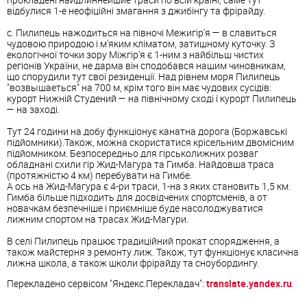
відбулися 1-е неофіційні змагання з джибінгу та фрірайду.
с. Пилипець нажодиться на півночі Межигір'я — в славиться
чудовою природою і м'яким кліматом, затишному куточку. З
екологічної точки зору Міжгір'я є 1-ним з найбільш чистих
регіонів України, не дарма він сподобався нашим чиновникам,
що спорудили тут свої резиденції. Над рівнем моря Пилипець
"возвышаеться" на 700 м, крім того він має чудових сусідів:
курорт Нижній Студений — на північному сході і курорт Пилипець
— на заході.
Тут 24 години на добу функціонує канатна дорога (Боржавські
підйомники).Також, можна скористатися крісельним двомісним
підйомником. Безпосередньо для гірськолижних розваг
обладнані схили гір Жид-Магура та Гимба. Найдовша траса
(протяжністю 4 км) перебувати на Гимбе.
А ось на Жид-Магура є 4-ри траси, 1-на з яких становить 1,5 км.
Гимба більше підходить для досвідчених спортсменів, а от
новачкам безпечніше і приємніше буде насолоджуватися
лижним спортом на трасах Жид-Магури.
В селі Пилипець працює традиційний прокат спорядження, а
також майстерня з ремонту лиж. Також, тут функціонує класична
лижна школа, а також школи фрірайду та сноубордингу.
Перекладено сервісом "Яндекс.Перекладач":
translate.yandex.ru
.