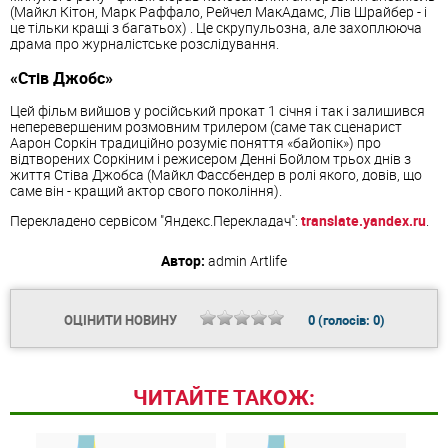
(Майкл Кітон, Марк Раффало, Рейчел МакАдамс, Лів Шрайбер - і
це тільки кращі з багатьох) . Це скрупульозна, але захоплююча
драма про журналістське розслідування.
«Стів Джобс»
Цей фільм вийшов у російський прокат 1 січня і так і залишився
неперевершеним розмовним трилером (саме так сценарист
Аарон Соркін традиційно розуміє поняття «байопік») про
відтворених Соркіним і режисером Денні Бойлом трьох днів з
життя Стіва Джобса (Майкл Фассбендер в ролі якого, довів, що
саме він - кращий актор свого покоління).
Перекладено сервісом "Яндекс.Перекладач":
translate.yandex.ru
.
Автор:
admin
Artlife
ОЦІНИТИ НОВИНУ
0
(голосів:
0
)
ЧИТАЙТЕ ТАКОЖ: