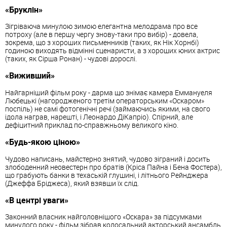
«Бруклін»
Зігріваюча минулою зимою елегантна мелодрама про все
потроху (але в першу чергу знову-таки про вибір) - довела,
зокрема, що з хороших письменників (таких, як Нік Хорнбі)
годиною виходять відмінні сценаристи, а з хороших юних актрис
(таких, як Сірша Ронан) - чудові дорослі.
«Виживший»
Найгарніший фільм року - дарма що знімає камера Еммануеля
Любецькі (нагородженого третім операторським «Оскаром»
поспіль) не самі фотогенічні речі (займаючись якими, на свого
ідола награв, нарешті, і Леонардо ДіКапріо). Спірний, але
дефіцитний приклад по-справжньому великого кіно.
«Будь-якою ціною»
Чудово написань, майстерно знятий, чудово зіграний і досить
злободенний неовестерн про братів (Кріса Пайна і Бена Фостера),
що грабують банки в техаській глушині, і літнього Рейнджера
(Джеффа Бріджеса), який взявши їх слід.
«В центрі уваги»
Законний власник найголовнішого «Оскара» за підсумками
минулого року - фільм зібрав колосальний акторський ансамбль