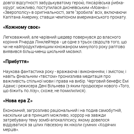
довгої відсутності забудькуватому герою, піксарівська рибка-
хірург, можливо, поступилася диснеївським «Моана» і
«Зверополісу» в оригінальності, зате "зробила" всіх, включаючи
Капітана Америку, ставши чемпіоном американського прокату.
«Кожному своє»
Легковажний, але чарівний шедевр повернувся до власного
коріння Річарда Лінклейтера - це одне з трьох свідоцтв того, що
чи не найпродуктивнішим кіножанром минулого року раптово
виявився більш-менш шкільний мюзикл.
«Прибуття»
Наукова фантастика року - вражаюча і виконанням, і змістом, і
навіть фінальним «твістом» пронизлива медитація про
важливість спільної мови і права на вибір. Черговий бенефіс Емі
Адамс і режисера Дені Вільнева (з яким продюсери нового «Того,
що біжить по лізу», схоже, не помилилися).
«Нова ера Z»
Економний, загрозливо раціональний і на подив самобутній,
наскільки це в принципі можливо, хоррор на завжди
затребувану тему зомбі-апокаліпсису, якому довелося
віддуватися за цілих півсезону як ніколи сумних «Ходячих
мерців».