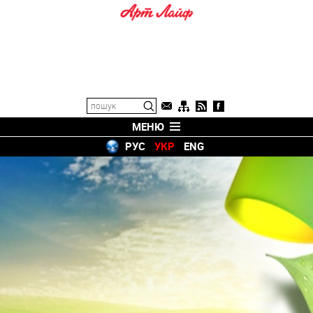
МЕНЮ
РУС
УКР
ENG