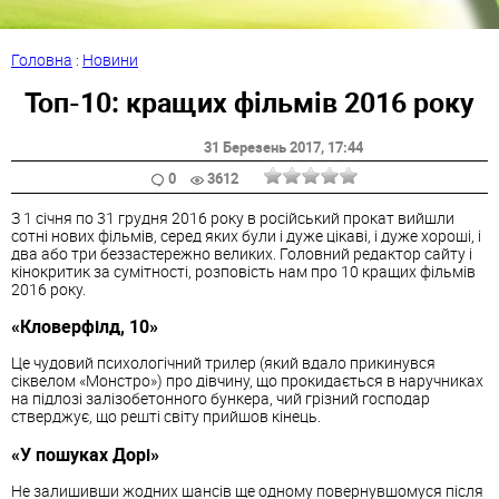
Головна
:
Новини
Топ-10: кращих фільмів 2016 року
31 Березень 2017
, 17:44
0
3612
З 1 січня по 31 грудня 2016 року в російський прокат вийшли
сотні нових фільмів, серед яких були і дуже цікаві, і дуже хороші, і
два або три беззастережно великих. Головний редактор сайту і
кінокритик за сумітності, розповість нам про 10 кращих фільмів
2016 року.
«Кловерфілд, 10»
Це чудовий психологічний трилер (який вдало прикинувся
сіквелом «Монстро») про дівчину, що прокидається в наручниках
на підлозі залізобетонного бункера, чий грізний господар
стверджує, що решті світу прийшов кінець.
«У пошуках Дорі»
Не залишивши жодних шансів ще одному повернувшомуся після