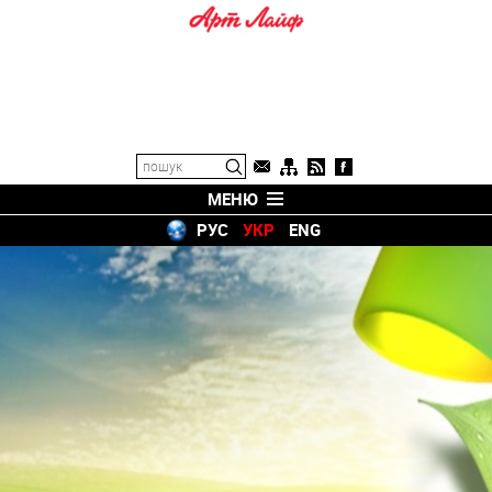
МЕНЮ
РУС
УКР
ENG