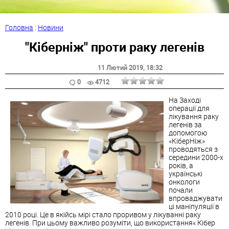
Головна
:
Новини
"Кіберніж" проти раку легенів
11 Лютий 2019
, 18:32
0
4712
На Заході
операції для
лікування раку
легенів за
допомогою
«КіберНіж»
проводяться з
середини 2000-х
років, а
українські
онкологи
почали
впроваджувати
ці маніпуляції в
2010 році. Це в якійсь мірі стало проривом у лікуванні раку
легенів. При цьому важливо розуміти, що використання« Кібер