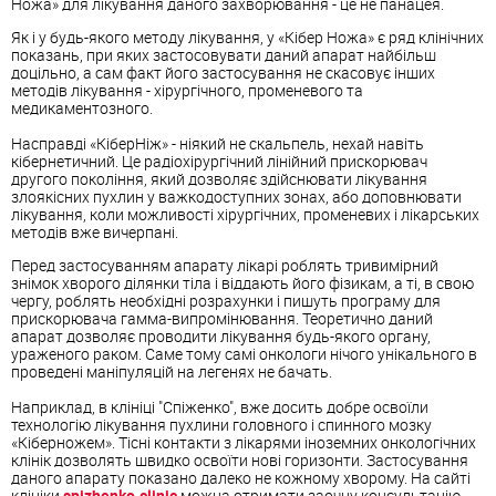
Ножа» для лікування даного захворювання - це не панацея.
Як і у будь-якого методу лікування, у «Кібер Ножа» є ряд клінічних
показань, при яких застосовувати даний апарат найбільш
доцільно, а сам факт його застосування не скасовує інших
методів лікування - хірургічного, променевого та
медикаментозного.
Насправді «КіберНіж» - ніякий не скальпель, нехай навіть
кібернетичний. Це радіохірургічний лінійний прискорювач
другого покоління, який дозволяє здійснювати лікування
злоякісних пухлин у важкодоступних зонах, або доповнювати
лікування, коли можливості хірургічних, променевих і лікарських
методів вже вичерпані.
Перед застосуванням апарату лікарі роблять тривимірний
знімок хворого ділянки тіла і віддають його фізикам, а ті, в свою
чергу, роблять необхідні розрахунки і пишуть програму для
прискорювача гамма-випромінювання. Теоретично даний
апарат дозволяє проводити лікування будь-якого органу,
ураженого раком. Саме тому самі онкологи нічого унікального в
проведені маніпуляцій на легенях не бачать.
Наприклад, в клініці "Спіженко", вже досить добре освоїли
технологію лікування пухлини головного і спинного мозку
«Кіберножем». Тісні контакти з лікарями іноземних онкологічних
клінік дозволять швидко освоїти нові горизонти. Застосування
даного апарату показано далеко не кожному хворому. На сайті
клініки
spizhenko.clinic
можна отримати заочну консультацію