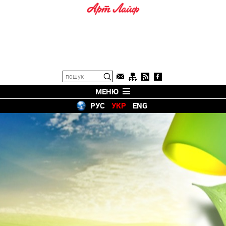
МЕНЮ
РУС
УКР
ENG