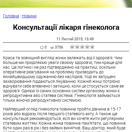
Головна
:
Новини
Консультації лікаря гінеколога
11 Лютий 2015
, 13:49
0
3756
Краса та зовнішній вигляд жінки залежать від її здоров'я. Чим
больше ми приділяємо уваги своєму здоров'ю, тим краще для
нас. Це логічно і не раз підтверджено на практиці, оскільки
оперативне реагування на проблему призводить до
якнайшвидшому одужанню без наслідків, тоді як запущені
захворювання піддаються лікуванню. Кожній жінці потрібно
відчувати себе впевнено і затишно, коли це стосується саме ее
здоров'я. Однією із самих основних систем організму жінки є
репродуктивна або статева система. Гінекологія займається
тільки жіночої репродуктивної системою.
Найперший огляд гінеколога повинна пройти дівчина в 15-17
років або відразу після першого статевого акту. А також ще
консультація рекомендується, еслі ви хочете жити регулярним
статевим життям. Кожна жінка повинна пам'ятати, що повинна
бути один раз в рік і без зайвих винятків. Ваш доктор, який буде