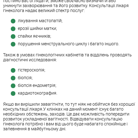
постійно вас оглядати, зможе своєчасно визначити або
уникнути захворювання та його розвитку. Консультації лікаря
гінеколога надає великий спектр послуг:
лікування мастопатій;
ерозії шийки матки;
спайки яєчників;
порушення менструального циклу і багато іншого.
Також в умовах гінекологічних кабінетів та відділень проводять
діагностичні исследованія:
гістероскопія;
біопсія;
біопсія ендометрія;
кардиотокография.
Якщо ви вирішили завагітніти, то тут ніяк не обійтися без хорошої
консультації лікаря.У клініках на даний момент існує багато
необхідних обстежень, заходів. Це дає можливість попередити
розвиток ускладненої вагітності. Відвідувати консультацію
гінеколога потрібно і вам від цього буде набагато спокійніше і
запевнення в майбутньому дні.