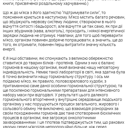
книги, присвяченої роздільному харчуванню.)
Що ж до м'яса з його здатністю "підтримувати сили", то
пояснення криється в наступному. М'ясо містить багато речовин,
що збуджують нервову систему людини, створюючи в нього
відчуття ситості і бадьорості, але відчуття це так само, як при дії
інших збудників (кава, алкоголь), проходить, і ніякої енергетичної
зарядки людина не отримує. Навпаки, для того щоб переварити
м'ясо, організм повинен добряче попрацювати, а значить, ще до
того, як отримати, повинен перш витратити значну кількість
енергії.
Є й інші обставини, які спонукають з великою обережністю
ставитися до тварин білків - протеїнів. Одним з них є баланс
гормонів в нашому організмі, який визначає нашу неповторну
індивідуальність. Немає такої лабораторії в світі, яка здатна була
б точно визначити нашу гормональну структуру. І ось ми
поїдаємо м'ясо, як правило, половозрелового худоби, з
притаманною саме даної особини гормональної структурою, та
ще посиленою гормональними препаратами для інтенсивного
набору маси при відгодівлі. У результаті цього далекого
гормонального вторгнення у внутрішнє середовище людського
організму у нас порушуються процеси загального, жирового і
сольового обміну. Не виключено, що взаємодія різнорідних за
своїм походженням гормонів дає таке спотворення біохімічних
процесів в організмі, яке загрожує онкологічними
захворюваннями. І ця гіпотеза підтверджується тим, що ракових
хворих серед м'ясоїдів непропорційно більше, ніж серед