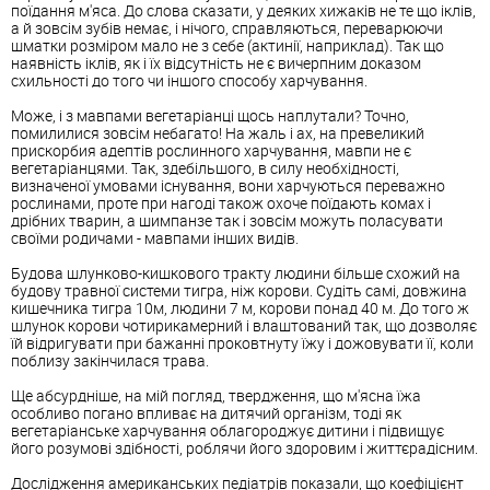
поїдання м'яса. До слова сказати, у деяких хижаків не те що іклів,
а й зовсім зубів немає, і нічого, справляються, переварюючи
шматки розміром мало не з себе (актинії, наприклад). Так що
наявність іклів, як і їх відсутність не є вичерпним доказом
схильності до того чи іншого способу харчування.
Може, і з мавпами вегетаріанці щось наплутали? Точно,
помилилися зовсім небагато! На жаль і ах, на превеликий
прискорбия адептів рослинного харчування, мавпи не є
вегетаріанцями. Так, здебільшого, в силу необхідності,
визначеної умовами існування, вони харчуються переважно
рослинами, проте при нагоді також охоче поїдають комах і
дрібних тварин, а шимпанзе так і зовсім можуть поласувати
своїми родичами - мавпами інших видів.
Будова шлунково-кишкового тракту людини більше схожий на
будову травної системи тигра, ніж корови. Судіть самі, довжина
кишечника тигра 10м, людини 7 м, корови понад 40 м. До того ж
шлунок корови чотирикамерний і влаштований так, що дозволяє
їй відригувати при бажанні проковтнуту їжу і дожовувати її, коли
поблизу закінчилася трава.
Ще абсурдніше, на мій погляд, твердження, що м'ясна їжа
особливо погано впливає на дитячий організм, тоді як
вегетаріанське харчування облагороджує дитини і підвищує
його розумові здібності, роблячи його здоровим і життєрадісним.
Дослідження американських педіатрів показали, що коефіцієнт