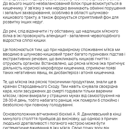
До всього іншого незбалансований білок гірше всмоктується в
кишечнику. У зв'язку з чим нерідко виникають обмінні порушення
і запальні захворювання, особливо в області шлунково-
кишкового тракту, а також формується сприятливий фон для
розвитку інших недуг.
До речі, слід відзначити і ту обставину, що надлишок м'ясного
білка в їжі провокують апендицит - запалення червоподібного
відростка сліпої кишки.
Це пояснюється тим, що при надмірному споживанні м'яса ми
вводимо в шлунково-кишковий тракт багато пуринових підстав і
екстрактивних речовин, що викликають кишкові гниття і
отруюють організм. Встановлено, що рясна м'ясна їжа пригнічує
діяльність корисної мікрофлори кишечника, сприяючи появі
таких негативних явищ, як дисбактеріоз і атонія кишечника.
Те, що м'ясна їжа рясніє токсичними продуктами, знали ще в
країнах Стародавнього Сходу. Там навіть існувала своєрідна
кара, коли засуджених до смерті годували тільки вареним
м'ясом, і вони вмирали у страшних муках від самоотруєння на
28-30-й день, тобто набагато раніше, ніж померли б спокійно і
безболісно при повному голодуванні.
Основоположник вітчизняної біохімії А. Я. Данилевський в кінці
минулого століття прийшов до висновку, що однією з причин
людської дратівливості і поганого настрою може бути
систематичне вживання в їжу м'яса. Свою точку зору він