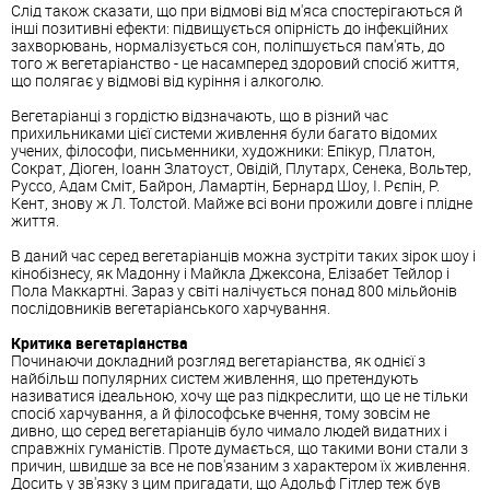
Слід також сказати, що при відмові від м'яса спостерігаються й
інші позитивні ефекти: підвищується опірність до інфекційних
захворювань, нормалізується сон, поліпшується пам'ять, до
того ж вегетаріанство - це насамперед здоровий спосіб життя,
що полягає у відмові від куріння і алкоголю.
Вегетаріанці з гордістю відзначають, що в різний час
прихильниками цієї системи живлення були багато відомих
учених, філософи, письменники, художники: Епікур, Платон,
Сократ, Діоген, Іоанн Златоуст, Овідій, Плутарх, Сенека, Вольтер,
Руссо, Адам Сміт, Байрон, Ламартін, Бернард Шоу, І. Рєпін, Р.
Кент, знову ж Л. Толстой. Майже всі вони прожили довге і плідне
життя.
В даний час серед вегетаріанців можна зустріти таких зірок шоу і
кінобізнесу, як Мадонну і Майкла Джексона, Елізабет Тейлор і
Пола Маккартні. Зараз у світі налічується понад 800 мільйонів
послідовників вегетаріанського харчування.
Критика вегетаріанства
Починаючи докладний розгляд вегетаріанства, як однієї з
найбільш популярних систем живлення, що претендують
називатися ідеальною, хочу ще раз підкреслити, що це не тільки
спосіб харчування, а й філософське вчення, тому зовсім не
дивно, що серед вегетаріанців було чимало людей видатних і
справжніх гуманістів. Проте думається, що такими вони стали з
причин, швидше за все не пов'язаним з характером їх живлення.
Досить у зв'язку з цим пригадати, що Адольф Гітлер теж був