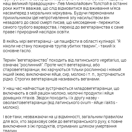
наш великий правдошукач - Лев Миколайович Толстой в останні
роки життя вважав, що слід відмовитися від вживання м'яса
насамперед з моральних міркувань. Будучи переконаним
прихильником ідеї непротивлення злу насильством він
незадовго до своєї смерті писав, що мясоедение - пережиток
самого грубого варварства, і перехід до вегетаріанства є саме
праве і природний наслідок освіти.
В якійсь мірі вегетаріанці - це пацифісти в області кулінарії. "Я
ніколи не стану пожирачів трупів убитих тварин", - такий їх
основне гасло.
Термін "вегетаріанство" походить від латинського vegetarius, що
означає "рослинний". Проте чисті вегетаріанці, або
старовегетаріанци, які харчуються тільки рослинною і ніякий
інший їжею, виключаючи яйце, сир, молоко і т. п., зустрічаються
рідко. Строгих вегетаріанців називають веганами.
У наш час найчастіше зустрічаються младовегетаріанци, що
включають в свій раціон молоко, молочні продукти і яйця
домашніх птахів. Звідси походить і їх другу назву -
оволактовегетаріанци (від латинського ovum - яйце і laktis -
молоко).
І все-таки, незважаючи на ці відмінності, загальним правилом
для всіх, хто зараховує себе до вегетаріанського руху, є повне
виключення з їжі продуктів, отриманих шляхом умертвіння
тварин.