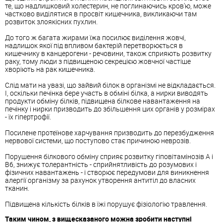
те, що надлишковий холестерин, не поглинаючись кров'ю, може
частково виділятися в просвіт кишечника, викликаючи там
розвиток злоякісних пухлин.
До того ж багата жирами їжа посилює виділення жовчі,
надлишок якої під впливом бактерій перетворюється в
кишечнику в канцерогени - речовини, також сприяють розвитку
раку, тому люди з підвищеною секрецією жовчної частіше
хворіють на рак кишечника.
Слід мати на увазі, що зайвий білок в організмі не відкладається.
І, оскільки печінка бере участь в обміні білка, а нирки виводять
продукти обміну білків, підвищена білкове навантаження на
печінку і нирки призводить до збільшення цих органів у розмірах
- їх гіпертрофії.
Посилене протеїнове харчування призводить до перезбудження
нервової системи, що поступово стає причиною неврозів.
Порушення білкового обміну сприяє розвитку гіповітамінозів А і
В6, знижує толерантність - сприйнятливість до розумових і
фізичних навантажень - і створює передумови для виникнення
алергії організму за рахунок утворення антитіл до власних
тканин.
Підвищена кількість білків в їжі порушує фізіологію травлення.
Таким чином, з вищесказаного можна зробити наступні