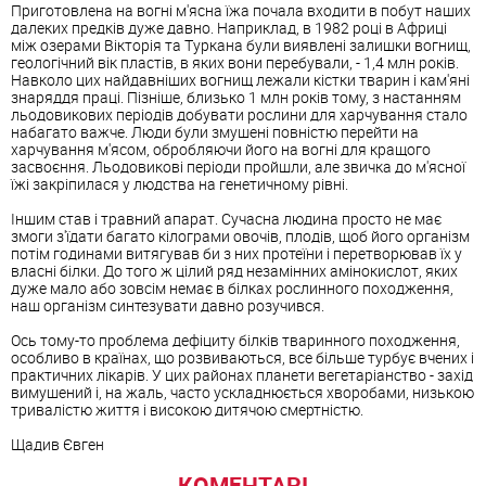
Приготовлена ​​на вогні м'ясна їжа почала входити в побут наших
далеких предків дуже давно. Наприклад, в 1982 році в Африці
між озерами Вікторія та Туркана були виявлені залишки вогнищ,
геологічний вік пластів, в яких вони перебували, - 1,4 млн років.
Навколо цих найдавніших вогнищ лежали кістки тварин і кам'яні
знаряддя праці. Пізніше, близько 1 млн років тому, з настанням
льодовикових періодів добувати рослини для харчування стало
набагато важче. Люди були змушені повністю перейти на
харчування м'ясом, обробляючи його на вогні для кращого
засвоєння. Льодовикові періоди пройшли, але звичка до м'ясної
їжі закріпилася у людства на генетичному рівні.
Іншим став і травний апарат. Сучасна людина просто не має
змоги з'їдати багато кілограми овочів, плодів, щоб його організм
потім годинами витягував би з них протеїни і перетворював їх у
власні білки. До того ж цілий ряд незамінних амінокислот, яких
дуже мало або зовсім немає в білках рослинного походження,
наш організм синтезувати давно розучився.
Ось тому-то проблема дефіциту білків тваринного походження,
особливо в країнах, що розвиваються, все більше турбує вчених і
практичних лікарів. У цих районах планети вегетаріанство - захід
вимушений і, на жаль, часто ускладнюється хворобами, низькою
тривалістю життя і високою дитячою смертністю.
Щадив Євген
КОМЕНТАРІ