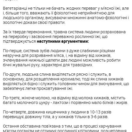
Вегетаріанці не тільки не бачать жодних переваг у м'ясної їжі, але
і, більше того, вважають її фізіологічно неприйнятною для
людського організму, висуваючи множинні анатомо-фізіологічні і
зоологічні докази своєї правоти.
За їх тверде переконання, травна система людини розрахована
на переробку і засвоєння переважно рослинної їжі, що
підтверджується
наступними аргументами:
По-перше, система зубів людини з дуже слабкими різцями
незручна для розривання м'яса, і, на відміну від хижаків,
зчленування нижньої щелепи дає людині можливість робити
бічні жувальні руху, характерні для травоїдних.
По-друге, людська слина виділяється рясно і служить, в
основному, для розщеплення крохмалю, тоді як слина хижаків
виділяється бідно і служить головним чином для змочування, що
забезпечує легке проковтування їжі.
По-третє, жіноче молоко, на відміну від молока хижаків, містить
багато молочного цукру - лактози і порівняно мало білків і жирів.
По-четверте, довжина кишечника у людини в 10-13 разів
перевищує довжину тіла, а у хижаків тільки в 3-6 разів.
Остання обставина пов'язана з тим, що в процесі харчування
м'ясом організм не отримує рослинної клітковини, розщеплення