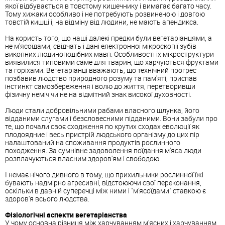
якої відбувається в товстому кишечнику і вимагає багато часу.
Тому хижаки особливо і не потребують розвиненою і довгою
товстій кишці і, на відміну від людини, не мають апендикса.
На користь того, що наші далекі предки були вегетаріанцями, а
не м'ясоїдами, свідчать і дані електронної мікроскопії зубів
викопних людиноподібних мавп. Особливості їх мікроструктури
виявилися типовими саме для тварин, що харчуються фруктами
та горіхами. Вегетаріанці вважають, що технічний прогрес
позбавив людство природного розуму та пам'яті, приспав
інстинкт самозбереження і волю до життя, перетворивши
фізичну неміч чи не на відмітний знак високої духовності.
Люди стали добровільними рабами власного шлунка, його
відданими слугами і безсловесними підданими. Вони забули про
те, що почали своє сходження по крутих сходах еволюції як
плодоядние і весь пристрій людського організму до цих пір
налаштований на споживання продуктів рослинного
походження. За сумнівне задоволення поїдання м'яса люди
розплачуються власним здоров'ям і свободою.
І немає нічого дивного в тому, що прихильники рослинної їжі
бувають надмірно агресивні, відстоюючи свої переконання,
оскільки в давній суперечці між ними і "м'ясоїдами" ставкою є
здоров'я всього людства.
Фізіологічні аспекти вегетаріанства
У чому основна різниця між харчуванням м'ясних і харчуванням