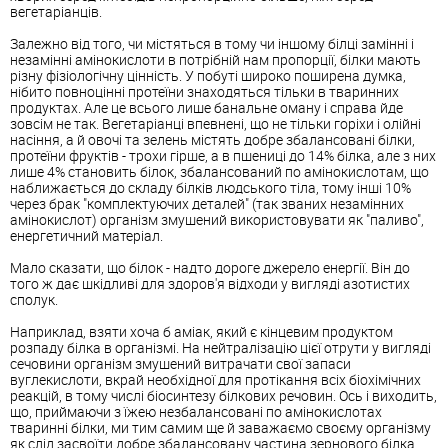
вегетаріанців.
Залежно від того, чи містяться в тому чи іншому білці замінні і
незамінні амінокислоти в потрібній нам пропорції, білки мають
різну фізіологічну цінність. У побуті широко поширена думка,
нібито повноцінні протеїни знаходяться тільки в тваринних
продуктах. Але це всього лише банальне оману і справа йде
зовсім не так. Вегетаріанці впевнені, що не тільки горіхи і олійні
насіння, а й овочі та зелень містять добре збалансовані білки,
протеїни фруктів - трохи гірше, а в пшениці до 14% білка, але з них
лише 4% становить білок, збалансований по амінокислотам, що
наближається до складу білків людського тіла, тому інші 10%
через брак "комплектуючих деталей" (так званих незамінних
амінокислот) організм змушений використовувати як "паливо",
енергетичний матеріал.
Мало сказати, що білок - надто дороге джерело енергії. Він до
того ж дає шкідливі для здоров'я відходи у вигляді азотистих
сполук.
Наприклад, взяти хоча б аміак, який є кінцевим продуктом
розпаду білка в організмі. На нейтралізацію цієї отрути у вигляді
сечовини організм змушений витрачати свої запаси
вуглекислоти, вкрай необхідної для протікання всіх біохімічних
реакцій, в тому числі біосинтезу білкових речовин. Ось і виходить,
що, приймаючи з їжею незбалансовані по амінокислотах
тваринні білки, ми тим самим ще й заважаємо своєму організму
як слід засвоїти добре збалансовану частина зернового білка.