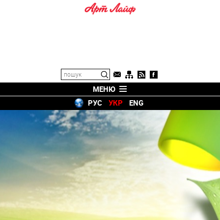
МЕНЮ
РУС
УКР
ENG