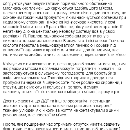
обгрунтовував результатами порівняльного обстеження
мисливських племен, що харчуються здебільшого м'ясом, і
племен вегетаріанських. І в цьому немає нічого дивного тому, що
основним токсичним продуктом, яким насичується організм при
надмірному споживанні м'ясної їжі, є сечова кислота. У сечі
м'ясоїдів її міститься в 5 разів більше, ніж у сечі вегетаріанців. Її
негативну дію на центральну нервову систему довів у своїх
дослідах І. П. Павлов, зшиваючи собакам ворітну вену з
нижньою порожнистою веною. В результаті цієї операції сечова
кислота перестала знешкоджуватися печінкою, і собаки під
впливом її надлишку в крові стали злими і дратівливими, але
інстинктивно знайшли вихід з положення, переставши їсти м'ясо.
Крім усього вищесказаного, не завадило б замислитися над тим,
що разом з м'ясом в організм можуть потрапити і хімікати, що
застосовуються в сільському господарстві для боротьби зі
шкідливими комахами. Травоїдним тваринам доводиться
пропускати через свій шлунок сотні тонн рослинної сировини, і
отрути, що не мають ні кольору, ні запаху, ні смаку,
накопичуються в їхніх тканинах з місяця в місяць, з року в рік.
Досить сказати, що ДДТ та інші хлорорганічні пестициди
знаходять при патологоанатомічних розтинах в жирової
тканини у людей, які ніколи за життя не контактували з цими
речовинами, але просто їли м'ясо.
Про те, яке поширення час отримали отрутохімікати, свідчить і
факт виявлення вченими пестицидів в жирі кого б ви думали?