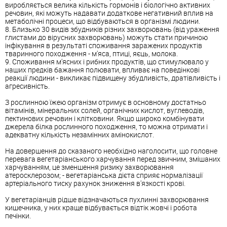
виробляється велика кількість гормонів і біологічно активних
речовин, які можуть надавати додаткове негативний вплив на
метаболічні процеси, що відбуваються в організмі людини.
8. Близько 30 видів збудників різних захворювань (від ураження
глистами до вірусних захворювань) можуть стати причиною
інфікування в результаті споживання заражених продуктів
тваринного походження - м'яса, птиці, яєць, молока.
9. Споживання м'ясних і рибних продуктів, що стимулювало у
наших предків бажання полювати, впливає на поведінкові
реакції людини - викликає підвищену збудливість, дратівливість і
агресивність.
З рослинною їжею організм отримує в основному достатньо
вітамінів, мінеральних солей, органічних кислот, вуглеводів,
пектинових речовин і клітковини. Якщо широко комбінувати
джерела білка рослинного походження, то можна отримати і
адекватну кількість незамінних амінокислот.
На довершення до сказаного необхідно наголосити, що головне
перевага вегетаріанського харчування перед звичним, змішаних
харчуванням, це зменшення ризику захворювання
атеросклерозом; - вегетаріанська дієта сприяє нормалізації
артеріального тиску рахунок зниження в'язкості крові.
У вегетаріанців рідше відзначаються пухлинні захворювання
кишечника, у них краще відбувається відтік жовчі і робота
печінки.