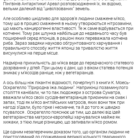
Пінгвінів Антарктики! Ареал розповсюдження їх, як відомо,
вельми далекий від "цивілізованих" земель.
Але особливо шкідливо для здоров'я людини смажене м'ясо,
тому що в процесі смаження в ньому утворюються нітрозаміни,
що мають канцерогенні властивості. Те ж саме відбувається при
копченні. Тому рак шлунка найбільше до недавнього часу був
поширений серед японців, в раціоні яких переважала копчена
риба. Зараз завдяки науково обгрунтованого харчування і
правильного способу життя японці за тривалістю життя
висунулися на перше місце.
Надмірна прихильність до м'яса веде до передчасного статевого
дозрівання у дітей. При цьому є дані, що з віком статева потенція
зникає у м'ясоїдів раніше, ніж у вегетаріанців.
А ось більш ніж пікантні відомості, почерпнуті з книги К. Моесь-
Оскрагелло "Природна їжа людини". Наприкінці позаминулого
століття канібали, чи то пак людожери з острова Суматра,
вважали м'ясо своїх сусідів-вегетаріанців приємним на смак і
запах, тоді як м'ясо англійських матросів, яких вони теж при
нагоді з'їдали, було гірке і несмачне, та й до того ж швидко
псувалося . Оскрагелло пояснює це тим, що далекі від ідей
вегетаріанства матроси-європейці харчувалися майже як
хижаки, з тією лише різницею, що запивали м'ясо ромом.
Ще одним незаперечним доказом того, що організм людини не
пристосований до споживання великої кількості тваринного