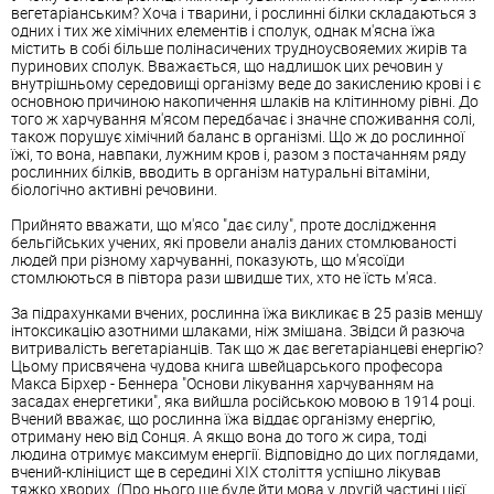
вегетаріанським? Хоча і тварини, і рослинні білки складаються з
одних і тих же хімічних елементів і сполук, однак м'ясна їжа
містить в собі більше полінасичених трудноусвояемих жирів та
пуринових сполук. Вважається, що надлишок цих речовин у
внутрішньому середовищі організму веде до закислению крові і є
основною причиною накопичення шлаків на клітинному рівні. До
того ж харчування м'ясом передбачає і значне споживання солі,
також порушує хімічний баланс в організмі. Що ж до рослинної
їжі, то вона, навпаки, лужним кров і, разом з постачанням ряду
рослинних білків, вводить в організм натуральні вітаміни,
біологічно активні речовини.
Прийнято вважати, що м'ясо "дає силу", проте дослідження
бельгійських учених, які провели аналіз даних стомлюваності
людей при різному харчуванні, показують, що м'ясоїди
стомлюються в півтора рази швидше тих, хто не їсть м'яса.
За підрахунками вчених, рослинна їжа викликає в 25 разів меншу
інтоксикацію азотними шлаками, ніж змішана. Звідси й разюча
витривалість вегетаріанців. Так що ж дає вегетаріанцеві енергію?
Цьому присвячена чудова книга швейцарського професора
Макса Бірхер - Беннера "Основи лікування харчуванням на
засадах енергетики", яка вийшла російською мовою в 1914 році.
Вчений вважає, що рослинна їжа віддає організму енергію,
отриману нею від Сонця. А якщо вона до того ж сира, тоді
людина отримує максимум енергії. Відповідно до цих поглядами,
вчений-клініцист ще в середині XIX століття успішно лікував
тяжко хворих. (Про нього ще буде йти мова у другій частині цієї