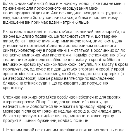
білка, є низький вміст білка в жіночому молоці, яке тим не менш
призначено для прискореного нарощування маси
новонародженої дитини. Але ось людина виходить з грудного
віку, зростання його уповільнюється, а білка в процентному
відношенні він приймає вдвічі - втричі більше!
Якщо надлишок навіть пісного м'яса шкідливий для здоров'я, то
жирне шкідливо подвійно. Це пояснюється тим, що тваринні
жири, багаті насиченими жирними кислотами, вимагають для
утворення в організмі з'єднань з холестерином посиленого
синтезу холестерину в порівнянні з містяться в рослинних оліях
ненасиченими жирними кислотами. Надмірне споживання в їжу
тваринних жирів веде до збільшення вмісту в крові найбільш
великих жирових кульок - хиломикрон, регуляція їх вмісту в крові
порушується, одночасно підвищується згортання крові. У крові
зростає кількість холестерину, який відкладається в артеріях (а
це атеросклероз!). Все це разом взяте сприяє відкладенню
бляшок на стінках судин, що призводить до порушення
кровотоку.
Споживання жирного м'яса особливо небезпечно для хворих
атеросклерозом. Лікарі "швидкої допомоги" знають, що
найчастіше їм доводиться виїжджати з приводу інфаркту
міокарда після свят і рясних недільних обідів, коли люди їдять
багато провокують виділення надлишкового холестерину
продуктів: шинки, буженини, ковбас, яєць і ін
Ще одним вкрай негативним наслідком святкових застіль стає