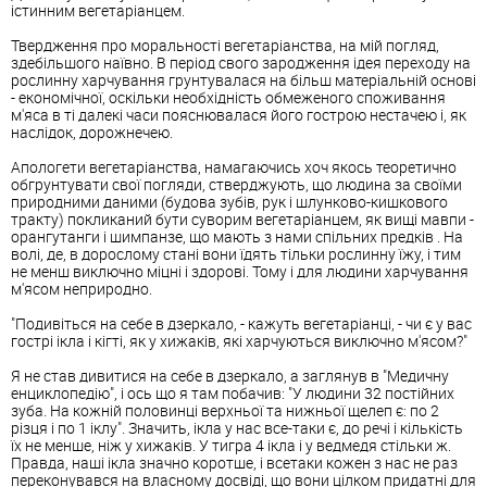
істинним вегетаріанцем.
Твердження про моральності вегетаріанства, на мій погляд,
здебільшого наївно. В період свого зародження ідея переходу на
рослинну харчування грунтувалася на більш матеріальній основі
- економічної, оскільки необхідність обмеженого споживання
м'яса в ті далекі часи пояснювалася його гострою нестачею і, як
наслідок, дорожнечею.
Апологети вегетаріанства, намагаючись хоч якось теоретично
обгрунтувати свої погляди, стверджують, що людина за своїми
природними даними (будова зубів, рук і шлунково-кишкового
тракту) покликаний бути суворим вегетаріанцем, як вищі мавпи -
орангутанги і шимпанзе, що мають з нами спільних предків . На
волі, де, в дорослому стані вони їдять тільки рослинну їжу, і тим
не менш виключно міцні і здорові. Тому і для людини харчування
м'ясом неприродно.
"Подивіться на себе в дзеркало, - кажуть вегетаріанці, - чи є у вас
гострі ікла і кігті, як у хижаків, які харчуються виключно м'ясом?"
Я не став дивитися на себе в дзеркало, а заглянув в "Медичну
енциклопедію", і ось що я там побачив: "У людини 32 постійних
зуба. На кожній половинці верхньої та нижньої щелеп є: по 2
різця і по 1 іклу". Значить, ікла у нас все-таки є, до речі і кількість
їх не менше, ніж у хижаків. У тигра 4 ікла і у ведмедя стільки ж.
Правда, наші ікла значно коротше, і всетаки кожен з нас не раз
переконувався на власному досвіді, що вони цілком придатні для