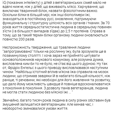
IQ (показник інтелекту) у дітей з вегетаріанських сімей мало не
вдвічі нижче, ніж у дітей, що вживають м'ясо. Харчування, що
виключає тваринний білок, назвати фізіологічним важко.
Оскільки білки в більшій мірі, ніж інші біополімери їжі,
знаходяться в постійному русі, оновлення, підтримуючи
функціональну і структурну цілісність всіх органів і тканин. За 70
років життя середньостатистична людина в середньому повинен
з'їсти (і в більшості випадків з'їдає) до 2,5 т протеїнів. Справа в
тому, що за такий термін білки організму людини оновлюються
повністю 200 разів.
Неспроможність твердження, що травлення людини
"запрограмовано" тільки на рослинну їжу, була зрозуміла ще в
позаминулому столітті. І хоча зараз не прийнято цитувати
основоположників наукового комунізму, але розумна думка,
висловлена ​​ким би то не було, не стає від цього дурною. Ну так
от, Фрідріх Енгельс з цього приводу висловлювався наступним
чином: "Найбільш істотний вплив м'ясна їжа справила на мозок
людини, що отримав завдяки їй в набагато більшій кількості, ніж
раніше, ті речовини, які необхідні для його живлення та розвитку,
що дало йому можливість швидше й повніше вдосконалюватися
з покоління в покоління. З дозволу панів вегетаріанців, людина
не могла стати людиною без м'ясної їжі ... "
Звичайно, багато тисяч років людина в силу різних обставин був
змушений залишатися вегетаріанцем. Але минав час, і
необоротно змінювалися умови життя.