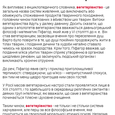
Як випливає з енциклопедичного словника,
вегетаріанство
- це
загальна назва систем живлення, що виключають або
обмежують споживання продуктів тваринного походження,
головним чином пов'язаних з вбивством цих тварин. Витоки
вегетаріанства йдуть у далеку давнину. Досить сказати, що
одним з апологетів вегетаріанства вважається давньогрецький
філософ і математик Піфагор, який жив у VI столітті до н. е.. Він
став вегетаріанцем, засвоївши вчення про переселення душ.
Варто було повірити в те, що душі покійних продовжують жити в
тілах тварин, і поїдання дичини та худоби негайно ставало
чимось на зразок людоїдства. Крім того, Піфагор вважав, що
поїдання м'яса убитих тварин сприяє утворенню в організмі
шкідливих речовин, що засмічують людський організм і
викликають хронічні отруєння.
До речі, Піфагор явив світу і приклад приголомшливої ​​
терпимості: стверджуючи, що м'ясо - - неприпустимий спокуса,
він тим не менш щедро пригощав ним своїх гостей.
У Росії масові вегетаріанські настрої стали проявлятися лише в
XIX столітті, і то здебільшого в середовищі релігійних сектантів і
деяких груп інтелігенції, які вважали, що саме з вегетаріанства
починається тілесне і духовне очищення.
Таким чином,
вегетаріанство
- не тільки і не стільки система
харчування, але перш за все філософське вчення, яке
грунтується на своєрідній моральної і етичної основі. Недарма