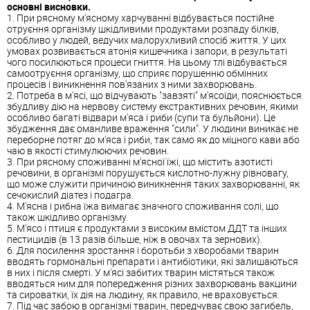
основні висновки.
1. При рясному м'ясному харчуванні відбувається постійне
отруєння організму шкідливими продуктами розпаду білків,
особливо у людей, ведучих малорухливий спосіб життя. У цих
умовах розвивається атонія кишечника і запори, в результаті
чого посилюються процеси гниття. На цьому тлі відбувається
самоотруєння організму, що сприяє порушенню обмінних
процесів і виникнення пов'язаних з ними захворювань.
2. Потреба в м'ясі, що відчувають "завзяті" м'ясоїди, пояснюється
збудливу дію на нервову систему екстрактивних речовин, якими
особливо багаті відвари м'яса і риби (супи та бульйони). Це
збудження дає оманливе враження "сили". У людини виникає не
переборне потяг до м'яса і риби, так само як до міцного кави або
чаю в якості стимулюючих речовин.
3. При рясному споживанні м'ясної їжі, що містить азотисті
речовини, в організмі порушується кислотно-лужну рівновагу,
що може служити причиною виникнення таких захворюванні, як
сечокислий діатез і подагра.
4. М'ясна і рибна їжа вимагає значного споживання солі, що
також шкідливо організму.
5. М'ясо і птиця є продуктами з високим вмістом ДДТ та інших
пестицидів (в 13 разів більше, ніж в овочах та зернових).
6. Для посилення зростання і боротьби з хворобами тварин
вводять гормональні препарати і антибіотики, які залишаються
в них і після смерті. У м'ясі забитих тварин містяться також
вводяться ним для попередження різних захворювань вакцини
та сироватки, їх дія на людину, як правило, не враховується.
7. Під час забою в організмі тварин, передчуває свою загибель,