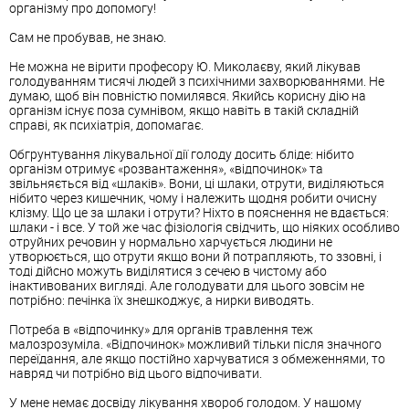
організму про допомогу!
Сам не пробував, не знаю.
Не можна не вірити професору Ю. Миколаєву, який лікував
голодуванням тисячі людей з психічними захворюваннями. Не
думаю, щоб він повністю помилявся. Якийсь корисну дію на
організм існує поза сумнівом, якщо навіть в такій складній
справі, як психіатрія, допомагає.
Обгрунтування лікувальної дії голоду досить бліде: нібито
організм отримує «розвантаження», «відпочинок» та
звільняється від «шлаків». Вони, ці шлаки, отрути, виділяються
нібито через кишечник, чому і належить щодня робити очисну
клізму. Що це за шлаки і отрути? Ніхто в пояснення не вдається:
шлаки - і все. У той же час фізіологія свідчить, що ніяких особливо
отруйних речовин у нормально харчується людини не
утворюється, що отрути якщо вони й потрапляють, то ззовні, і
тоді дійсно можуть виділятися з сечею в чистому або
інактивованих вигляді. Але голодувати для цього зовсім не
потрібно: печінка їх знешкоджує, а нирки виводять.
Потреба в «відпочинку» для органів травлення теж
малозрозуміла. «Відпочинок» можливий тільки після значного
переїдання, але якщо постійно харчуватися з обмеженнями, то
навряд чи потрібно від цього відпочивати.
У мене немає досвіду лікування хвороб голодом. У нашому