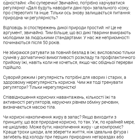
одностайні: «Які суперечки! Звичайно, потрібно харчуватися
регулярно! »Далі будуть наводити дані про« запального »соку,
про стереотипі та інше. Тільки ось знову залишається питання:
природна чи регулярність?
Відповідь зі спостережень дикої природи простий: ні! Це не
аргумент, звичайно. Тим більше, що всі дикі тварини вмирають
молодими за людськими стандартами. У нас же неприємності
починаються після 50 років.
Не збираюся ратувати за повний безлад в їжі, висловлюю тільки
сумнів у догматичної вимогливості розкладу та профілактичного
прийому їжі, навіть коли не хочеться, якщо час обідньої перерви
підійшло.
Суворий режим і регулярність потрібні для хворих і старих, а
здоровому нерегулярність корисна. Чим же тоді тренувати
регулятори? Тільки нерегулярністю!
Співвідношення корисних навантажень, кількості їжі та
активності регуляторів, керуючих рівнем обміну речовин,
визначається масою тіла.
Чи корисні накопичення жиру в запас? Якщо виходити з
принципу, що все природне корисно, то так. Уж, по крайней мере,
не шкідливо. Може бути, накопичення жиру - це компроміс?
Краще трохи шкоди, але зберегти життя, ніж ідеальна фігура і
загибель від холоду при перших природних негараздах або