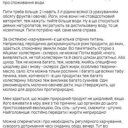
про споживання води.
Пити треба більше: 2 і навіть 3 л рідини всякої (з урахуванням
обсягу фруктів і овочів). Йоги, хоча вони і не стовідсотковий
авторитет, теж кажуть: пийте більше води. Ну а що стосується
деяких натуропатов, які ратують за дистильовану воду, то це
нісенітниця. Пити потрібно чай, саме мила справа.
За системою «харчування» є ще кілька спірних питань.
Наприклад, періодично дискримінуються різні продукти, до яких,
здається, споконвіку звикли люди. Всі пам'ятають історію з
яйцями: холестерин - склероз, не можна! Потім відбій, нічого,
виявляється, не той холестерин та й свого цілком достатньо. Або
цукор. Теж не можна багато, теж, мовляв, якийсь специфічно
шкідливу дію і знову - склероз. Далі жири, особливо тварини -
масло, сало: їсти можна тільки рослинні. І багато ще всяких табу:
печінка, язик, копченості - в цих продуктах теж багато
холестерину. Молоко теж викликає багато сумнівів. Одні
рекомендують молочно-овочеві дієти, інші стверджують, що
молоко для дорослих протиприродно.
Мені здається, що жоден природний продукт не шкідливий, якщо
його вживати в міру, вже з тієї причини, що організм до цього
пристосований еволюцією. Ось сіль - штучно, смажити - штучно.
Найголовніше: постійно переїдати і жиріти неприродно!
Можна сперечатися і про необхідність регулярного харчування,
суворого дотримання часу сніданку, обіду, вечері. Тут всі