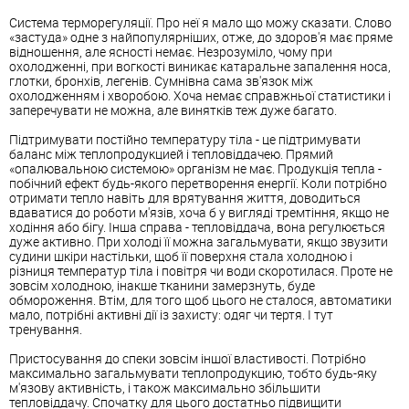
Система терморегуляції. Про неї я мало що можу сказати. Слово
«застуда» одне з найпопулярніших, отже, до здоров'я має пряме
відношення, але ясності немає. Незрозуміло, чому при
охолодженні, при вогкості виникає катаральне запалення носа,
глотки, бронхів, легенів. Сумнівна сама зв'язок між
охолодженням і хворобою. Хоча немає справжньої статистики і
заперечувати не можна, але винятків теж дуже багато.
Підтримувати постійно температуру тіла - це підтримувати
баланс між теплопродукцией і тепловіддачею. Прямий
«опалювальною системою» організм не має. Продукція тепла -
побічний ефект будь-якого перетворення енергії. Коли потрібно
отримати тепло навіть для врятування життя, доводиться
вдаватися до роботи м'язів, хоча б у вигляді тремтіння, якщо не
ходіння або бігу. Інша справа - тепловіддача, вона регулюється
дуже активно. При холоді її можна загальмувати, якщо звузити
судини шкіри настільки, щоб її поверхня стала холодною і
різниця температур тіла і повітря чи води скоротилася. Проте не
зовсім холодною, інакше тканини замерзнуть, буде
обмороження. Втім, для того щоб цього не сталося, автоматики
мало, потрібні активні дії із захисту: одяг чи тертя. І тут
тренування.
Пристосування до спеки зовсім іншої властивості. Потрібно
максимально загальмувати теплопродукцию, тобто будь-яку
м'язову активність, і також максимально збільшити
тепловіддачу. Спочатку для цього достатньо підвищити