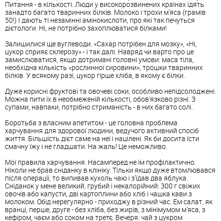
Питання - в кількості. Люди у високорозвинених країнах їдять
занадто багато тваринних білків. Молоко і трохи м'яса (грамів
50!) І дають ті незамінні амінокислоти, про які так печуться
дієтологи. Ні, не потрібно захоплюватися білками!
Залишилися ще вуглеводи. «Сахар потрібен для мозку», «Ні,
цукор сприяє склерозу» - і так далі. Навряд чи варто про це
замислюватися, якщо дотримані головні умови: маса тіла,
необхідна кількість «рослинної сировини», трошки тваринних
білків. У всякому разі, цукор гірше хліба, в якому є білки.
Дуже корисні фруктові та овочеві соки, особливо непідсолоджені.
Можна пити їх в необмеженій кількості, обов'язково різні. З
супами, навпаки, потрібно стриманість - в них багато солі.
Боротьба з власним апетитом - це головна проблема
харчування для здорової людини, ведучого активний спосіб
життя. Більшість дієт саме на неї і націлені. Як би досита їсти
смачну їжу і не гладшати. На жаль! Це неможливо.
Мої правила харчування. Насамперед не їм профілактично.
Ніколи не брав сніданку в клініку. Тільки якщо дуже втомлювався
після операції, то випивав кухоль чаю і з'їдав два яблука.
Сніданок у мене великий, грубий і некалорійний: 300 г свіжих
овочів або капусти, дві картоплини або хліб і чашка кави з
молоком. Обід нерегулярно - приходжу в різний час. Ем салат, як
вранці, перше, друге - без хліба, без жирів, з мінімумом м'яса, з
кефіром, чаєм або соком на третє. Вечеря: чай з цукром