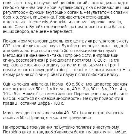
полягає в тому, що сучасний цивілізований людина дихає надто
глибоко, вимиваючи з крові вуглекислоту, яка є найважливішим
регулятором функцій внутрішніх органів. Результатом є спазми
бронхів, судин, кишечника. Розвиваються стенокардія,
артеріальна гіпертензія, бронхіальна астма, виразка шлунка,
коліт. Сам-то Бутейко впевнений, що цим пояснюються багато
інших хвороб, але це вже перехлест.
Показником установки дихального центру як регулятора змісту
С02 в крові є дихальна пауза. Бутейко пропонує кілька градацій,
але мені здається достатньою його «максимальна пауза».
Методика її визначення - така. Потрібно сісти, випрямивши
спину, розслабитися і рівно дихати протягом 10-20 с. На тлі
чергового спокійного видиху затиснути пальцями ніс і рот і
помітити час по секундній стрілці. І - терпіти, скільки зможеш. Ні в
якому разі не слід вимірювати паузу після глибокого вдиху.
Оцінка показників така. Норма - 60 с, 50 ​​с і менше автор вважає
вже патологією: 50 с - 1-я її ступінь, 40 с - 2-а, 30 с - 3-я, 20 с - 4-а,
10 с - 5-а . Нижче 5 с - «межа життя». Перевищення паузи більше
60 с оцінюється як «сверхвинослівость». Не буду приводити її
градації, остання цифра - 180 с.
Моя пауза довго вагалася між 40 і 30 с і лише останнім часом
досягла 60 с. Правда, я ніколи не тренувався.
Найпростіша тренування по Бутейко полягає в наступному.
Потрібно дихати так, щоб з'явилося бажання вдихнути глибше.