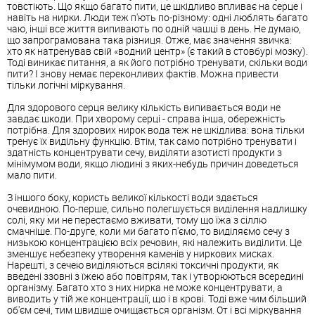
товстіють. Що якщо багато пити, це шкідливо впливає на серце і
навіть на нирки. Люди теж п'ють по-різному: одні люблять багато
чаю, інші все життя випивають по одній чашці в день. Не думаю,
що запрограмована така різниця. Отже, має значення звичка:
хто як натренував свій «водний центр» (є такий в стовбурі мозку).
Тоді виникає питання, а як його потрібно тренувати, скільки води
пити? І знову немає переконливих фактів. Можна привести
тільки логічні міркування.
Для здорового серця велику кількість випивається води не
завдає шкоди. При хворому серці - справа інша, обережність
потрібна. Для здорових нирок вода теж не шкідлива: вона тільки
тренує їх видільну функцію. Втім, так само потрібно тренувати і
здатність концентрувати сечу, виділяти азотисті продукти з
мінімумом води, якщо людині з яких-небудь причин доведеться
мало пити.
З іншого боку, користь великої кількості води здається
очевидною. По-перше, сильно полегшується виділення надлишку
солі, яку ми не перестаємо вживати, тому що їжа з сіллю
смачніше. По-друге, коли ми багато п'ємо, то виділяємо сечу з
низькою концентрацією всіх речовин, які належить виділити. Це
зменшує небезпеку утворення каменів у ниркових мисках.
Нарешті, з сечею виділяються всілякі токсичні продукти, як
введені ззовні з їжею або повітрям, так і утворюються всередині
організму. Багато хто з них нирка не може концентрувати, а
виводить у тій же концентрації, що і в крові. Тоді вже чим більший
об'єм сечі, тим швидше очищається організм. От і всі міркування