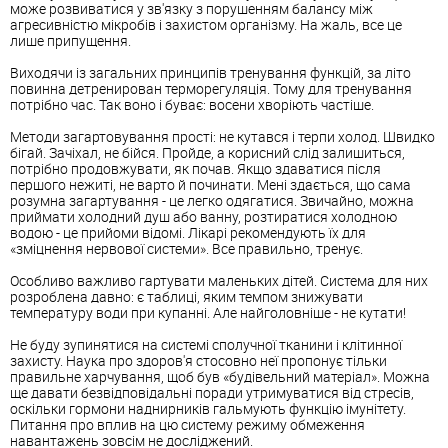
може розвиватися у зв'язку з порушенням балансу між
агресивністю мікробів і захистом організму. На жаль, все це
лише припущення.
Виходячи із загальних принципів тренування функцій, за літо
повинна детренирован терморегуляція. Тому для тренування
потрібно час. Так воно і буває: восени хворіють частіше.
Методи загартовування прості: не кутався і терпи холод. Швидко
бігай. Зачіхал, не бійся. Пройде, а корисний слід залишиться,
потрібно продовжувати, як почав. Якщо здаватися після
першого нежиті, не варто й починати. Мені здається, що сама
розумна загартування - це легко одягатися. Звичайно, можна
приймати холодний душ або ванну, розтиратися холодною
водою - це прийоми відомі. Лікарі рекомендують їх для
«зміцнення нервової системи». Все правильно, тренує.
Особливо важливо гартувати маленьких дітей. Система для них
розроблена давно: є таблиці, яким темпом знижувати
температуру води при купанні. Але найголовніше - не кутати!
Не буду зупинятися на системі сполучної тканини і клітинної
захисту. Наука про здоров'я стосовно неї пропонує тільки
правильне харчування, щоб був «будівельний матеріал». Можна
ще давати безвідповідальні поради утримуватися від стресів,
оскільки гормони наднирників гальмують функцію імунітету.
Питання про вплив на цю систему режиму обмеження
навантажень зовсім не досліджений.