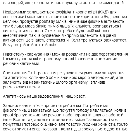
для людей, якщо говорити про наукову строгості рекомендацій.
Невідомими залишаються коефіцієнт корисної дії (ККД) для
енергетики і можливість «повторного використання будівельних
цеглин», продуктів розпаду білків. Чим вище фізична активність,
тим більше маса білків, тим більша їх кількість розпадається і
синтезується заново. Отже, потреба в будь-якій їжі - як в
енергетичній, так і в будівельній - прямо залежить від рівня
активності. Це знають спортсмени. Коли тренується важкоатлет,
йому потрібно багато білків.
Підсистему «харчування» можна розділити на дві: перетравлення
і всмоктування їжі в травному каналі і засвоєння поживних
речовин клітинами.
Споживання їжі і травлення регулюються умовами харчування
та апетитом. Клітинний обмін значною мірою автономний, але
залежить від навантажень цілого організму і впливів
регулюючих систем.
Апетит - ось наше задоволення і наш хрест.
Задоволення від їжі - прояв потреби в їжі. Потреба в їжі
фізіологічна. Вважається, що почуття голоду з'являється, коли в
крові бракує поживних речовин, або порожній шлунок, або те й
інше. Все це так, але все питання в кількісної залежності між
почуттям і потребою. Дивно, але товстий людина хоче їсти, тобто
хоче отримати енергію ззовні, коли під шкірою у нього достатньо