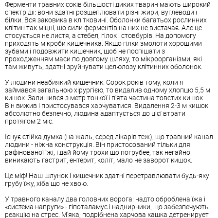
Ферменти травних соків більшості диких тварин мають широкий
спектр дії: вони здатні розщеплювати різні жири, вуглеводи і
білки. Вся заковика в клітковині. Оболонки багатьох рослинних
клітин так міцні, що сили ферментів на них не вистачає. Але це
стосується не листя, а стебел, гілок і стовбурів. На допомогу
приходять мікроби кишечника. Якщо гілки змолоти хорошими
зубами і подовжити кишечник, щоб не поспішати з
проходженням маси по довгому шляху, то мікроорганізми, які
там живуть, здатні зруйнувати целюлозу клітинних оболонок.
У людини неабиякий кишечник. Сорок років тому, коли я
займався загальною хірургією, то видалив одному хлопцю 5,5 м
кишок. Залишився з метр тонкої і п'ята частина товстих кишок.
Він вижив і пристосувався харчуватися. Видалення 2-3 м кишок
абсолютно безпечно, людина адаптується до цієї втрати
протягом 2 міс.
Існує стійка думка (на жаль, серед лікарів теж), що травний канал
людини - ніжна конструкція. Він пристосований тільки для
рафінованої їжі, і дай йому трохи що погрубее, так негайно
виникають гастрит, ентерит, коліт, мало не заворот кишок.
Це міф! Наш шлунок і кишечник здатні перетравлювати будь-яку
грубу їжу, хіба що не хвою.
У травного каналу два головних ворога: надто оброблена їжа і
«система напруги» - гіпоталамус і наднирники, що забезпечують
реакцію на стрес. М'яка, подрібнена харчова кашка детренирует