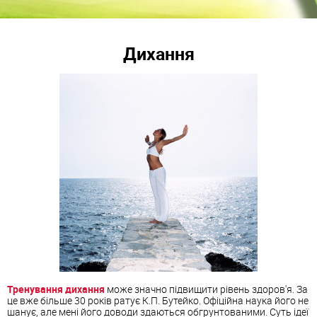
Дихання
Тренування дихання
може значно підвищити рівень здоров'я. За
це вже більше 30 років ратує К.П. Бутейко. Офіційна наука його не
шанує, але мені його доводи здаються обгрунтованими. Суть ідеї