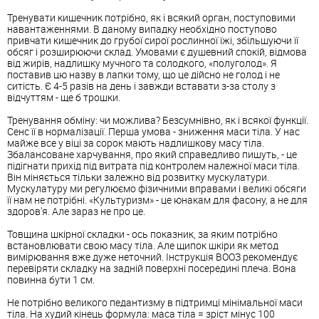
Тренувати кишечник потрібно, як і всякий орган, поступовими
навантаженнями. В даному випадку необхідно поступово
привчати кишечник до грубої сирої рослинної їжі, збільшуючи її
обсяг і розширюючи склад. Умовами є душевний спокій, відмова
від жирів, надлишку мучного та солодкого, «полуголод». Я
поставив цю назву в лапки тому, що це дійсно не голод і не
ситість. Є 4-5 разів на день і завжди вставати з-за столу з
відчуттям - ще б трошки.
Тренування обміну: чи можлива? Безсумнівно, як і всякої функції.
Сенс її в нормалізації. Перша умова - зниження маси тіла. У нас
майже все у віці за сорок мають надлишкову масу тіла.
Збалансоване харчування, про який справедливо пишуть, - це
підігнати прихід під витрата під контролем належної маси тіла.
Він міняється тільки залежно від розвитку мускулатури.
Мускулатуру ми регулюємо фізичними вправами і великі обсяги
її нам не потрібні. «Культуризм» - це юнакам для фасону, а не для
здоров'я. Але зараз не про це.
Товщина шкірної складки - ось показник, за яким потрібно
встановлювати свою масу тіла. Але щипок шкіри як метод
вимірювання вже дуже неточний. Інструкція ВООЗ рекомендує
перевіряти складку на задній поверхні посередині плеча. Вона
повинна бути 1 см.
Не потрібно великого педантизму в підтримці мінімальної маси
тіла. На худий кінець формула: маса тіла = зріст мінус 100