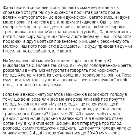
Фанатики від сирояденія розглядають смажену котлету як
справжня отрута. Чи є у них сенс? Я прочитав багато праць
всяких «натуропатов». Всі вони дуже схожі: багато емоцій і дуже
мало науки. У них теж є різні напрямки і «школи». Одні з них
суворі вегетаріанці, але дозволяють варити, інші чисті сироїди,
треті вважають сире м'ясо панацеєю від усіх бід. Одні вимагають
пити тільки сиру воду, інші - тільки дистильовану. Перші говорять
про іонах, а другі бояться привнесеної хімії. Деякі рекомендують
молоко, інші його повністю відкидають. Не буду приводити думки
і посилання, це забавно, але довго.
Найважливіший і модний питання - про голод. Книгу Ю.
Миколаєва та Є. Нілова так само, як і «Чудо голодування» Брегга,
розхапали вмить. Всі натуропати говорять про корисність
голоду. Але, крім того, існують солідна література та клініки. Поза
сумнівом, є метод лікування голодом. І все-таки наукової теорії
про дію повного голоду немає.
Головний внесок натуропатов і захисників корисності голоду в
тому, що вони розвіяли (або майже розвіяли) міф про почуття
голоду, як сигнал лиха. «Муки голоду» - це неприємно, що й
казати, але шкідливі вони тільки в тому випадку, коли голод
триває довго. Скільки? Щось між 20 і 40 днями, мабуть, для
різних людей індивідуально в залежності від вихідного стану
організму, віку, активності. До речі, вся література про голод і
розповіді самих голодуючих свідчать, що почуття голоду, як таке,
зникає через 2-4 дні і знову з'являється до 30-40-му як крик