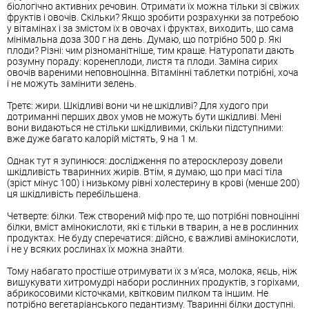
біологічно активних речовин. Отримати їх можна тільки зі свіжих
фруктів і овочів. Скільки? Якщо зробити розрахунки за потребою
у вітамінах і за змістом їх в овочах і фруктах, виходить, що сама
мінімальна доза 300 г на день. Думаю, що потрібно 500 р. Які
плоди? Різні: чим різноманітніше, тим краще. Натуропати дають
розумну пораду: коренеплоди, листя та плоди. Заміна сирих
овочів вареними неповноцінна. Вітамінні таблетки потрібні, хоча
і не можуть замінити зелень.
Третє: жири. Шкідливі вони чи не шкідливі? Для худого при
дотриманні перших двох умов не можуть бути шкідливі. Мені
вони видаються не стільки шкідливими, скільки підступними:
вже дуже багато калорій містять, 9 на 1 м.
Однак тут я зупинюся: дослідження по атеросклерозу довели
шкідливість тваринних жирів. Втім, я думаю, що при масі тіла
(зріст мінус 100) і низькому рівні холестерину в крові (менше 200)
ця шкідливість перебільшена.
Четверте: білки. Теж створений міф про те, що потрібні повноцінні
білки, вміст амінокислоти, які є тільки в тварин, а не в рослинних
продуктах. Не буду сперечатися: дійсно, є важливі амінокислоти,
і не у всяких рослинах їх можна знайти.
Тому набагато простіше отримувати їх з м'яса, молока, яєць, ніж
вишукувати хитромудрі набори рослинних продуктів, з горіхами,
абрикосовими кісточками, квітковим пилком та іншим. Не
потрібно вегетаріанського педантизму. Тваринні білки доступні.