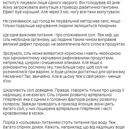
інституті лікували лише одного хворого. Він голодував 40 днів:
йому загрожувала ампутація з приводу діабетичної гангрени.
Ефект був хороший. Але через 3 міс. ногу все-таки ампутували.
Не сумніваюся, що голод як лікувальний метод має сенс, якщо
тільки подальше харчування людини залишиться помірним.
Ще одне важливе питання - про споживання солі. Теж міф, що
сіль необхідна організму, що людина таким чином виправив
великий дефект природи, не забезпечила його сіллю в продуктах.
Зрозуміло, сіль може виявитися корисною і навіть необхідною
при одноманітному харчуванні рафінованими продуктами,
наприклад, цукром і очищеними злаками. Але якщо є
різноманітну рослинну їжу, тим більше сиру, щоб солі не
розчинялися при варінні, їх буде цілком достатньо для організму.
Несмачно? Так, звичайно. Але в цьому теж є свій резон - менше
з'їси.
Шкідливість солі доведена. Правда, говорять тільки про шкоду її
надлишку, а не взагалі. Сіль сприяє розвитку артеріальної
гіпертензії, яка є одним з головних факторів ризику розвитку
склерозу. Завжди приводять в приклад японців: вони їдять
багато солі, у них поширена артеріальна гіпертензія і часті
крововиливи в мозок.
Поряд з «сольовим» питанням стоїть питання про воду. Теж
багато спірних думок. Кажуть, наприклад, що від надлишку води