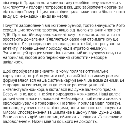
цієї енергії. Природа встановила таку перебільшену залежність
між почуттям голоду і потребою в їжі, щоб забезпечити організм
від голодної смерті. Цим вона підвищила виживання біологічного
виду. Всі «нежадібні» види вимерли.
Почуття задоволення від їжі тренируемой, тобто значущість його
серед інших почуттів зростає, якщо від нього є значний приріст
УДК. При постійному задоволенні почуття настає адаптація та
зростають домагання, з'являється бажання отримати їжу ще
смачніше. Якщо середовище надає достаток їжі, то тренування
апетиту і перевищення приходу над витратою неминучі.
Зупинити цей процес може тільки сильний конкуруючу почуття -
наприклад, любов або переконання «товстіти - недобре і
шкідливо».
Щоб спробувати визначити, в чому полягає оптимальне
харчування, потрібно уявити собі, на якій їжі і на якому режимі
формувалася вся наша система харчування. За всіма даними, це
стародавня система, вона далеко не ровесниця нашої
«інтелектуальної» корі, а дісталася від дуже далекого предка.
Безсумнівно, що він не був природженим хижаком. Наші далекі
родичі мавпи досить доказові. Неймовірно, щоб вони з хижаків
еволюціонували в травоїдних. Навпаки, приклад мавп показує,
що народжуючись вегетаріанцями, вони навчаються ласувати
м'ясом. Спостереження за шимпанзе в цьому плані дуже цікаві.
Вони ловлять дрібних тварин, вбивають і поїдають їх з великим
задоволенням. Нижчі мавпи до цього не доходять.