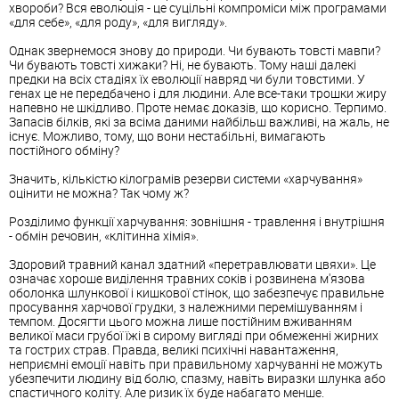
хвороби? Вся еволюція - це суцільні компроміси між програмами
«для себе», «для роду», «для вигляду».
Однак звернемося знову до природи. Чи бувають товсті мавпи?
Чи бувають товсті хижаки? Ні, не бувають. Тому наші далекі
предки на всіх стадіях їх еволюції навряд чи були товстими. У
генах це не передбачено і для людини. Але все-таки трошки жиру
напевно не шкідливо. Проте немає доказів, що корисно. Терпимо.
Запасів білків, які за всіма даними найбільш важливі, на жаль, не
існує. Можливо, тому, що вони нестабільні, вимагають
постійного обміну?
Значить, кількістю кілограмів резерви системи «харчування»
оцінити не можна? Так чому ж?
Розділимо функції харчування: зовнішня - травлення і внутрішня
- обмін речовин, «клітинна хімія».
Здоровий травний канал здатний «перетравлювати цвяхи». Це
означає хороше виділення травних соків і розвинена м'язова
оболонка шлункової і кишкової стінок, що забезпечує правильне
просування харчової грудки, з належними перемішуванням і
темпом. Досягти цього можна лише постійним вживанням
великої маси грубої їжі в сирому вигляді при обмеженні жирних
та гострих страв. Правда, великі психічні навантаження,
неприємні емоції навіть при правильному харчуванні не можуть
убезпечити людину від болю, спазму, навіть виразки шлунка або
спастичного коліту. Але ризик їх буде набагато менше.