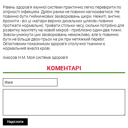
Рівень здоров'я імунної системи практично легко перевірити по
опірності інфекціям. Дрібні ранки не повинні нагноюватися. Не
повинно бути гнійничкових захворювань шкіри. Нежиті, ангіни,
бронхіти - всі ці «катари верхніх дихальних шляхів» повинні
протікати нормально, тривати стільки часу, скільки потрібно для
розвитку імунітету на новий мікроб - приблизно один-два тижні.
Зовсім уникнути цих захворювань неможливо, але їх повинно
бути не більше двох-трьох на рік при нетяжкий перебіг.
Об'єктивним показником здоров'я сполучної тканини є
нормальний аналіз крові.
Амосов Н.М. Моя система здоров'я
КОМЕНТАРІ
Надіслати