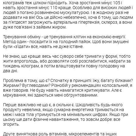
кілограмів теж цілком підходить. Хоча зростання мінус 105 і
навіть зростання мінус 110 краще. Особливо для високих людей і
людей з погано розвиненою мускулатурою. І в жодному разі не
додавати на вік! Ось це дійсно небезпечно, хоча б тому, що людям
за п'ятдесят загрожують артеріальна гіпертензія, склероз, а вони
дуже пов'язані з зайвим жиром.
Тренування обміну - це тренування клітин на економію енергії.
Метод один - посадити їх на голодний пайок. Щоб вони змушені
були «з'їдати» все, навіть не дуже їстівне.
Не знаю, що краще: весь час суворо себе тримати у формі, тобто
жити впроголодь, або дозволяти собі розслабитися, набрати за
тиждень кілограм, а потім влаштовувати повну голодовку на
два дні.
Проблема в тому, що є? Спочатку в принципі: їжу, багату білками?
Жирами? Вуглеводами? Різнобій у рекомендаціях колосальний, я
вже говорив. Не буду навіть намагатися критикувати. Але є
міркування, які здаються мені обгрунтованими.
Перше: важливо не що є, а скільки є. Шкідливість будь-якого
продукту невелика, якщо сумарна енергетика тримається на
межі і маса тіла утримується на мінімальних цифрах. Якщо при
цьому ще дати фізичне навантаження, то зовсім добре: все
згорить.
Друге: виняткова роль вітамінів, мікроелементів та інших