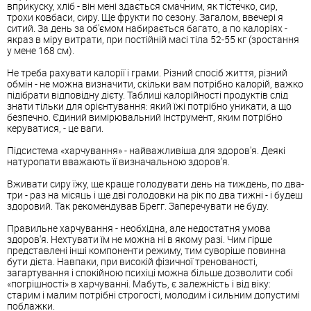
вприкуску, хліб - він мені здається смачним, як тістечко, сир,
трохи ковбаси, сиру. Ще фрукти по сезону. Загалом, ввечері я
ситий. За день за об'ємом набирається багато, а по калоріях -
якраз в міру витрати, при постійній масі тіла 52-55 кг (зростання
у мене 168 см).
Не треба рахувати калорії і грами. Різний спосіб життя, різний
обмін - не можна визначити, скільки вам потрібно калорій, важко
підібрати відповідну дієту. Таблиці калорійності продуктів слід
знати тільки для орієнтування: який їжі потрібно уникати, а що
безпечно. Єдиний вимірювальний інструмент, яким потрібно
керуватися, - це ваги.
Підсистема «харчування» - найважливіша для здоров'я. Деякі
натуропати вважають її визначальною здоров'я.
Вживати сиру їжу, ще краще голодувати день на тиждень, по два-
три - раз на місяць і ще дві голодовки на рік по два тижні - і будеш
здоровий. Так рекомендував Брегг. Заперечувати не буду.
Правильне харчування - необхідна, але недостатня умова
здоров'я. Нехтувати їм не можна ні в якому разі. Чим гірше
представлені інші компоненти режиму, тим суворіше повинна
бути дієта. Навпаки, при високій фізичної тренованості,
загартування і спокійною психіці можна більше дозволити собі
«погрішності» в харчуванні. Мабуть, є залежність і від віку:
старим і малим потрібні строгості, молодим і сильним допустимі
поблажки.