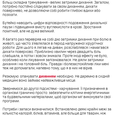
Більш складна тренування - великі затримки дихання. Загалом,
потрібно постійно слідкувати за своїм диханням, дихати
поверхнево, не дозволяючи собі робити глибокі вдихи або
позіхати.
Бутейко наводить цифри відповідності подовження дихальної
паузи і підвищення вмісту вуглекислоти в крові. Зростання
помітний, але не дуже великий.
Я багато раз перевіряв на собі дію затримки дихання при болю в
животі, що часто з'являлася в період напруженої хірургічної
роботи. Для цього я лягав на диван, розслаблявся і намагався
дихати поверхово. Приблизно хвилин через двадцять біль
слабшала, а потім і зовсім зникала. Проте іноді ефекту не було,
особливо коли лікування запізнювалася. Не діяли затримки
дихання і на головний біль. Правда і болезаспокійливі ліки мені
теж не допомагали, напевно тому, що я в них не вірив.
Резюмую: опанувати
диханням
необхідно. Не даремно в східній
медицині воно займає найважливіше місце.
Звернемося до другої підсистемі - харчування. Її призначення в
організмі гранично просто: забезпечити клітини енергетичними
та будівельними матеріалами, щоб організм міг виконувати свої
програми.
Потреби і запаси визначилися. Встановлено деякі крайні межі за
кількістю калорій, білків, вітамінів, але більше для тварин, ніж