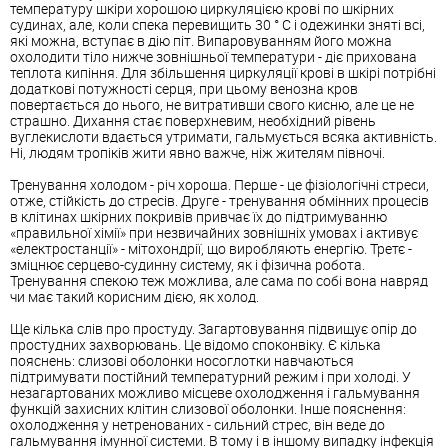
температуру шкіри хорошою циркуляцією крові по шкірних
судинах, але, коли спека перевищить 30 ° С і одежинки зняті всі,
які можна, вступає в дію піт. Випаровуванням його можна
охолодити тіло нижче зовнішньої температури - діє прихована
теплота кипіння. Для збільшення циркуляції крові в шкірі потрібні
додаткові потужності серця, при цьому венозна кров
повертається до нього, не витративши свого кисню, але це не
страшно. Дихання стає поверхневим, необхідний рівень
вуглекислоти вдається утримати, гальмується всяка активність.
Ні, людям тропіків жити явно важче, ніж жителям півночі.
Тренування холодом - річ хороша. Перше - це фізіологічні стреси,
отже, стійкість до стресів. Друге - тренування обмінних процесів
в клітинах шкірних покривів привчає їх до підтримуванню
«правильної хімії» при незвичайних зовнішніх умовах і активує
«електростанції» - мітохондрії, що виробляють енергію. Третє -
зміцнює серцево-судинну систему, як і фізична робота.
Тренування спекою теж можлива, але сама по собі вона навряд
чи має такий корисним дією, як холод.
Ще кілька слів про простуду. Загартовування підвищує опір до
простудних захворювань. Це відомо споконвіку. Є кілька
пояснень: слизові оболонки носоглотки навчаються
підтримувати постійний температурний режим і при холоді. У
незагартованих можливо місцеве охолодження і гальмування
функцій захисних клітин слизової оболонки. Інше пояснення:
охолодження у нетренованих - сильний стрес, він веде до
гальмування імунної системи. В тому і в іншому випадку інфекція