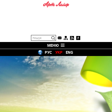
МЕНЮ
РУС
УКР
ENG