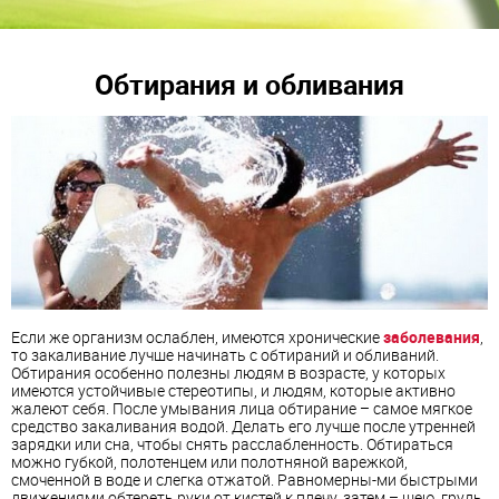
Обтирания и обливания
Если же организм ослаблен, имеются хронические
заболевания
,
то закаливание лучше начинать с обтираний и обливаний.
Обтирания особенно полезны людям в возрасте, у которых
имеются устойчивые стереотипы, и людям, которые активно
жалеют себя. После умывания лица обтирание – самое мягкое
средство закаливания водой. Делать его лучше после утренней
зарядки или сна, чтобы снять расслабленность. Обтираться
можно губкой, полотенцем или полотняной варежкой,
смоченной в воде и слегка отжатой. Равномерны-ми быстрыми
движениями обтереть руки от кистей к плечу, затем – шею, грудь,