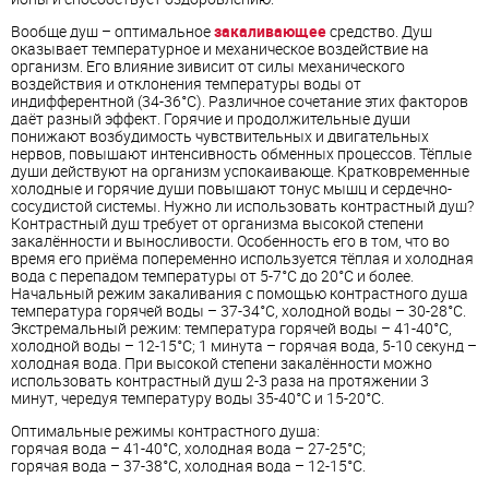
Вообще душ – оптимальное
закаливающее
средство. Душ
оказывает температурное и механическое воздействие на
организм. Его влияние зивисит от силы механического
воздействия и отклонения температуры воды от
индифферентной (34-36°С). Различное сочетание этих факторов
даёт разный эффект. Горячие и продолжительные души
понижают возбудимость чувствительных и двигательных
нервов, повышают интенсивность обменных процессов. Тёплые
души действуют на организм успокаивающе. Кратковременные
холодные и горячие души повышают тонус мышц и сердечно-
сосудистой системы. Нужно ли использовать контрастный душ?
Контрастный душ требует от организма высокой степени
закалённости и выносливости. Особенность его в том, что во
время его приёма попеременно используется тёплая и холодная
вода с перепадом температуры от 5-7°С до 20°С и более.
Начальный режим закаливания с помощью контрастного душа
температура горячей воды – 37-34°С, холодной воды – 30-28°С.
Экстремальный режим: температура горячей воды – 41-40°С,
холодной воды – 12-15°С; 1 минута – горячая вода, 5-10 секунд –
холодная вода. При высокой степени закалённости можно
использовать контрастный душ 2-3 раза на протяжении 3
минут, чередуя температуру воды 35-40°С и 15-20°С.
Оптимальные режимы контрастного душа:
горячая вода – 41-40°С, холодная вода – 27-25°С;
горячая вода – 37-38°С, холодная вода – 12-15°С.