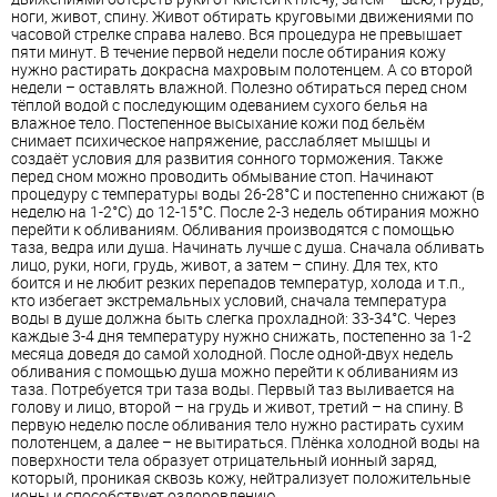
ноги, живот, спину. Живот обтирать круговыми движениями по
часовой стрелке справа налево. Вся процедура не превышает
пяти минут. В течение первой недели после обтирания кожу
нужно растирать докрасна махровым полотенцем. А со второй
недели – оставлять влажной. Полезно обтираться перед сном
тёплой водой с последующим одеванием сухого белья на
влажное тело. Постепенное высыхание кожи под бельём
снимает психическое напряжение, расслабляет мышцы и
создаёт условия для развития сонного торможения. Также
перед сном можно проводить обмывание стоп. Начинают
процедуру с температуры воды 26-28°С и постепенно снижают (в
неделю на 1-2°С) до 12-15°С. После 2-3 недель обтирания можно
перейти к обливаниям. Обливания производятся с помощью
таза, ведра или душа. Начинать лучше с душа. Сначала обливать
лицо, руки, ноги, грудь, живот, а затем – спину. Для тех, кто
боится и не любит резких перепадов температур, холода и т.п.,
кто избегает экстремальных условий, сначала температура
воды в душе должна быть слегка прохладной: 33-34°С. Через
каждые 3-4 дня температуру нужно снижать, постепенно за 1-2
месяца доведя до самой холодной. После одной-двух недель
обливания с помощью душа можно перейти к обливаниям из
таза. Потребуется три таза воды. Первый таз выливается на
голову и лицо, второй – на грудь и живот, третий – на спину. В
первую неделю после обливания тело нужно растирать сухим
полотенцем, а далее – не вытираться. Плёнка холодной воды на
поверхности тела образует отрицательный ионный заряд,
который, проникая сквозь кожу, нейтрализует положительные
ионы и способствует оздоровлению.