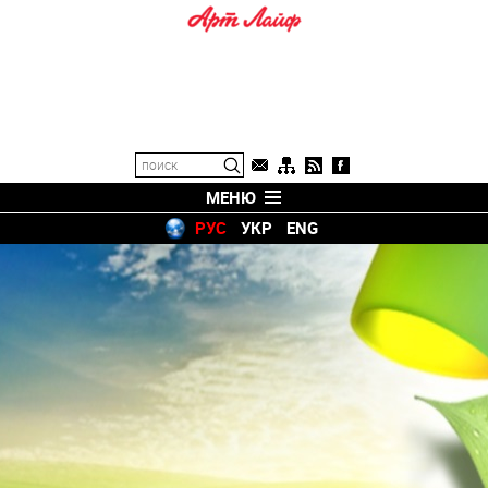
МЕНЮ
РУС
УКР
ENG