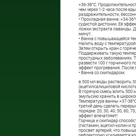
+36-38°С. Продолжительност
чем через 1-2 часа после е
раздражительности, бессонн
• Прохладная ванна: +34-36°
судистой дистонии. Её эффек
ложки экстракта лаванды. Д
минут.
• Ванна с повышающейся тем
Налить воду с температурой 
Затем открыть кран с горяче
Поддерживать такую темпера
простудных заболеваниях. Т
развести 100 г горчичного п
эффект прогревания. После 
• Ванна со скипидаром:
в 500 мл воды растворить 30
(ацетилсалициловой кислоты
В горячую смесь влить 500 
эмульсию хранить в широкого
Температура ванны +37-38°С
третий день сделать перер
порядке: 20, 30, 40, 50, 60,
эффект впечатляет!
Горчица и скипидар способ
(гистамин, ацетил-холин и 
просвет артерий, что повыша
рефлекторно усиливается кр