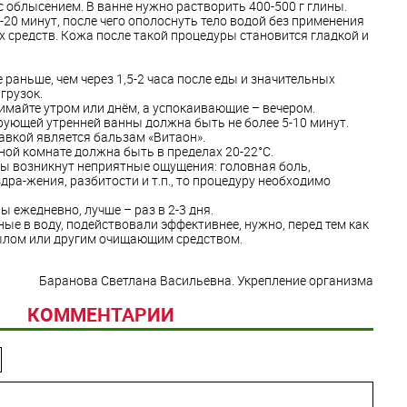
 облысением. В ванне нужно растворить 400-500 г глины.
-20 минут, после чего ополоснуть тело водой без применения
х средств. Кожа после такой процедуры становится гладкой и
раньше, чем через 1,5-2 часа после еды и значительных
грузок.
майте утром или днём, а успокаивающие – вечером.
ующей утренней ванны должна быть не более 5-10 минут.
вкой является бальзам «Витаон».
ной комнате должна быть в пределах 20-22°С.
ны возникнут неприятные ощущения: головная боль,
ра-жения, разбитости и т.п., то процедуру необходимо
ы ежедневно, лучше – раз в 2-3 дня.
ые в воду, подействовали эффективнее, нужно, перед тем как
мылом или другим очищающим средством.
Баранова Светлана Васильевна. Укрепление организма
КОММЕНТАРИИ