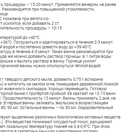
ь процедуры – 15-20 минут. Применяется вечером, не ранее
ды. Рекомендуется при повышенной утомляемости,
ице.
С показана при вегето-со-
т усилится, если добавить 2 ст.
лительность процедуры – 10-15
пературой до +40°С.
+36°С. Погрузиться и адаптироваться в течение 2-3 минут.
й водой и постепенно довести воду до +39-40°С.
туру в течение 4-5 минут. Такая ванна рекомендуется при
уда же можно добавить раствор горчицы: в 1 литре воды
орошка и вылить раствор в ванну. Горчица усилит
горчичной ванны нужно ополоснуться тёплой водой.
 г твёрдого детского мыла, добавить 0,75 г аспирина
) и кипятить на малом огне, помешивая деревянной ложкой.
мл живичного скипидара. Хорошо перемешать. Готовую
рлой банке с притёртой пробкой. Её хватает на 12-15 ванн.
. Продолжительность 15 минут. Ванны принимать 2 дня, на
ыв. В первые ванны заливать эмульсию в возрастающем
 70, 80, 90 мл. Остальные ванны – по 30 мл. Оздоровительный
ствуют выделению различных биологически активных веществ
пр.). Эти вещества понижают сосудистый тонус, расширяют
ет локальную температуру тканей на 0,4-0,9°С. При этом
овоток в скелетных мышцах и внутренних органах.