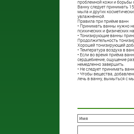
проблемной кожи и борьбы с
Ванну следует принимать 15
мыла и других косметически
увлажнённой.
Правила при приёме ванн
• Принимать ванны нужно не 
психических и физических на
• Тонизирующие ванны прини
Продолжительность тонизир
Хорошей тонизирующей доба
• Температура воздуха в ван
• Если во время приёма ван
сердцебиение, ощущение разд
немедленно завершить.
• Не следует принимать ванн
• Чтобы вещества, добавленн
лечь в ванну, вымыться с 