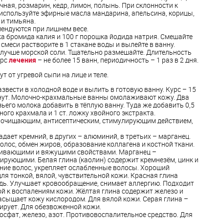
чная, розмарин, кедр, лимон, полынь. При склонности к
используйте эфирные масла мандарина, апельсина, корицы,
 и тимьяна.
ендуются при лишнем весе.
шка бромида калия и 100 г порошка йодида натрия. Смешайте
и смеси растворите в 1 стакане воды и вылейте в ванну.
а лучше морской соли. Тщательно размешайте. Длительность
урс
лечения
– не более 15 ванн, периодичность – 1 раз в 2 дня.
 от угревой сыпи на лице и теле.
вести в холодной воде и вылить в готовую ванну. Курс – 15
минут. Молочно-крахмальные ванны омолаживают кожу. Два
зьего молока добавить в тёплую ванну. Туда же добавить 0,5
ого крахмала и 1 ст. ложку хвойного экстракта.
 очищающим, антисептическим, стимулирующим действием,
дает кремний, в других – алюминий, в третьих – марганец.
олос, обмен жиров, образование коллагена и костной ткани.
ивающими и вяжущими свойствами. Марганец –
рующими. Белая глина (каолин) содержит кремнезём, цинк и
ние волос, укрепляет ослабленные волосы. Хороший
ля тонкой, вялой, чувствительной кожи. Красная глина
дь. Улучшает кровообращение, снимает аллергию. Подходит
ой к воспалениям кожи. Жёлтая глина содержит железо и
асыщает кожу кислородом. Для вялой кожи. Серая глина –
ирует. Для обезвоженной кожи.
фосфат, железо, азот. Противовоспалительное средство. Для