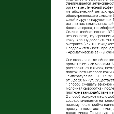
Увеличивается интенсивност
организме. Лечебный эффек
метаболический, антисклеро
общеукрепляющем смысле. О
солей и других нарушениях
острых воспалительных заб
болезни сердца, тромбофлеби
Соляно-хвойная ванна: +37-
нервозности, неуверенности 
кожу. В ванну добавить 500 
экстракта (или 100 г жидкого
Продолжительность процеду
• Ароматические ванны очен
Они оказывают лечебное воз
ароматическими маслами. А
растворяться в жирах, поэт
поверхностных слоёв кожи,
Температура ванны +37-39°С
от 5 до 20 минут. Существу
1 способ: смешать эфирное ма
молочная сыворотка), после
плотное взаимодействие ма
2 способ: эфирное масло доб
сосредотачивается на повер
поэтому после приёма ванны
простуды помогают лимон, с
ладан, мирра. Тонизируют в