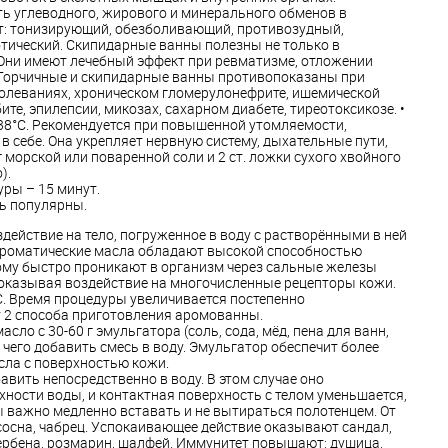
ь углеводного, жирового и минерального обменов в
т: тонизирующий, обезболивающий, противозудный,
тический. Скипидарные ванны полезны не только в
ни имеют лечебный эффект при ревматизме, отложении
. Горчичные и скипидарные ванны противопоказаны при
олеваниях, хроническом гломерулонефрите, ишемической
те, эпилепсии, микозах, сахарном диабете, тиреотоксикозе. •
38°С. Рекомендуется при повышенной утомляемости,
в себе. Она укрепляет нервную систему, дыхательные пути,
г морской или поваренной соли и 2 ст. ложки сухого хвойного
).
ры – 15 минут.
ь популярны.
действие на тело, погруженное в воду с растворёнными в ней
роматические масла обладают высокой способностью
ому быстро проникают в организм через сальные железы
 оказывая воздействие на многочисленные рецепторы кожи.
. Время процедуры увеличивается постепенно
ет 2 способа приготовления аромованны.
сло с 30-60 г эмульгатора (соль, сода, мёд, пена для ванн,
 чего добавить смесь в воду. Эмульгатор обеспечит более
сла с поверхностью кожи.
авить непосредственно в воду. В этом случае оно
хности воды, и контактная поверхность с телом уменьшается,
 важно медленно вставать и не вытираться полотенцем. От
осна, чабрец. Успокаивающее действие оказывают сандал,
ербена, розмарин, шалфей. Иммунитет повышают: душица,