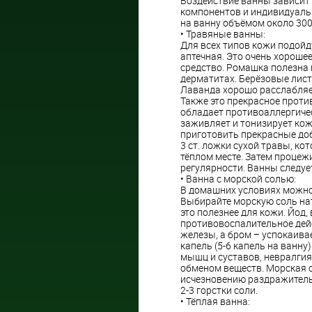
Воздействие ванны зависит
компонентов и индивидуаль
на ванну объёмом около 300
• Травяные ванны:
Для всех типов кожи подойд
аптечная. Это очень хорош
средство. Ромашка полезна 
дерматитах. Берёзовые лист
Лаванда хорошо расслабляе
Также это прекрасное прот
обладает противоаллергиче
заживляет и тонизирует кож
приготовить прекрасные доб
3 ст. ложки сухой травы, ко
тёплом месте. Затем процеж
регулярности. Ванны следуе
• Ванна с морской солью:
В домашних условиях можно
Выбирайте морскую соль нату
это полезнее для кожи. Йод
противовоспалительное дей
железы, а бром – успокаива
капель (5-6 капель на ванн
мышц и суставов, невралгия
обменом веществ. Морская с
исчезновению раздражитель
2-3 горстки соли.
• Тёплая ванна: