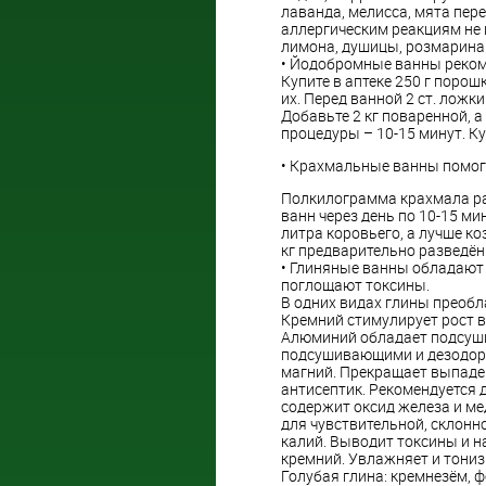
лаванда, мелисса, мята пере
аллергическим реакциям не 
лимона, душицы, розмарина
• Йодобромные ванны реком
Купите в аптеке 250 г поро
их. Перед ванной 2 ст. ложк
Добавьте 2 кг поваренной, 
процедуры – 10-15 минут. К
• Крахмальные ванны помогут
Полкилограмма крахмала раз
ванн через день по 10-15 
литра коровьего, а лучше ко
кг предварительно разведённ
• Глиняные ванны обладают
поглощают токсины.
В одних видах глины преобла
Кремний стимулирует рост в
Алюминий обладает подсуш
подсушивающими и дезодори
магний. Прекращает выпаде
антисептик. Рекомендуется д
содержит оксид железа и ме
для чувствительной, склонн
калий. Выводит токсины и н
кремний. Увлажняет и тониз
Голубая глина: кремнезём, 