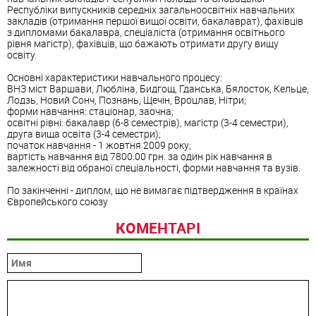
Республіки випускників середніх загальноосвітніх навчальних
закладів (отримання першої вищої освіти, бакалаврат), фахівців
з дипломами бакалавра, спеціаліста (отримання освітнього
рівня магістр), фахівців, що бажають отримати другу вищу
освіту.
Основні характеристики навчального процесу:
ВНЗ міст Варшави, Любліна, Бидгощ, Гданська, Бялосток, Кельце,
Лодзь, Новий Сонч, Познань, Щечін, Вроцлав, Нітри;
форми навчання: стаціонар, заочна;
освітні рівні: бакалавр (6-8 семестрів), магістр (3-4 семестри),
друга вища освіта (3-4 семестри);
початок навчання - 1 жовтня 2009 року;
вартість навчання від 7800.00 грн. за один рік навчання в
залежності від обраної спеціальності, форми навчання та вузів.
По закінченні - диплом, що не вимагає підтвердження в країнах
Європейського союзу
КОМЕНТАРІ