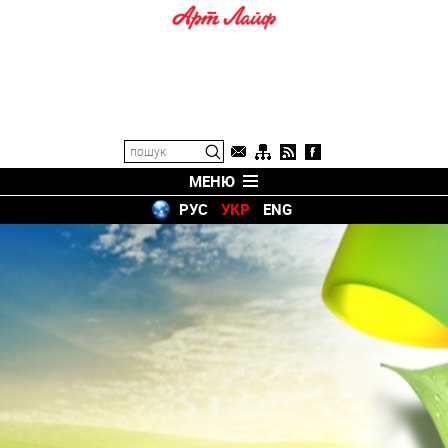
МЕНЮ
РУС
УКР
ENG