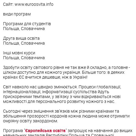
Сайт: www.euroosvita.info
види програм
Програми для студентів
Польща, Словаччина
Друга вища освіта
Польща, Словаччина
Інші мовні курси
Польща, Словаччина
Здобути освіту світового рівня не так вже й складно, а головне -
цілком доступно для кожного українця. Більше того: в деяких
країнах ЄС вчитися дешевше, ніж в Україні!
Світ навколо нас швидко змінюється. Процеси глобалізації,
інтернаціоналізації, інформатизації суспільства йдуть
прискореними темпами, у зв'язку з чим відкриваються нові
можливості для персонального розвитку кожного з нас.
Сьогодні через зміцнення зв'язків між різними країнами та
збільшення прозорості кордонів кожна людина може отримати
омріяну освіту закордоном.
Програма "
Європейська освіта
" запрошує на навчання до вищих
навчальних закладів Республіки Польща та Словацької