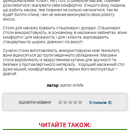
функціональним. Клієнт, на столі, отримуючи масаж, повинен
розслабитися і відчувати себе комфортно. З іншого боку людина,
що робить масаж, теж повинен не сильно нагинатися, так як
будет боліти спина, і він не зможе виконувати свою роботу
якісно.
Столи для масажу бувають стаціонарні і доладні. Стаціонарні
столи використовують, в основному, в масажних кабінетах, вони
комфортні і для масажиста, і для і клієнта, відповідають
стандартам по ширині, довжині і по висоті.
Сучасні столи виготовляють, використовуючи нові технології,
вони відносяться до групи медичного обладнання. Масажні
столи виробляють із закругленими кутами для зручності та
безпеки з протиалергічного матеріалу. Хороший масажний стіл
дуже міцний, комфортабельний, а термін його експлуатації –
довгий .
Автор:
admin
Artlife
ОЦІНИТИ НОВИНУ
0
(голосів:
0
)
ЧИТАЙТЕ ТАКОЖ: