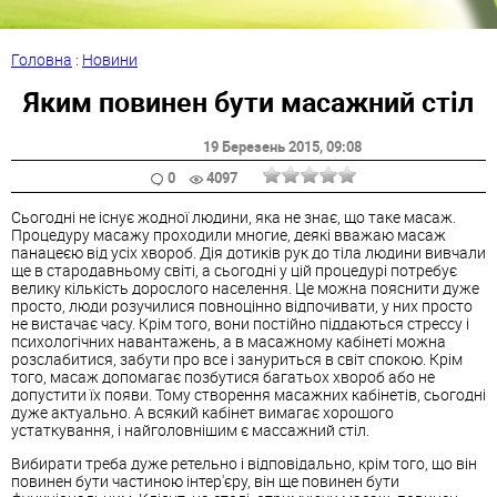
Головна
:
Новини
Яким повинен бути масажний стіл
19 Березень 2015
, 09:08
0
4097
Сьогодні не існує жодної людини, яка не знає, що таке масаж.
Процедуру масажу проходили многие, деякі вважаю масаж
панацеєю від усіх хвороб. Дія дотиків рук до тіла людини вивчали
ще в стародавньому світі, а сьогодні у цій процедурі потребує
велику кількість дорослого населення. Це можна пояснити дуже
просто, люди розучилися повноцінно відпочивати, у них просто
не вистачає часу. Крім того, вони постійно піддаються стрессу і
психологічних навантажень, а в масажному кабінеті можна
розслабитися, забути про все і зануриться в світ спокою. Крім
того, масаж допомагає позбутися багатьох хвороб або не
допустити їх появи. Тому створення масажних кабінетів, сьогодні
дуже актуально. А всякий кабінет вимагає хорошого
устаткування, і найголовнішим є массажний стіл.
Вибирати треба дуже ретельно і відповідально, крім того, що він
повинен бути частиною інтер'єру, він ще повинен бути