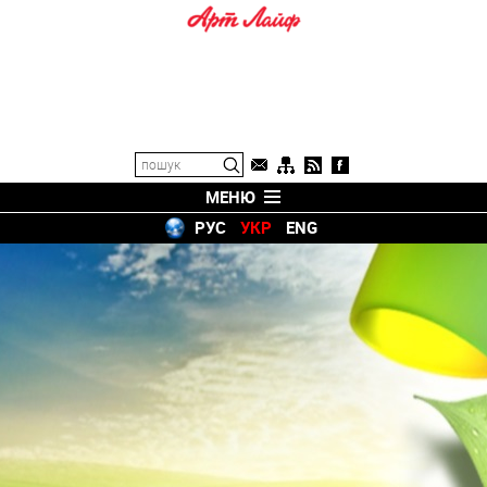
МЕНЮ
РУС
УКР
ENG