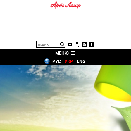
МЕНЮ
РУС
УКР
ENG