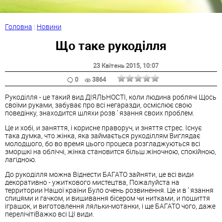
Головна
:
Новини
Що таке рукоділля
23 Квітень 2015
, 10:07
0
3864
Рукоділля - це такий вид ДІЯЛЬНОСТІ, коли людина роблячі Щось
своїми руками, забуває про всі негаразди, осміслює свою
поведінку, знаходится шляхи розв ’ язання своих проблем.
Це и хобі, и заняття, і корисне праворуч, и зняття стрес. Існує
така думка, что жінка, яка займається рукоділлям Виглядає
молодшого, бо во время цього процеса розгладжуються всі
зморшкі на обліччі, жінка становится більш жіночною, спокійною,
лагідною.
До рукоділля можна Віднести БАГАТО зайняти, це всі види
декоративно - ужиткового мистецтва, Пожалуйста на
территории Нашої країни Було очень розвинення. Це и в ’ язання
спицями и гачком, и вишивання бісером чи нитками, и пошиття
іграшок, и виготовлення ляльки-мотанки, і ще БАГАТО чого, даже
перелічітіВажко всі ЦІ види.