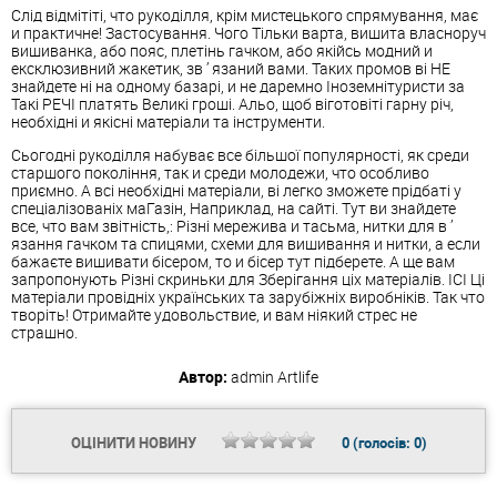
Слід відмітіті, что рукоділля, крім мистецького спрямування, має
и практичне! Застосування. Чого Тільки варта, вишита власноруч
вишиванка, або пояс, плетінь гачком, або якійсь модний и
ексклюзивний жакетик, зв ’ язаний вами. Таких промов ві НЕ
знайдете ні на одному базарі, и не даремно Іноземнітуристи за
Такі РЕЧІ платять Великі гроші. Альо, щоб віготовіті гарну річ,
необхідні и якісні матеріали та інструменти.
Сьогодні рукоділля набуває все більшої популярності, як среди
старшого покоління, так и среди молодежи, что особливо
приємно. А всі необхідні матеріали, ві легко зможете прідбаті у
спеціалізованіх маГазін, Наприклад, на сайті. Тут ви знайдете
все, что вам звітність,: Різні мережива и тасьма, нитки для в ’
язання гачком та спицями, схеми для вишивання и нитки, а если
бажаєте вишивати бісером, то и бісер тут підберете. А ще вам
запропонують Різні скриньки для Зберігання ціх матеріалів. ІСІ Ці
матеріали провідніх українських та зарубіжніх виробніків. Так что
творіть! Отримайте удовольствие, и вам ніякий стрес не
страшно.
Автор:
admin
Artlife
ОЦІНИТИ НОВИНУ
0
(голосів:
0
)