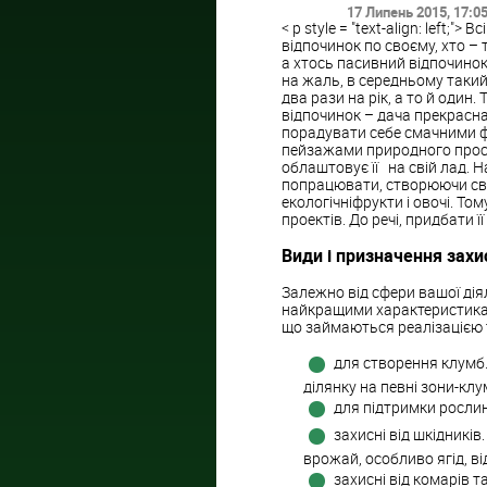
17 Липень 2015
, 17:0
< p style = "text-align: left;
відпочинок по своєму, хто –
а хтось пасивний відпочинок
на жаль, в середньому таки
два рази на рік, а то й один
відпочинок – дача прекрасн
порадувати себе смачними ф
пейзажами природного прост
облаштовує її на свій лад. Н
попрацювати, створюючи сво
екологічніфрукти і овочі. То
проектів. До речі, придбати ї
Види і призначення захи
Залежно від сфери вашої діял
найкращими характеристикам
що займаються реалізацією та
для створення клумб.
ділянку на певні зони-клум
для підтримки рослин
захисні від шкідників
врожай, особливо ягід, ві
захисні від комарів т