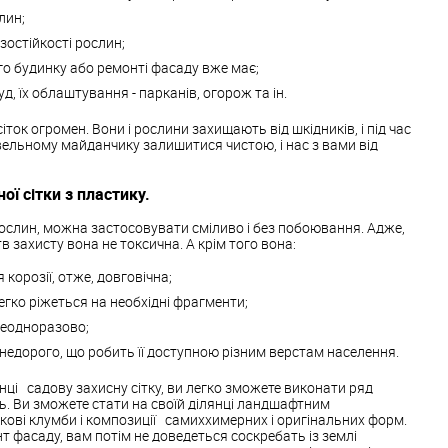
лин;
остійкості рослин;
го будинку або ремонті фасаду вже має;
, їх облаштування - парканів, огорож та ін.
ток огромен. Вони і рослини захищають від шкідників, і під час
ельному майданчику залишитися чистою, і нас з вами від
ї сітки з пластику.
 рослин, можна застосовувати сміливо і без побоювання. Адже,
тв захисту вона не токсична. А крім того вона:
я корозії, отже, довговічна;
егко ріжеться на необхідні фрагменти;
еодноразово;
недорого, що робить її доступною різним верстам населення.
нці садову захисну сітку, ви легко зможете виконати ряд
ь. Ви зможете стати на своїй ділянці ландшафтним
кові клумби і композиції самиххимерних і оригінальних форм.
 фасаду, вам потім не доведеться соскребать із землі