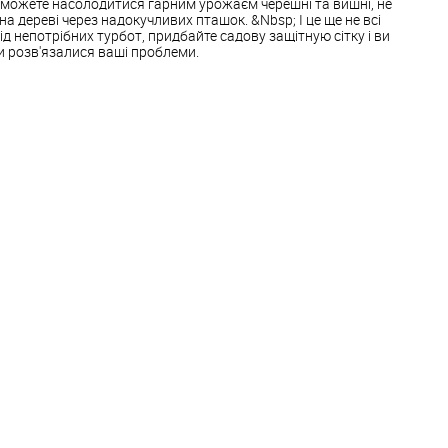
 зможете насолодитися гарним урожаєм черешні та вишні, не
на дереві через надокучливих пташок. &Nbsp; І це ще не всі
д непотрібних турбот, придбайте садову защітную сітку і ви
и розв'язалися ваші проблеми.