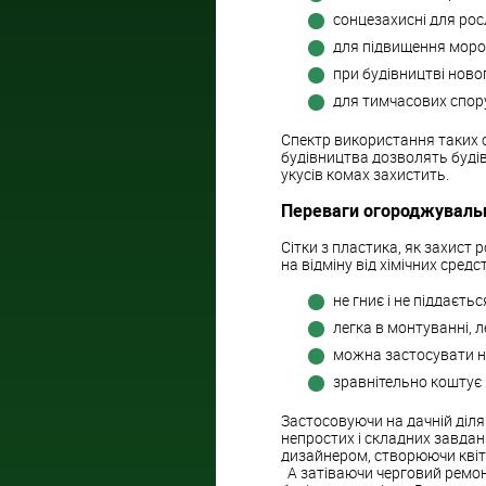
сонцезахисні для рос
для підвищення мороз
при будівництві ново
для тимчасових споруд
Спектр використання таких сі
будівництва дозволять будів
укусів комах захистить.
Переваги огороджувально
Сітки з пластика, як захист
на відміну від хімічних средс
не гниє і не піддаєтьс
легка в монтуванні, л
можна застосувати н
зравнітельно коштує 
Застосовуючи на дачній діля
непростих і складних завдан
дизайнером, створюючи квіт
А затіваючи черговий ремонт