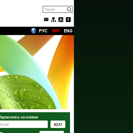
РУС
УКР
ENG
Підписатись на новини