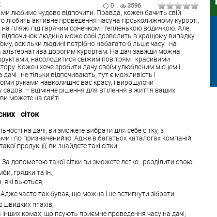
5
0
3596
"> Всі ми любимо чудово відпочити. Правда, кожен бачить свій
 то любить активне проведення часуна гірськолижному курорті,
 на пляжі під гарячим сонечком і тепленькою водичкою. Але,
й відпочинок людина може собі дозволить в кращому випадку
. Тому, оскільки людині потрібно набагато більше часу на
а альтернатива дорогим курортам. На дачізавжди можна
руктами, насолодитися свіжим повітрям і красивими
ору. Кожен хоче зробити дачу своїм улюбленим місцем і
а дачі не тільки відпочивають, тут є можливість і
їми руками навколишнє вас красу, і вирощуючи
му садові – відмінне рішення для втілення в життя ваших
ї ви можете на сайті
сних сіток
ьності на дачі, ви зможете вибрати для себе сітку, з
и і по призначенийію. Адже в багатьох каталогах компаній,
кої продукції, ви знайдете такі сітки:
 За допомогою такої сітки ви зможете легко розділити свою
би, грядки та ін.;
, які вьються;
. Адже часто так буває, що можна і не встигнути зібрати
д швидких птахів;
а інших комах, що псують приємне проведення часу на дачі;