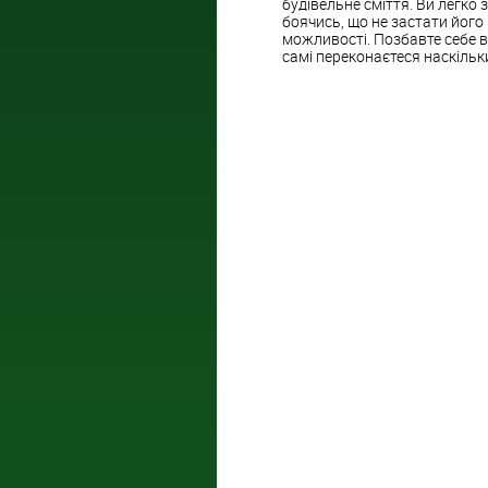
будівельне сміття. Ви легко
боячись, що не застати його 
можливості. Позбавте себе ві
самі переконаєтеся наскільк