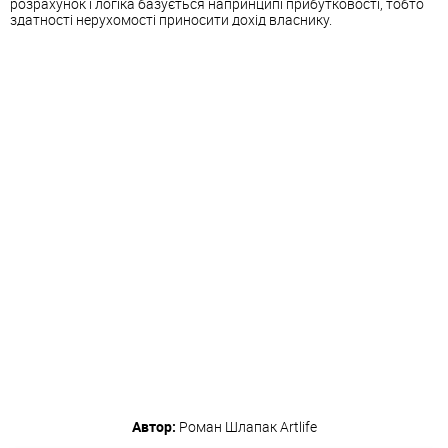
розрахунок і логіка базується напринципі прибутковості, тобто
здатності нерухомості приносити дохід власнику.
Автор:
Роман Шлапак
Artlife