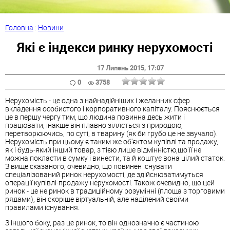
Головна
:
Новини
Які є індекси ринку нерухомості
17 Липень 2015
, 17:07
0
3758
Нерухомість - це одна з найнадійніших і желанних сфер
вкладення особистого і корпоративного капіталу. Пояснюється
це в першу чергу тим, що людина повинна десь жити і
працювати, інакше він плавно зіллється з природою,
перетворюючись, по суті, в тварину (як би грубо це не звучало).
Нерухомість при цьому є таким же об'єктом купівлі та продажу,
як і будь-який інший товар, з тією лише відмінністю,що її не
можна покласти в сумку і винести, та й коштує вона цілий статок.
З вище сказаного, очевидно, що повинен існувати
спеціалізований ринок нерухомості, де здійснюватимуться
операції купівлі-продажу нерухомості. Також очевидно, що цей
ринок - це не ринок в традиційному розумінні (площа з торговими
рядами), він скоріше віртуальній, але наділений своїми
правилами існування.
З іншого боку, раз це ринок, то він однозначно є частиною