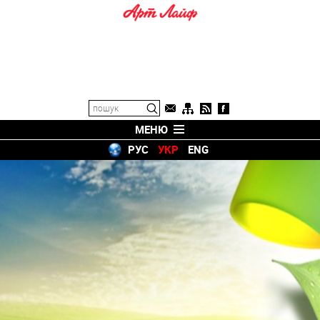
МЕНЮ
РУС
УКР
ENG