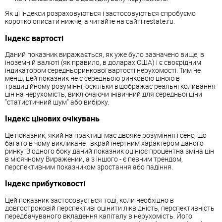
Як ці індекси розраховуються і застосовуються спробуємо
коротко описати нижче, а читайте на сайті restate.ru.
Індекс вартості
Даний показник виражається, як уже було зазначено вище, в
іноземній валюті (як правило, в доларах США) і є своєрідним
індикатором середньоринкової вартості нерухомості. Тим не
менш, цей показник не є середньою ринковою ціною в
традиційному розумінні, оскільки відображає реальні коливання
цін на нерухомість, виключаючи інівичний для середньої ціни
"статистичний шум" або вибірку.
Індекс цінових очікувань
Це показник, який на практиці має двояке розуміння і сенс, що
багато в чому викликане вкрай інертним характером даного
ринку. З одного боку даний показник оцінює процентна зміна цін
в місячному Виражении, а з іншого - є певним трендом,
перспективним показником зростання або падіння.
Індекс прибутковості
Цей показник застосовується тоді, коли необхідно в
довгостроковій перспективі оцінити ліквідність, перспективність
передбачуваного вкладення капіталу в нерухомість. Його