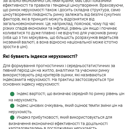
загальної економічної системи країни, має свої показники
ефективності та правила і тенденції ціноутворення. Враховуючи,
що ринок нерухомості також і досить складна структура, само
ціноутворенняі ліквідність ринку залежать від безлічі сукупних
факторів, які в принципі можуть відрізнятися від
загальноекономічних. Це, наприклад, пояснює, чому під час
різких спадів економіки та інфляції, рівень цін якщо і починає
коливатися то дуже плавно і не відчутно для учасників ринку
(хіба що з тих міркувань, що більшість розрахунків ведетьсяв
іноземній валюті, а вона відносно національної може істотно
зрости в ціні).
Які бувають індекси нерухомості?
Для формування прогностичних і середньостатистичних за
певний період цін на житло, аналітики та учасники ринку
використовують ряд критеріїв оцінки, які називаються
індексамита нерухомості. На практиці застосовуються три
основних індексу нерухомості:
Індекс вартості, що визначає середній по ринку рівень цін
на нерухомість.
Індекс цінових очікувань, який оцінює темпи зміни цін на
нерухомість.
Индекз прибутковості, який використовується для
визначення економічної ефективності та доцільності
капіталовкладень в досліджувану нерухомість.