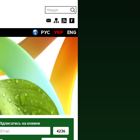
РУС
УКР
ENG
Підписатись на новини