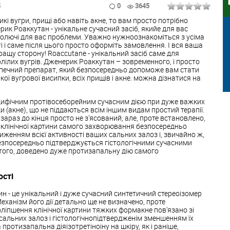
5
0
3645
кі вугри, прищі або навіть акне, то вам просто потрібно
ик Роаккутан - унікальне сучасний засіб, якийе для вас
 болючі для вас проблеми. Уважно нужноознакоміться з усіма
 і саме після цього просто оформіть замовлення. І вся ваша
ращу сторону! Roaccutane - унікальний засіб саме для
олілих вугрів. Дженерик Роаккутан – зовременного, і просто
печний препарат, який безпосередньо допоможе вам стати
кої вугрової висипки, всіх прищів і акне. можна дізнатися на
цифічним протівосеборейним сучасним дією при дуже важких
 (акне), що не піддаються всім іншим видам простий терапії.
 зараз до кінця просто не з'ясований, але, проте встановлено,
 клінічної картини самого захворювання безпосередньо
иженням всієї активності ваших сальних залоз і, звичайно ж,
езпосередньо підтверджується гістологічними сучасними
 того, доведено дуже протизапальну дію самого
ості
н - це унікальний і дуже сучасний синтетичний стереоізомер
еханізм його дії детально ще не визначено, проте
ліпшення клінічної картини тяжких формакне пов'язано зі
альних залоз і гістологічнопідтвердженім зменшенням їх
 протизапальна діяізотретіноіну на шкіру, як і раніше,