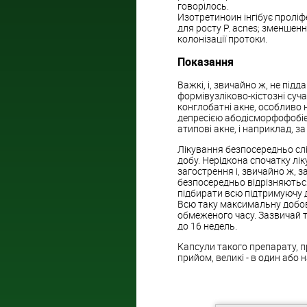
говорілось.
Изотретиноин інгібує проліф
для росту P. acnes; зменшен
колонізації протоки.
Показання
Важкі, і, звичайно ж, не під
формівузліково-кістозні сучас
конглобатні акне, особливо
депресією абодісморфофобіе
атипові акне, і наприклад, з
Лікування безпосередньо слід
добу. Нерідкона спочатку лі
загострення і, звичайно ж, за
безпосередньо відрізняються
підбирати всю підтримуючу доз
Всю таку максимальну добов
обмеженого часу. Зазвичай т
до 16 недель.
Капсули такого препарату, пр
прийом, великі - в один або 