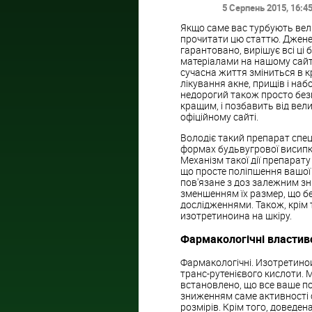
5 Серпень 2015
, 16:4
Якщо саме вас турбують вели
прочитати цю статтю. Дженер
гарантовано, вирішує всі ці
матеріалами на нашому сайті
сучасна життя зміниться в к
лікування акне, прищів і наб
недорогий також просто без
кращим, і позбавить від вели
офіційному сайті.
Володіє такий препарат спе
формах будьвугрової висипки
Механізм такої дії препарату
що просте поліпшення вашої
пов'язане з доз залежним зн
зменшенням їх размер, що б
дослідженнями. Також, крім
изотретиноина на шкіру.
Фармакологічні властив
Фармакологічні. Изотретинои
транс-рутенієвого кислоти. М
встановлено, що все ваше по
зниженням саме активності с
розмірів. Крім того, доведена