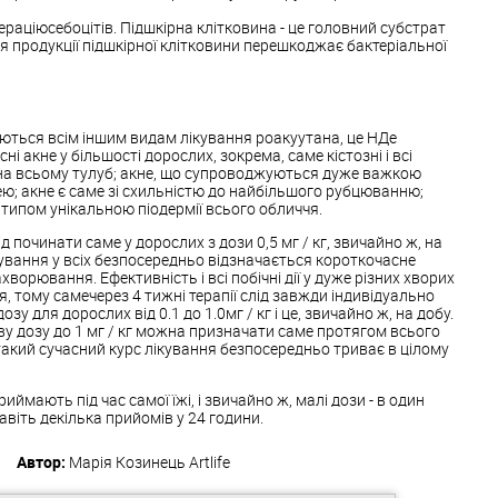
ераціюсебоцітів. Підшкірна клітковина - це головний субстрат
ня продукції підшкірної клітковини перешкоджає бактеріальної
даються всім іншим видам лікування роакуутана, це НДе
ні акне у більшості дорослих, зокрема, саме кістозні і всі
 на всьому тулуб; акне, що супроводжуються дуже важкою
ю; акне є саме зі схильністю до найбільшого рубцюванню;
а типом унікальною піодермії всього обличчя.
 починати саме у дорослих з дози 0,5 мг / кг, звичайно ж, на
кування у всіх безпосередньо відзначається короткочасне
хворювання. Ефективність і всі побічні дії у дуже різних хворих
, тому самечерез 4 тижні терапії слід завжди індивідуально
у для дорослих від 0.1 до 1.0мг / кг і це, звичайно ж, на добу.
у дозу до 1 мг / кг можна призначати саме протягом всього
акий сучасний курс лікування безпосередньо триває в цілому
иймають під час самої їжі, і звичайно ж, малі дози - в один
навіть декілька прийомів у 24 години.
Автор:
Марія Козинець
Artlife