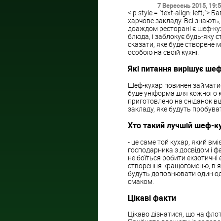
7 Вересень 2015
, 19:
< p style = "text-align: left
харчове закладу. Всі знають
доаждом ресторані є шеф-кух
блюда, і заблокує будь-яку 
сказати, яке буде створене 
особою на своїй кухні.
Які питання вирішує ше
Шеф-кухар повинен займатис
буде уніформа для кожного к
приготовлено на сніданок ві
закладу, яке будуть пробува
Хто такий лучшій шеф-к
- це саме той кухар, який в
господарника з досвідом і фа
не боїться робити екзотичн
створення кращогоменю, в як
будуть доповнювати один од
смаком.
Цікаві факти
Цікаво дізнатися, що на фло