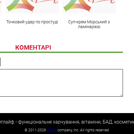
Точковий удар по простуді
Суп-крем Морський з
ламінарією
КОМЕНТАРІ
тлайф - функціональне харчування, вітаміни, БАД, космети
©
2011-2026
Artlife
company, Inc. All rights reserved.