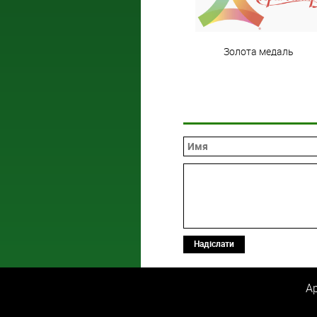
Золота медаль
Надіслати
Ар