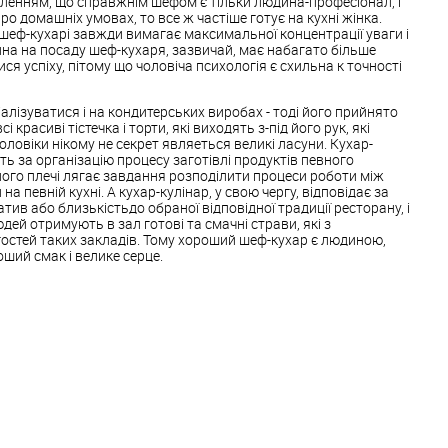
ленням, що справжнім шефом є тільки людина-професіонал, і
о домашніх умовах, то все ж частіше готує на кухні жінка.
 шеф-кухарі завжди вимагає максимальної концентрації уваги і
ина на посаду шеф-кухаря, зазвичай, має набагато більше
ся успіху, пітому що чоловіча психологія є схильна к точності
лізуватися і на кондитерських виробах - тоді його прийнято
 красиві тістечка і торти, які виходять з-під його рук, які
оловіки нікому не секрет являеться великі ласуни. Кухар-
ть за організацію процесу заготівлі продуктів певного
його плечі лягає завдання розподілити процеси роботи між
 певній кухні. А кухар-кулінар, у свою чергу, відповідає за
тив або близькістьдо обраної відповідної традиції ресторану, і
юдей отримують в зал готові та смачні страви, які з
гостей таких закладів. Тому хороший шеф-кухар є людиною,
оший смак і велике серце.