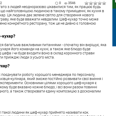
52
0
3546
;"> Багато з людей неодноразово цікавилися тим, як працює будь
, що найголовнішою людиною в такому приміщенні, як кухня в
ар. Ця людина дає зелене світло для створення нового
страву, яке буде вважати невдалим. Шеф-кухар точно може
меню конкретного ресторану, тож це не дивно є головною
ф-кухар?
я багатьма важливими питаннями - спочатку він вирішує, яка
ухаря його команди на кухні, а також яке блюдо буде
д шефа і чи буде входити воно в склад коронного страви
ти приїжджі люди з усього міста.
ухар?
міє поєднувати роботу хорошого менеджера по персоналу,
хівця-кулінара, який зможе постійно розвивати свої вміння і
і експерименти. Основними цілями хорошого шеф-кухаря є
ому буде вказано кожне блюдо, і всі вони разом повинні
ного, а також створювати єдину композицію з досконалим
ті такої людини як шеф-кухар прийнято називати кок.