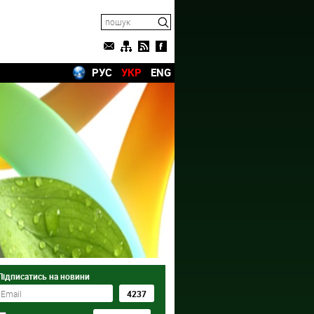
РУС
УКР
ENG
Підписатись на новини