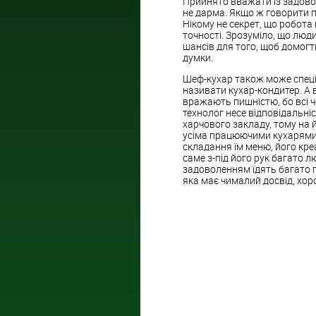
Прийнято вважати із задово
не дарма. Якщо ж говорити пр
Нікому не секрет, що робота
точності. Зрозуміло, що люд
шансів для того, щоб домогти
думки.
Шеф-кухар також може спеціа
називати кухар-кондитер. А всі
вражають пишністю, бо всі ч
технолог несе відповідальніс
харчового закладу, тому на 
усіма працюючими кухарями на
складання їм меню, його креа
саме з-під його рук багато л
задоволенням їдять багато 
яка має чималий досвід, хор