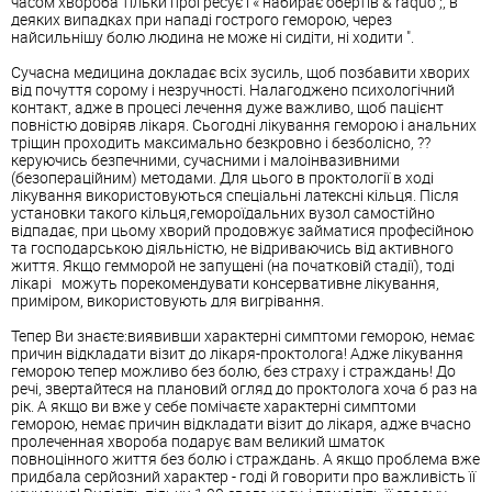
часом хвороба тільки прогресує і « набирає обертів & raquo ;, в
деяких випадках при нападі гострого геморою, через
найсильнішу болю людина не може ні сидіти, ні ходити ".
Сучасна медицина докладає всіх зусиль, щоб позбавити хворих
від почуття сорому і незручності. Налагоджено психологічний
контакт, адже в процесі лечення дуже важливо, щоб пацієнт
повністю довіряв лікаря. Сьогодні лікування геморою і анальних
тріщин проходить максимально безкровно і безболісно, ??
керуючись безпечними, сучасними і малоінвазивними
(безопераційним) методами. Для цього в проктології в ході
лікування використовуються спеціальні латексні кільця. Після
установки такого кільця,гемороїдальних вузол самостійно
відпадає, при цьому хворий продовжує займатися професійною
та господарською діяльністю, не відриваючись від активного
життя. Якщо гемморой не запущені (на початковій стадії), тоді
лікарі можуть порекомендувати консервативне лікування,
приміром, використовують для вигрівання.
Тепер Ви знаєте:виявивши характерні симптоми геморою, немає
причин відкладати візит до лікаря-проктолога! Адже лікування
геморою тепер можливо без болю, без страху і страждань! До
речі, звертайтеся на плановий огляд до проктолога хоча б раз на
рік. А якщо ви вже у себе помічаєте характерні симптоми
геморою, немає причин відкладати візит до лікаря, адже вчасно
пролеченная хвороба подарує вам великий шматок
повноцінного життя без болю і страждань. А якщо проблема вже
придбала серйозний характер - годі й говорити про важливість її