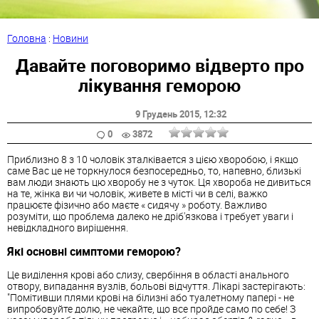
Головна
:
Новини
Давайте поговоримо відверто про
лікування геморою
9 Грудень 2015
, 12:32
0
3872
Приблизно 8 з 10 чоловік зталківается з цією хворобою, і якщо
саме Вас це не торкнулося безпосередньо, то, напевно, близькі
вам люди знають цю хворобу не з чуток. Ця хвороба не дивиться
на те, жінка ви чи чоловік, живете в місті чи в селі, важко
працюєте фізично або маєте « сидячу » роботу. Важливо
розуміти, що проблема далеко не дріб'язкова і требует уваги і
невідкладного вирішення.
Які основні симптоми геморою?
Це виділення крові або слизу, свербіння в області анального
отвору, випадання вузлів, больові відчуття. Лікарі застерігають:
"Помітивши плями крові на білизні або туалетному папері - не
випробовуйте долю, не чекайте, що все пройде само по себе! З