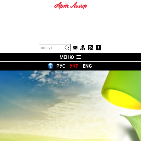
МЕНЮ
РУС
УКР
ENG