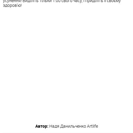
усунення! Виділіть тільки 1:00 свого часу, і приділіть її своєму
здоров'ю!
Автор:
Надя Данильченко
Artlife