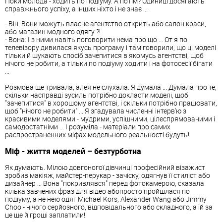
Поки молода - ходить по подіуму. А потім? Одиниці досягають
справжнього успіху, а інших ніхто і не знає ...
- Він: Вони можуть власне агентство открить або салон краси,
або магазин модного одягу ?!
- Вона: І з ними навіть поговорити нема про що ... От я по
телевізору дивилася якусь програму і там говорили, що ці моделі
тільки й шукають спосіб зачепитися в якомусь агентстві, щоб
нічого не робити, а тільки по подіуму ходити і на фотосесії бігати
...
Розмова ще тривала, алея не слухала. Я думала ... Думала про те,
скільки насправді зусиль потрібно докласти моделі, щоб
"зачепитися" в хорошому агентстві, і скільки потрібно працювати,
щоб "нічого не робити" ... Я згадувала численні інтерв'ю з
красивими моделями - мудрими, успішними, цілеспрямованими і
самодостатніми ... І розуміла - матеріали про самих
распространенних міфах модельного реальності будуть!
Міф - життя моделей – безтурботна
Як думають. Мілою довгоногої дівчинці професійний візажист
зробив макіяж, майстер-перукар - зачіску, одягнув її стиліст або
дизайнер ... Вона "покривлявся" перед фотокамерою, сказала
кілька завчених фраз для відео абопросто пройшлася по
подіуму, а не нею одяг Michael Kors, Alexander Wang або Jimmy
Choo - нічого серйозного, відповідального або складного, а їй за
це ще й гроші заплатили!