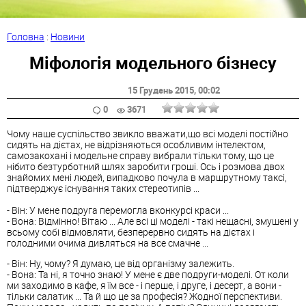
Головна
:
Новини
Міфологія модельного бізнесу
15 Грудень 2015
, 00:02
0
3671
Чому наше суспільство звикло вважати,що всі моделі постійно
сидять на дієтах, не відрізняються особливим інтелектом,
самозакохані і модельне справу вибрали тільки тому, що це
нібито безтурботний шлях заробити гроші. Ось і розмова двох
знайомих мені людей, випадково почула в маршрутному таксі,
підтверджує існування таких стереотипів ...
- Він: У мене подруга перемогла вконкурсі краси ...
- Вона: Відмінно! Вітаю ... Але всі ці моделі - такі нещасні, змушені у
всьому собі відмовляти, безперервно сидять на дієтах і
голодними очима дивляться на все смачне ...
- Він: Ну, чому? Я думаю, це від організму залежить.
- Вона: Та ні, я точно знаю! У мене є две подруги-моделі. От коли
ми заходимо в кафе, я їм все - і перше, і друге, і десерт, а вони -
тільки салатик ... Та й що це за професія? Жодної перспективи.