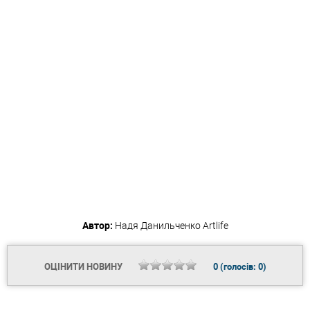
Автор:
Надя Данильченко
Artlife
ОЦІНИТИ НОВИНУ
0
(голосів:
0
)