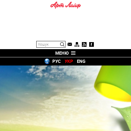
МЕНЮ
РУС
УКР
ENG