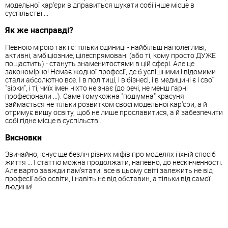
модельної кар'єри відправиться шукати собі інше місце в
суспільстві ...
Як же насправді?
Певною мірою так і є: тільки одиниці - найбільш наполегливі,
активні, амбіціозние, цілеспрямовані (або ті, кому просто ДУЖЕ
пощастить) - стануть знаменитостями в цій сфері. Але це
закономірно! Немає жодної професії, де б успішними і відомими
стали абсолютно все. І в політиці, і в бізнесі, і в медицині є і свої
"зірки", і ті, чиїх імен ніхто не знає (до речі, не менш гарні
професіонали ...). Саме томукожна "подіумна" красуня
займається не тільки розвитком своєї модельної кар'єри, а й
отримує вищу освіту, щоб не лише прославитися, а й забезпечити
собі гідне місце в суспільстві.
Висновки
Звичайно, існує ще безліч різних міфів про моделях і їхній спосіб
життя ... І статтю можна продолжати, напевно, до нескінченності.
Але варто завжди пам'ятати: все в цьому світі залежить не від
професії або освіти, і навіть не від обставин, а тільки від самої
людини!