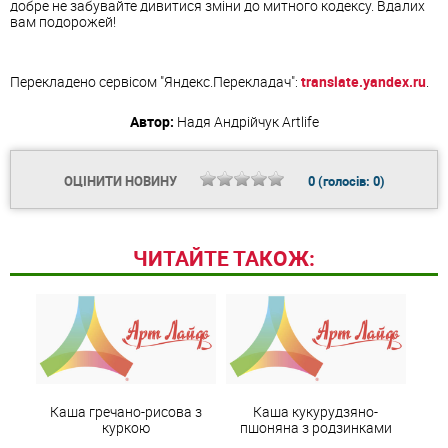
добре не забувайте дивитися зміни до митного кодексу. Вдалих
вам подорожей!
Перекладено сервісом "Яндекс.Перекладач":
translate.yandex.ru
.
Автор:
Надя Андрійчук
Artlife
ОЦІНИТИ НОВИНУ
0
(голосів:
0
)
ЧИТАЙТЕ ТАКОЖ:
Каша гречано-рисова з
Каша кукурудзяно-
куркою
пшоняна з родзинками