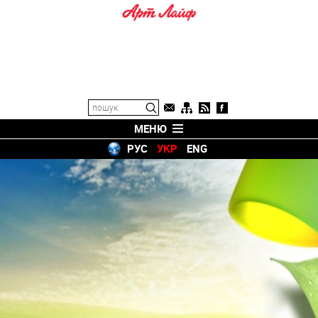
МЕНЮ
РУС
УКР
ENG