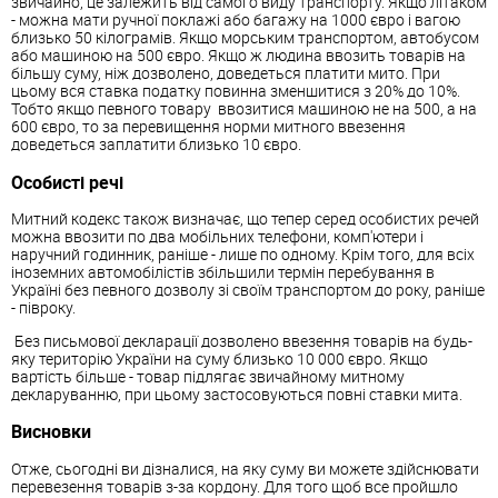
звичайно, це залежить від самого виду транспорту. Якщо літаком
- можна мати ручної поклажі або багажу на 1000 євро і вагою
близько 50 кілограмів. Якщо морським транспортом, автобусом
або машиною на 500 євро. Якщо ж людина ввозить товарів на
більшу суму, ніж дозволено, доведеться платити мито. При
цьому вся ставка податку повинна зменшитися з 20% до 10%.
Тобто якщо певного товару ввозитися машиною не на 500, а на
600 євро, то за перевищення норми митного ввезення
доведеться заплатити близько 10 євро.
Особисті речі
Митний кодекс також визначає, що тепер серед особистих речей
можна ввозити по два мобільних телефони, комп'ютери і
наручний годинник, раніше - лише по одному. Крім того, для всіх
іноземних автомобілістів збільшили термін перебування в
Україні без певного дозволу зі своїм транспортом до року, раніше
- півроку.
Без письмової декларації дозволено ввезення товарів на будь-
яку територію України на суму близько 10 000 євро. Якщо
вартість більше - товар підлягає звичайному митному
декларуванню, при цьому застосовуються повні ставки мита.
Висновки
Отже, сьогодні ви дізналися, на яку суму ви можете здійснювати
перевезення товарів з-за кордону. Для того щоб все пройшло