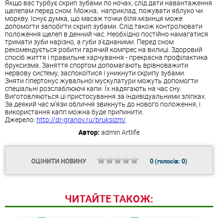
Якщо вас турбує скрип зубами по ночах, слід дати навантаження
щелепам перед сном. Можна, наприклад, пожувати яблуко чи
моркву. Існує думка, що масаж точки біля мізинця може
допомогти запобігти скрип зубами. Слід також контролювати
положення щелеп в денний час. Необхідно постійно намагатися
тримати зуби нарізно, а губи з'єднаними. Перед сном
рекомендується робити гарячий компрес на вилиці. Здоровий
спосіб життя і правильне харчування - прекрасна профілактика
бруксизма. Заняття спортом допомагають врівноважити
нервову систему, заспокоїтися і уникнути скрипу зубами.
Зняти гіпертонус жувальної мускулатури можуть допомогти
спеціальні розслаблюючі капи. Їх надягають на час сну.
Виготовляються ці пристосування за індивідуальними зліпках.
За деякий час м'язи обличчя звикнуть до нового положення, і
використання капп можна буде припинити.
Джерело:
http://dr-granov.ru/bruksizm/
Автор:
admin
Artlife
ОЦІНИТИ НОВИНУ
0
(голосів:
0
)
ЧИТАЙТЕ ТАКОЖ: