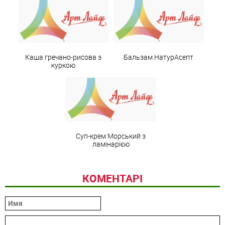
Каша гречано-рисова з
Бальзам НатурАсепт
куркою
Суп-крем Морський з
ламінарією
КОМЕНТАРІ