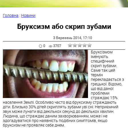
Головна
:
Новини
Бруксизм або скрип зубами
3 Березень 2014
, 17:10
0
3707
Бруксізмом
іменують
специфічний
скрип зубами.
Саме так цей
термін
перекладається з
грецької. Відомо,
що від даної
проблеми
страждає 15%
населення Землі. Особливо часто від бруксизму страждають
діти. Близько 30% дітей скриплять зубами уві сні. Неприємний
звук може лунати від декількох секунд до декількох хвилин.
Людина, що страждає даним захворюванням, може і не
здогадуватися про наявність подібних симптомів, якщо
бруксизм не проявляє себе днем.