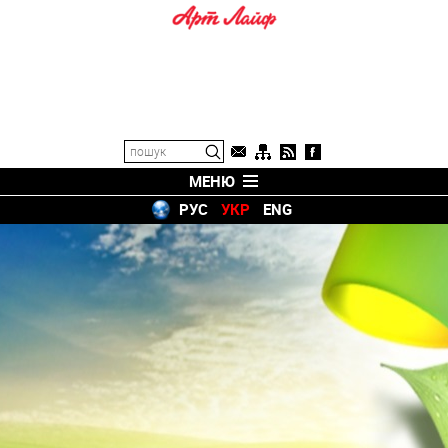
МЕНЮ
РУС
УКР
ENG