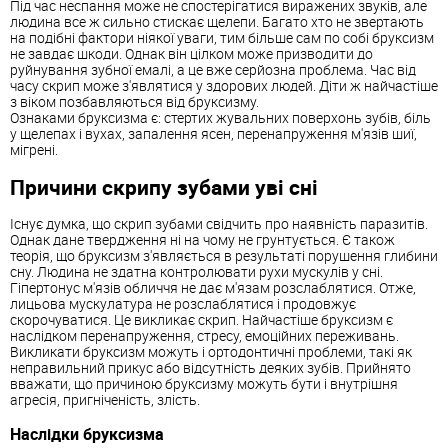
Під час неспання може не спостерігатися виражених звуків, але
людина все ж сильно стискає щелепи. Багато хто не звертають
на подібні фактори ніякої уваги, тим більше сам по собі бруксизм
не завдає шкоди. Однак він цілком може призводити до
руйнування зубної емалі, а це вже серйозна проблема. Час від
часу скрип може з'являтися у здорових людей. Діти ж найчастіше
з віком позбавляються від бруксизму.
Ознаками бруксизма є: стертих жувальних поверхонь зубів, біль
у щелепах і вухах, запалення ясен, перенапруження м'язів шиї,
мігрені.
Причини скрипу зубами уві сні
Існує думка, що скрип зубами свідчить про наявність паразитів.
Однак дане твердження ні на чому не грунтується. Є також
теорія, що бруксизм з'являється в результаті порушення глибини
сну. Людина не здатна контролювати рухи мускулів у сні.
Гіпертонус м'язів обличчя не дає м'язам розслаблятися. Отже,
лицьова мускулатура не розслаблятися і продовжує
скорочуватися. Це викликає скрип. Найчастіше бруксизм є
наслідком перенапруження, стресу, емоційних переживань.
Викликати бруксизм можуть і ортодонтичні проблеми, такі як
неправильний прикус або відсутність деяких зубів. Прийнято
вважати, що причиною бруксизму можуть бути і внутрішня
агресія, пригніченість, злість.
Наслідки бруксизма