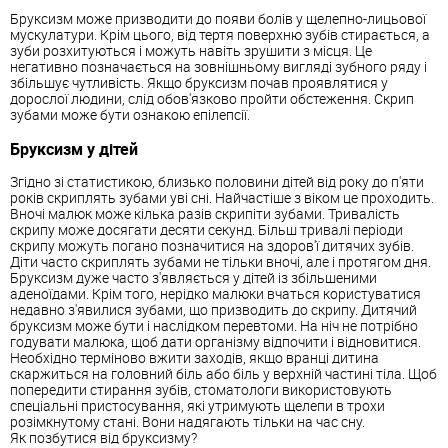
Бруксизм може призводити до появи болів у щелепно-лицьової
мускулатури. Крім цього, від тертя поверхню зубів стирається, а
зуби розхитуються і можуть навіть зрушити з місця. Це
негативно позначається на зовнішньому вигляді зубного ряду і
збільшує чутливість. Якщо бруксизм почав проявлятися у
дорослої людини, слід обов'язково пройти обстеження. Скрип
зубами може бути ознакою епілепсії.
Бруксизм у дітей
Згідно зі статистикою, близько половини дітей від року до п'яти
років скриплять зубами уві сні. Найчастіше з віком це проходить.
Вночі малюк може кілька разів скрипіти зубами. Тривалість
скрипу може досягати десяти секунд. Більш тривалі періоди
скрипу можуть погано позначитися на здоров'ї дитячих зубів.
Діти часто скриплять зубами не тільки вночі, але і протягом дня.
Бруксизм дуже часто з'являється у дітей із збільшеними
аденоїдами. Крім того, нерідко малюки вчаться користуватися
недавно з'явилися зубами, що призводить до скрипу. Дитячий
бруксизм може бути і наслідком перевтоми. На ніч не потрібно
годувати малюка, щоб дати організму відпочити і відновитися.
Необхідно терміново вжити заходів, якщо вранці дитина
скаржиться на головний біль або біль у верхній частині тіла. Щоб
попередити стирання зубів, стоматологи використовують
спеціальні пристосування, які утримують щелепи в трохи
розімкнутому стані. Вони надягають тільки на час сну.
Як позбутися від бруксизму?