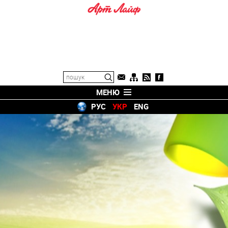
МЕНЮ
РУС
УКР
ENG