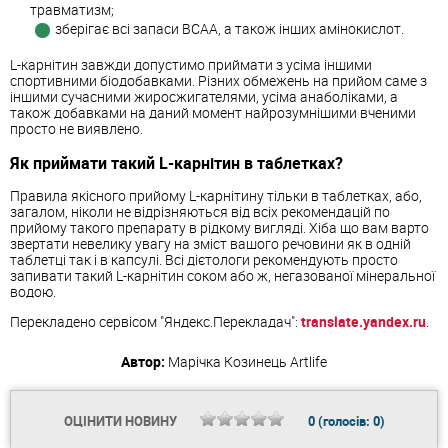
травматизм;
зберігає всі запаси ВСАА, а також інших амінокислот.
L-карнітин завжди допустимо приймати з усіма іншими
спортивними біодобавками. Різних обмежень на прийом саме з
іншими сучасними жиросжигателями, усіма анаболіками, а
також добавками на даний момент найрозумнішими вченими
просто не виявлено.
Як приймати такий L-карнітин в таблетках?
Правила якісного прийому L-карнітину тільки в таблетках, або,
загалом, ніколи не відрізняються від всіх рекомендацій по
прийому такого препарату в рідкому вигляді. Хіба що вам варто
звертати невелику увагу на зміст вашого речовини як в одній
таблетці так і в капсулі. Всі дієтологи рекомендують просто
запивати такий L-карнітин соком або ж, негазованої мінеральної
водою.
Перекладено сервісом "Яндекс.Перекладач":
translate.yandex.ru
.
Автор:
Марічка Козинець
Artlife
ОЦІНИТИ НОВИНУ
0
(голосів:
0
)