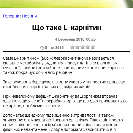
Головна
:
Новини
Що таке L-карнітин
4 Березень 2016
, 00:25
0
3635
Саме L-карнітином (або ж левокарнитином) називається
складне метаболічну з'єднання, присутнє тільки в організмі
сучасної людини і звичайно ж, природним чином прискорює, а
також покращує обмін всіх речовин.
Таке речовина бере дуже активну участь у непростих процесах
вироблення енергії з ваших підшкірних жирів.
При невеликому дефіцит L-карнітину ваш організм втрачає
здатність до якісної переробки жирів, що швидко призводить до
ожиріння, проблеми з серцем.
допомагає швидкому підвищенню витривалості, а також
зниженню стомлюваності всього організму. Також він просто
сприяє відновленню всіх м'язових тканин після величезних
фізичних навантажень, і добре допомагає захистити їх від