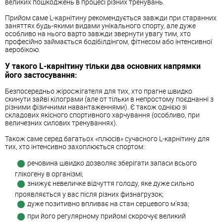
великих пошкоджень в процесі різних тренувань.
Прийом саме L-карнітину рекомендується завжди при старанних
заняттях будь-якими видами унікального спорту, але дуже
особливо на нього варто завжди звернути увагу тим, хто
професійно займається бодібілдінгом, фітнесом або інтенсивної
аеробікою.
У такого L-карнітину тільки два основних напрямки
його застосування:
Безпосередньо жіросжігателя для тих, хто прагне швидко
скинути зайві кілограми (але от тільки в непростому поєднанні з
різними фізичними навантаженнями). Є також однією зі
складових якісного спортивного харчування (особливо, при
величезних силових тренуваннях).
Також саме серед багатьох «плюсів» сучасного L-карнітину для
тих, хто інтенсивно захоплюється спортом:
речовина швидко дозволяє зберігати запаси всього
глікогену в організмі;
знижує невеличке відчуття голоду, яке дуже сильно
проявляється у вас після різних физнагрузок;
дуже позитивно впливає на стан серцевого м'яза;
при його регулярному прийомі скорочує великий