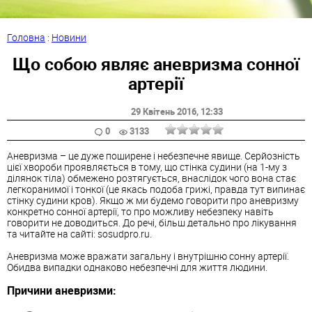
Головна
:
Новини
Що собою являє аневризма сонної
артерії
29 Квітень 2016
, 12:33
0
3133
Аневризма – це дуже поширене і небезпечне явище. Серйозність
цієї хвороби проявляється в тому, що стінка судини (на 1-му з
ділянок тіла) обмежено розтягується, внаслідок чого вона стає
легкоранимої і тонкої (це якась подоба грижі, правда тут випинає
стінку судини кров). Якщо ж ми будемо говорити про аневризму
конкретно сонної артерії, то про можливу небезпеку навіть
говорити не доводиться. До речі, більш детально про лікування
та читайте на сайті: sosudpro.ru.
Аневризма може вражати загальну і внутрішню сонну артерії.
Обидва випадки однаково небезпечні для життя людини.
Причини аневризми: