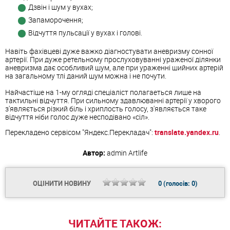
Дзвін і шум у вухах;
Запаморочення;
Відчуття пульсації у вухах і голові.
Навіть фахівцеві дуже важко діагностувати аневризму сонної
артерії. При дуже ретельному прослуховуванні ураженої ділянки
аневризма дає особливий шум, але при ураженні шийних артерій
на загальному тлі даний шум можна і не почути.
Найчастіше на 1-му огляді спеціаліст полагаеться лише на
тактильні відчуття. При сильному здавлюванні артерії у хворого
з'являється різкий біль і хриплость голосу, з'являється таке
відчуття ніби голос дуже несподівано «сіл».
Перекладено сервісом "Яндекс.Перекладач":
translate.yandex.ru
.
Автор:
admin
Artlife
ОЦІНИТИ НОВИНУ
0
(голосів:
0
)
ЧИТАЙТЕ ТАКОЖ: