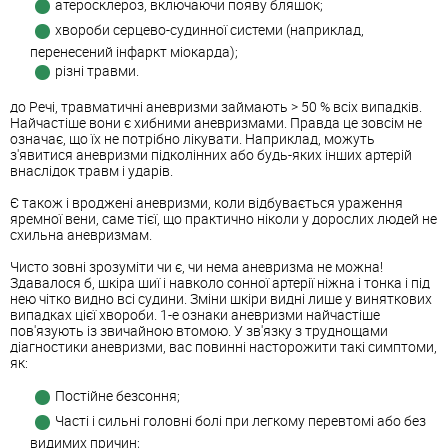
атеросклероз, включаючи появу бляшок;
хвороби серцево-судинної системи (наприклад,
перенесений інфаркт міокарда);
різні травми.
до Речі, травматичні аневризми займають > 50 % всіх випадків.
Найчастіше вони є хибними аневризмами. Правда це зовсім не
означає, що їх не потрібно лікувати. Наприклад, можуть
з'явитися аневризми підколінних або будь-яких інших артерій
внаслідок травм і ударів.
Є також і вроджені аневризми, коли відбувається ураження
яремної вени, саме тієї, що практично ніколи у дорослих людей не
схильна аневризмам.
Чисто зовні зрозуміти чи є, чи нема аневризма не можна!
Здавалося б, шкіра шиї і навколо сонної артерії ніжна і тонка і під
нею чітко видно всі судини. Зміни шкіри видні лише у виняткових
випадках цієї хвороби. 1-е ознаки аневризми найчастіше
пов'язують із звичайною втомою. У зв'язку з труднощами
діагностики аневризми, вас повинні насторожити такі симптоми,
як:
Постійне безсоння;
Часті і сильні головні болі при легкому перевтомі або без
видимих причин;