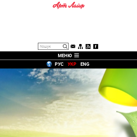
МЕНЮ
РУС
УКР
ENG